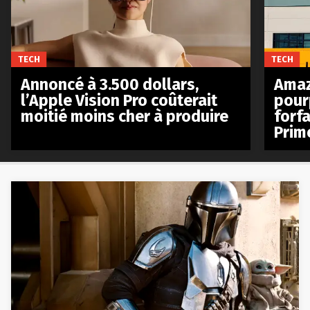
TECH
TECH
Annoncé à 3.500 dollars,
Amaz
l’Apple Vision Pro coûterait
pour
moitié moins cher à produire
forfa
Prim