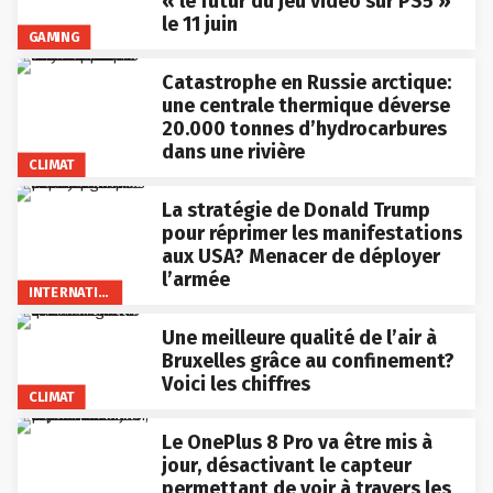
« le futur du jeu vidéo sur PS5 »
le 11 juin
GAMING
Catastrophe en Russie arctique:
une centrale thermique déverse
20.000 tonnes d’hydrocarbures
dans une rivière
CLIMAT
La stratégie de Donald Trump
pour réprimer les manifestations
aux USA? Menacer de déployer
l’armée
INTERNATIONAL
Une meilleure qualité de l’air à
Bruxelles grâce au confinement?
Voici les chiffres
CLIMAT
Le OnePlus 8 Pro va être mis à
jour, désactivant le capteur
permettant de voir à travers les