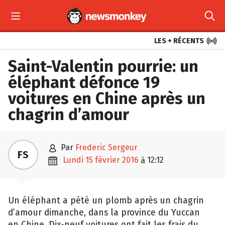



LES + RÉCENTS
Saint-Valentin pourrie: un
éléphant défonce 19
voitures en Chine après un
chagrin d’amour

par
Frederic Sergeur
FS

lundi 15 février 2016
12:12
à
Un éléphant a pété un plomb après un chagrin
d’amour dimanche, dans la province du Yuccan
en Chine. Dix-neuf voitures ont fait les frais du