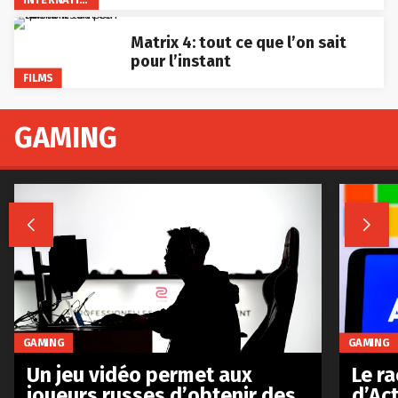
Matrix 4: tout ce que l’on sait
pour l’instant
FILMS
GAMING


GAMING
GAMING
Le r
Un jeu vidéo permet aux
d’Act
joueurs russes d’obtenir des