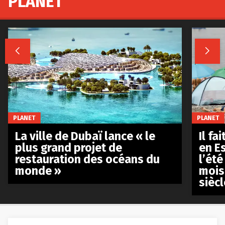
PLANET


PLANET
PLANET
La ville de Dubaï lance « le
Il fa
plus grand projet de
en E
restauration des océans du
l’été
monde »
mois
siècl