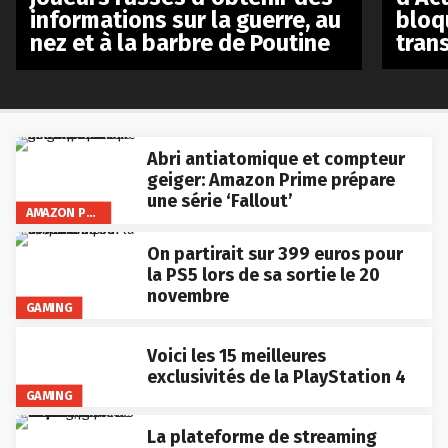
bloq
informations sur la guerre, au
tran
nez et à la barbre de Poutine
Abri antiatomique et compteur
geiger: Amazon Prime prépare
une série ‘Fallout’
AMAZON PRIME VIDEO
On partirait sur 399 euros pour
la PS5 lors de sa sortie le 20
novembre
GAMING
Voici les 15 meilleures
exclusivités de la PlayStation 4
GAMING
La plateforme de streaming