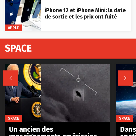
iPhone 12 et iPhone Mini: la date
de sortie et les prix ont fuité
APPLE
SPACE


SPACE
SPACE
Un ancien des
Dans 