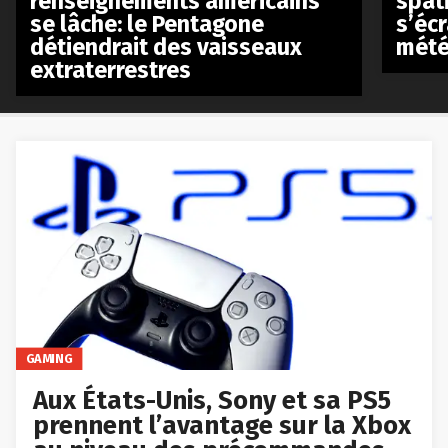
renseignements américains
spat
se lâche: le Pentagone
s’écr
détiendrait des vaisseaux
mété
extraterrestres
GAMING
Aux États-Unis, Sony et sa PS5
prennent l’avantage sur la Xbox