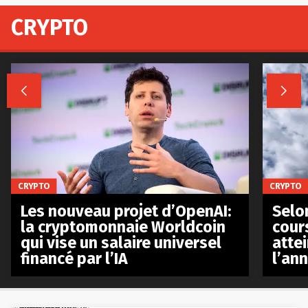
CRYPTO


CRYPTO
CRYPTO
Les nouveau projet d’OpenAI:
Selo
la cryptomonnaie Worldcoin
cours
qui vise un salaire universel
atte
financé par l’IA
l’an