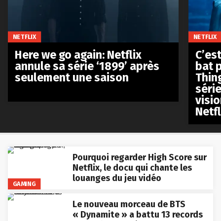
NETFLIX
NETFLIX
Here we go again: Netflix
C’est
annule sa série ‘1899’ après
bat p
seulement une saison
Thin
séri
visio
Netfl
Pourquoi regarder High Score sur
Netflix, le docu qui chante les
louanges du jeu vidéo
GAMING
Le nouveau morceau de BTS
« Dynamite » a battu 13 records