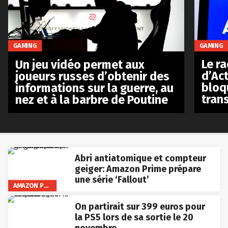
GAMING
GAMING
Le r
Un jeu vidéo permet aux
d’Act
joueurs russes d’obtenir des
bloq
informations sur la guerre, au
tran
nez et à la barbre de Poutine
Abri antiatomique et compteur
geiger: Amazon Prime prépare
une série ‘Fallout’
AMAZON PRIME VIDEO
On partirait sur 399 euros pour
la PS5 lors de sa sortie le 20