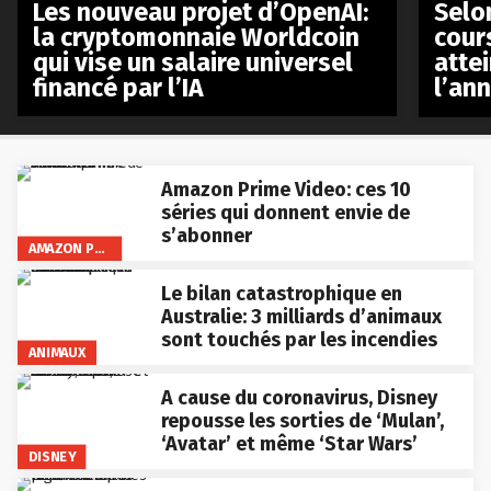
Les nouveau projet d’OpenAI:
Selo
la cryptomonnaie Worldcoin
cours
qui vise un salaire universel
atte
financé par l’IA
l’an
Amazon Prime Video: ces 10
séries qui donnent envie de
s’abonner
AMAZON PRIME VIDEO
Le bilan catastrophique en
Australie: 3 milliards d’animaux
sont touchés par les incendies
ANIMAUX
A cause du coronavirus, Disney
repousse les sorties de ‘Mulan’,
‘Avatar’ et même ‘Star Wars’
DISNEY