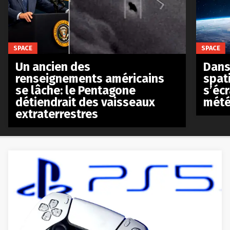
SPACE
SPACE
Un ancien des
Dans 
renseignements américains
spat
se lâche: le Pentagone
s’écr
détiendrait des vaisseaux
mété
extraterrestres