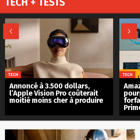
TECH + TESTS


TECH
TECH
Annoncé à 3.500 dollars,
Amaz
l’Apple Vision Pro coûterait
pour
moitié moins cher à produire
forfa
Prim