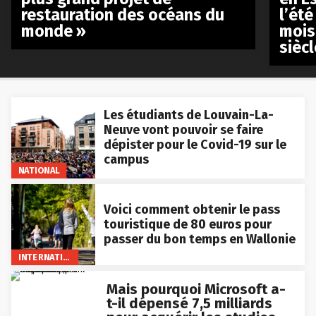
restauration des océans du
l’été
monde »
mois
siècl
Les étudiants de Louvain-La-
Neuve vont pouvoir se faire
dépister pour le Covid-19 sur le
campus
NATIONAL
Voici comment obtenir le pass
touristique de 80 euros pour
passer du bon temps en Wallonie
INTERNATIONAL
Mais pourquoi Microsoft a-
t-il dépensé 7,5 milliards