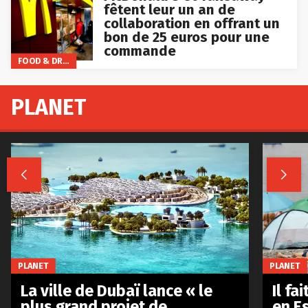
fêtent leur un an de
collaboration en offrant un
bon de 25 euros pour une
commande
FOOD & DRINKS
PLANET


PLANET
PLANET
La ville de Dubaï lance « le
Il fa
plus grand projet de
en E