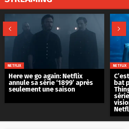


NETFLIX
NETFLIX
Here we go again: Netflix
C’est
annule sa série ‘1899’ après
bat p
seulement une saison
Thin
séri
visio
Netfl