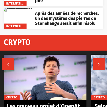
pire
INTERNATIONAL
Après des années de recherches,
un des mystères des pierres de
Stonehenge serait enfin résolu
INTERNATIONAL
CRYPTO


CRYPTO
CRYPTO
Les nouveau projet d’OpenAI:
Selo