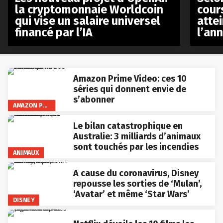
la cryptomonnaie Worldcoin
cours
qui vise un salaire universel
atte
financé par l’IA
l’an
Amazon Prime Video: ces 10
séries qui donnent envie de
s’abonner
AMAZON PRIME VIDEO
Le bilan catastrophique en
Australie: 3 milliards d’animaux
sont touchés par les incendies
ANIMAUX
A cause du coronavirus, Disney
repousse les sorties de ‘Mulan’,
‘Avatar’ et même ‘Star Wars’
DISNEY