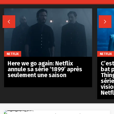


NETFLIX
NETFLIX
Here we go again: Netflix
C’est
annule sa série ‘1899’ après
bat p
seulement une saison
Thin
séri
visio
Netfl