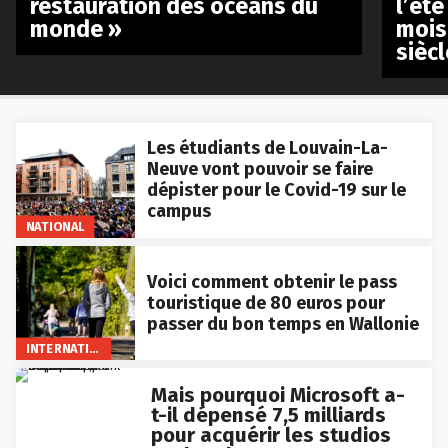
restauration des océans du
l’été
monde »
mois
siècl
Les étudiants de Louvain-La-
Neuve vont pouvoir se faire
dépister pour le Covid-19 sur le
campus
NATIONAL
Voici comment obtenir le pass
touristique de 80 euros pour
passer du bon temps en Wallonie
INTERNATIONAL
Mais pourquoi Microsoft a-
t-il dépensé 7,5 milliards
pour acquérir les studios