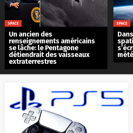
SPACE
SPACE
Un ancien des
Dans 
renseignements américains
spat
se lâche: le Pentagone
s’écr
détiendrait des vaisseaux
mété
extraterrestres