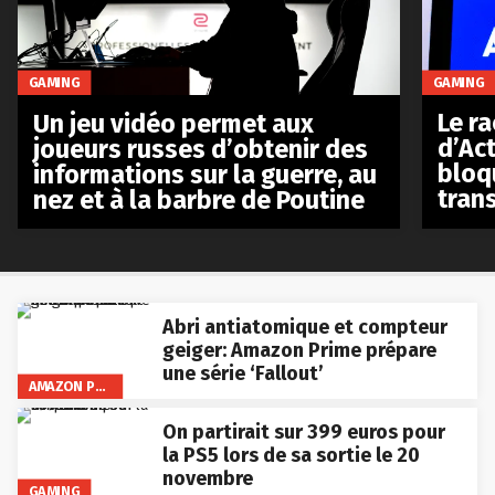
GAMING
GAMING
Le r
Un jeu vidéo permet aux
d’Act
joueurs russes d’obtenir des
bloq
informations sur la guerre, au
tran
nez et à la barbre de Poutine
Abri antiatomique et compteur
geiger: Amazon Prime prépare
une série ‘Fallout’
AMAZON PRIME VIDEO
On partirait sur 399 euros pour
la PS5 lors de sa sortie le 20
novembre
GAMING