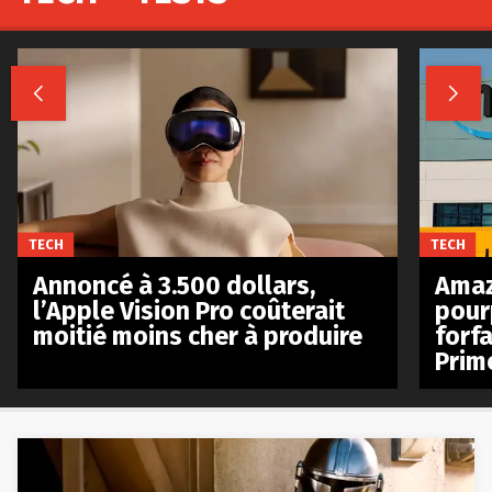


TECH
TECH
Annoncé à 3.500 dollars,
Amaz
l’Apple Vision Pro coûterait
pour
moitié moins cher à produire
forfa
Prim