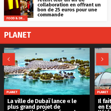
collaboration en offrant un
bon de 25 euros pour une
commande
FOOD & DRINKS
PLANET


PLANET
PLANET
La ville de Dubaï lance « le
Il fa
plus grand projet de
en E