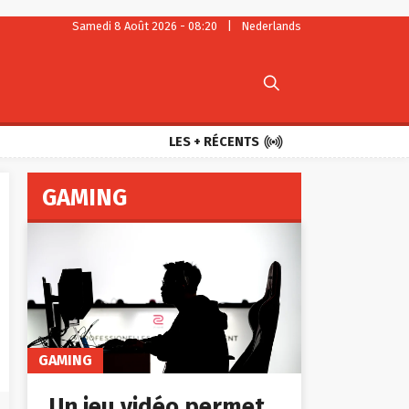
Samedi 8 Août 2026 - 08:20
|
Nederlands


LES + RÉCENTS
GAMING
GAMING
Un jeu vidéo permet