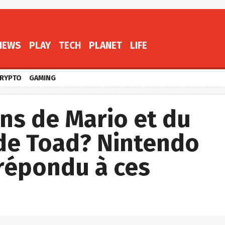
NEWS
PLAY
TECH
PLANET
LIFE
RYPTO
GAMING
ns de Mario et du
e Toad? Nintendo
 répondu à ces