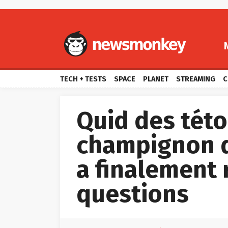
TECH + TESTS
SPACE
PLANET
STREAMING
C
Quid des této
champignon d
a finalement
questions

par
Gauvain Dossantos