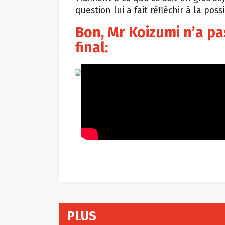
question lui a fait réfléchir à la pos
Bon, Mr Koizumi n’a pa
final:
Nintendo
PLUS