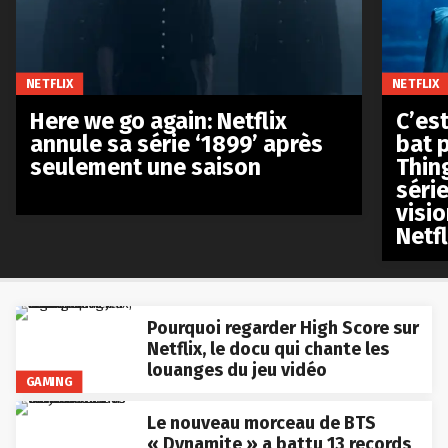
NETFLIX
NETFLIX
Here we go again: Netflix
C’est
annule sa série ‘1899’ après
bat p
seulement une saison
Thin
séri
visio
Netfl
Pourquoi regarder High Score sur
Netflix, le docu qui chante les
louanges du jeu vidéo
GAMING
Le nouveau morceau de BTS
« Dynamite » a battu 13 records