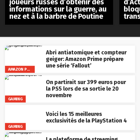
d’Act
joueurs russes d’obtenir des
bloq
informations sur la guerre, au
tran
nez et à la barbre de Poutine
Abri antiatomique et compteur
geiger: Amazon Prime prépare
une série ‘Fallout’
AMAZON PRIME VIDEO
On partirait sur 399 euros pour
la PS5 lors de sa sortie le 20
novembre
GAMING
Voici les 15 meilleures
exclusivités de la PlayStation 4
GAMING
La plateforme de streaming