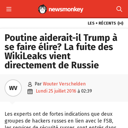



LES + RÉCENTS
Poutine aiderait-il Trump à
se faire élire? La fuite des
WikiLeaks vient
directement de Russie

par
Wouter Verschelden
WV

lundi 25 juillet 2016
02:39
à
Les experts ont de fortes indications que deux
groupes de hackers russes en lien avec le FSB,
les services de sécurité russes, sont entrés dans