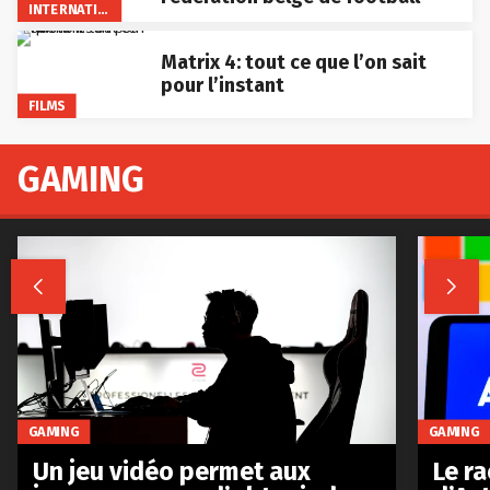
INTERNATIONAL
Matrix 4: tout ce que l’on sait
pour l’instant
FILMS
GAMING


GAMING
GAMING
Le r
Un jeu vidéo permet aux