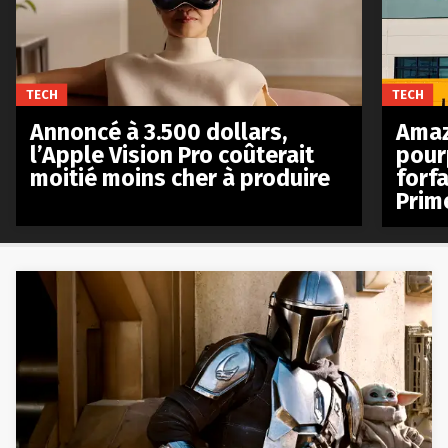
TECH
TECH
Annoncé à 3.500 dollars,
Amaz
l’Apple Vision Pro coûterait
pour
moitié moins cher à produire
forfa
Prim