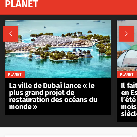
PLANET


PLANET
PLANET
La ville de Dubaï lance « le
Il fa
plus grand projet de
en E
restauration des océans du
l’été
monde »
mois
siècl