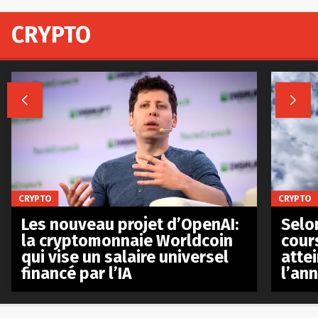
CRYPTO


CRYPTO
CRYPTO
Les nouveau projet d’OpenAI:
Selo
la cryptomonnaie Worldcoin
cours
qui vise un salaire universel
atte
financé par l’IA
l’an