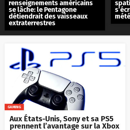
renseignements américains
spat
se lâche: le Pentagone
s’écr
détiendrait des vaisseaux
mété
extraterrestres
GAMING
Aux États-Unis, Sony et sa PS5
prennent l’avantage sur la Xbox