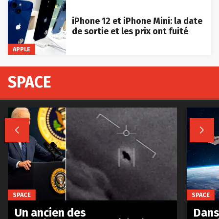
iPhone 12 et iPhone Mini: la date
de sortie et les prix ont fuité
APPLE
SPACE


SPACE
SPACE
Un ancien des
Dans 