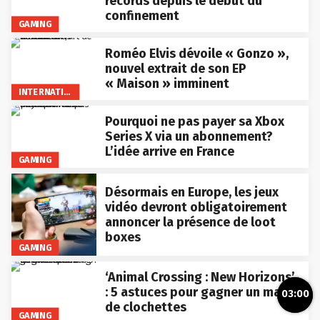
records depuis le début du
confinement
GAMING
Roméo Elvis dévoile « Gonzo »,
nouvel extrait de son EP
« Maison » imminent
INTERNATIONAL
Pourquoi ne pas payer sa Xbox
Series X via un abonnement?
L’idée arrive en France
GAMING
Désormais en Europe, les jeux
vidéo devront obligatoirement
annoncer la présence de loot
boxes
GAMING
‘Animal Crossing : New Horizons’
: 5 astuces pour gagner un max
03:00
de clochettes
GAMING