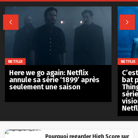


NETFLIX
NETFLIX
Here we go again: Netflix
C’est
annule sa série ‘1899’ après
bat p
seulement une saison
Thin
séri
visio
Netfl
Pourquoi regarder High Score sur