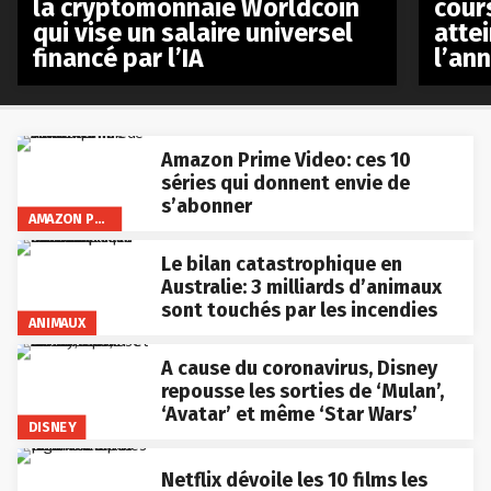
la cryptomonnaie Worldcoin
cours
qui vise un salaire universel
atte
financé par l’IA
l’an
Amazon Prime Video: ces 10
séries qui donnent envie de
s’abonner
AMAZON PRIME VIDEO
Le bilan catastrophique en
Australie: 3 milliards d’animaux
sont touchés par les incendies
ANIMAUX
A cause du coronavirus, Disney
repousse les sorties de ‘Mulan’,
‘Avatar’ et même ‘Star Wars’
DISNEY
Netflix dévoile les 10 films les