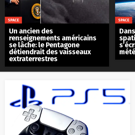
SPACE
SPACE
Un ancien des
Dans 
renseignements américains
spat
se lâche: le Pentagone
s’écr
détiendrait des vaisseaux
mété
extraterrestres