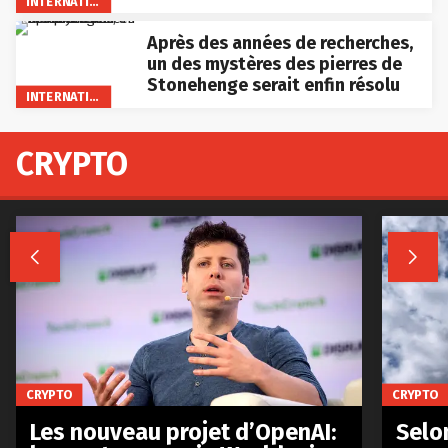
INTERNATIONAL
Après des années de recherches,
un des mystères des pierres de
Stonehenge serait enfin résolu
INTERNATIONAL
CRYPTO


CRYPTO
CRYPTO
Les nouveau projet d’OpenAI:
Selo