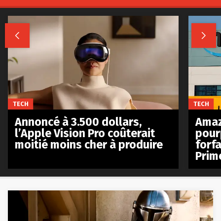


TECH
TECH
Annoncé à 3.500 dollars,
Amaz
l’Apple Vision Pro coûterait
pour
moitié moins cher à produire
forfa
Prim