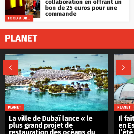
collaboration en offrant un
bon de 25 euros pour une
commande
FOOD & DRINKS
PLANET


PLANET
PLANET
La ville de Dubaï lance « le
Il fa
plus grand projet de
en E
restauration des océans du
l’été