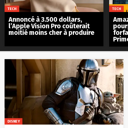
TECH
TECH
Annoncé à 3.500 dollars,
Amaz
l’Apple Vision Pro coûterait
pour
moitié moins cher à produire
forfa
Prim
DISNEY