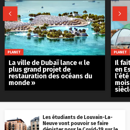


PLANET
PLANET
La ville de Dubaï lance « le
Il fa
plus grand projet de
en E
restauration des océans du
l’été
monde »
mois
siècl
Les étudiants de Louvain-La-
Neuve vont pouvoir se faire
dépister pour le Covid-19 sur le