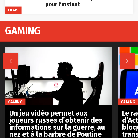
pour l’instant
FILMS
GAMING


GAMING
GAMING
Le r
Un jeu vidéo permet aux
d’Act
joueurs russes d’obtenir des
bloq
informations sur la guerre, au
tran
nez et à la barbre de Poutine