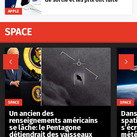
de sortie et les prix ont fuité
APPLE
SPACE


SPACE
SPACE
Un ancien des
Dans 
renseignements américains
spat
se lâche: le Pentagone
s’écr
détiendrait des vaisseaux
mété