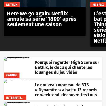
NETFLIX
NETFLIX
Here we go again: Netflix
C’est
annule sa série ‘1899’ après
bat p
seulement une saison
Thin
séri
visio
Netfl
Pourquoi regarder High Score sur
Netflix, le docu qui chante les
louanges du jeu vidéo
GAMING
Le nouveau morceau de BTS
« Dynamite » a battu 13 records
ce week-end: découvre-les tous
INTERNATIONAL