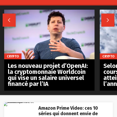


CRYPTO
CRYPTO
Les nouveau projet d’OpenAI:
Selo
la cryptomonnaie Worldcoin
cours
qui vise un salaire universel
atte
financé par l’IA
l’an
Amazon Prime Video: ces 10
séries qui donnent envie de