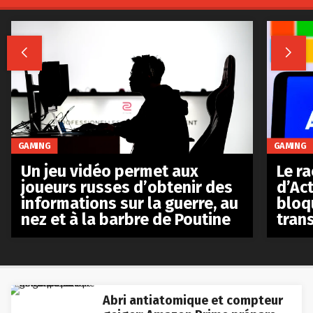


GAMING
GAMING
Le r
Un jeu vidéo permet aux
d’Act
joueurs russes d’obtenir des
bloq
informations sur la guerre, au
tran
nez et à la barbre de Poutine
Abri antiatomique et compteur