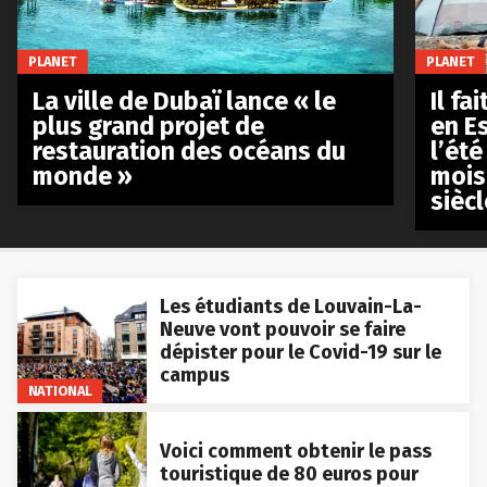
PLANET
PLANET
La ville de Dubaï lance « le
Il fa
plus grand projet de
en E
restauration des océans du
l’été
monde »
mois
siècl
Les étudiants de Louvain-La-
Neuve vont pouvoir se faire
dépister pour le Covid-19 sur le
campus
NATIONAL
Voici comment obtenir le pass
touristique de 80 euros pour