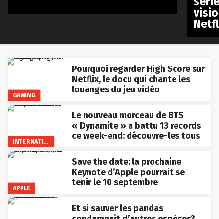
séri
visio
Netfl
Pourquoi regarder High Score sur
Netflix, le docu qui chante les
louanges du jeu vidéo
GAMING
Le nouveau morceau de BTS
« Dynamite » a battu 13 records
ce week-end: découvre-les tous
INTERNATIONAL
Save the date: la prochaine
Keynote d’Apple pourrait se
tenir le 10 septembre
APPLE
Et si sauver les pandas
condamnait d’autres espèces?