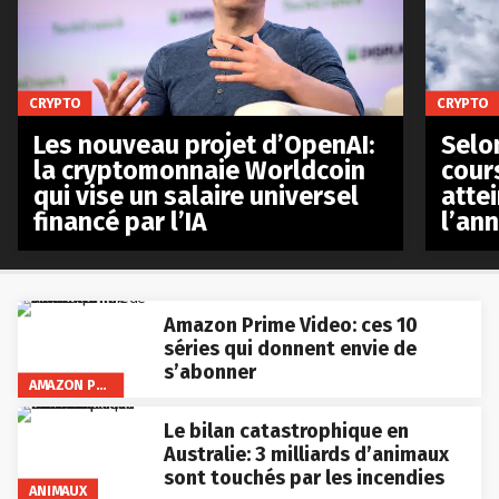
CRYPTO
CRYPTO
Les nouveau projet d’OpenAI:
Selo
la cryptomonnaie Worldcoin
cours
qui vise un salaire universel
atte
financé par l’IA
l’an
Amazon Prime Video: ces 10
séries qui donnent envie de
s’abonner
AMAZON PRIME VIDEO
Le bilan catastrophique en
Australie: 3 milliards d’animaux
sont touchés par les incendies
ANIMAUX