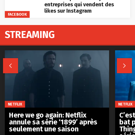
entreprises qui vendent des
likes sur Instagram
FACEBOOK
STREAMING


NETFLIX
NETFLIX
Here we go again: Netflix
C’est
annule sa série ‘1899’ après
bat p
seulement une saison
Thin