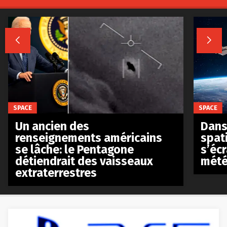


SPACE
SPACE
Un ancien des
Dans 
renseignements américains
spat
se lâche: le Pentagone
s’écr
détiendrait des vaisseaux
mété
extraterrestres