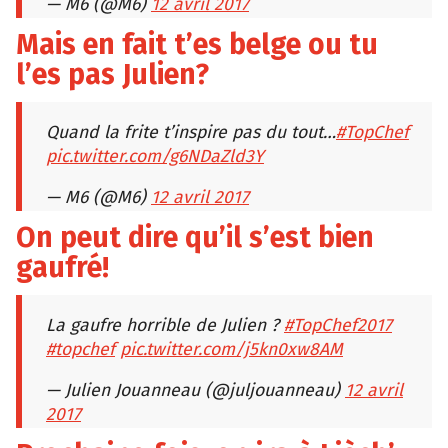
— M6 (@M6)
12 avril 2017
Mais en fait t’es belge ou tu
l’es pas Julien?
Quand la frite t’inspire pas du tout…
#TopChef
pic.twitter.com/g6NDaZld3Y
— M6 (@M6)
12 avril 2017
On peut dire qu’il s’est bien
gaufré!
La gaufre horrible de Julien ?
#TopChef2017
#topchef
pic.twitter.com/j5kn0xw8AM
— Julien Jouanneau (@juljouanneau)
12 avril
2017