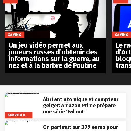
GAMING
GAMING
Le r
Un jeu vidéo permet aux
d’Act
joueurs russes d’obtenir des
bloq
informations sur la guerre, au
tran
nez et à la barbre de Poutine
Abri antiatomique et compteur
geiger: Amazon Prime prépare
une série ‘Fallout’
AMAZON PRIME VIDEO
On partirait sur 399 euros pour