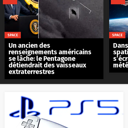
SPACE
SPACE
Un ancien des
Dans 
renseignements américains
spat
se lâche: le Pentagone
s’écr
détiendrait des vaisseaux
mété
extraterrestres