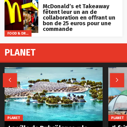
McDonald’s et Takeaway
fêtent leur un an de
collaboration en offrant un
bon de 25 euros pour une
commande
FOOD & DRINKS
PLANET


PLANET
PLANET