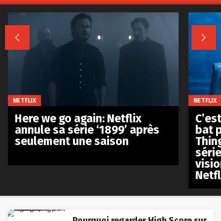


NETFLIX
NETFLIX
Here we go again: Netflix
C’est
annule sa série ‘1899’ après
bat p
seulement une saison
Thin
séri
visio
Netfl
Pourquoi regarder High Score sur