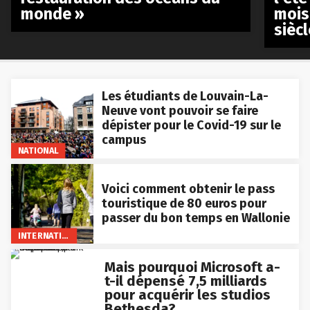
monde »
mois
siècl
Les étudiants de Louvain-La-
Neuve vont pouvoir se faire
dépister pour le Covid-19 sur le
campus
NATIONAL
Voici comment obtenir le pass
touristique de 80 euros pour
passer du bon temps en Wallonie
INTERNATIONAL
Mais pourquoi Microsoft a-
t-il dépensé 7,5 milliards
pour acquérir les studios
Bethesda?