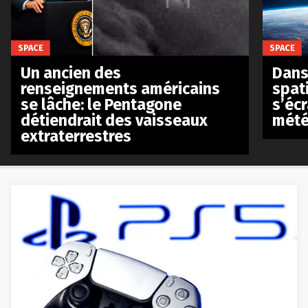
SPACE
SPACE
Un ancien des
Dans 
renseignements américains
spat
se lâche: le Pentagone
s’écr
détiendrait des vaisseaux
mété
extraterrestres