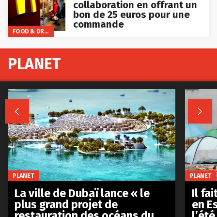
collaboration en offrant un
bon de 25 euros pour une
commande
FOOD & DRINKS
PLANET


PLANET
PLANET
La ville de Dubaï lance « le
Il fa
plus grand projet de
en E
restauration des océans du
l’été