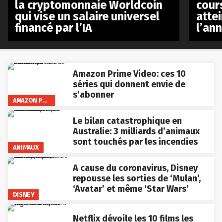
la cryptomonnaie Worldcoin
cours
qui vise un salaire universel
atte
financé par l’IA
l’an
Amazon Prime Video: ces 10
séries qui donnent envie de
s’abonner
AMAZON PRIME VIDEO
Le bilan catastrophique en
Australie: 3 milliards d’animaux
sont touchés par les incendies
ANIMAUX
A cause du coronavirus, Disney
repousse les sorties de ‘Mulan’,
‘Avatar’ et même ‘Star Wars’
DISNEY
Netflix dévoile les 10 films les