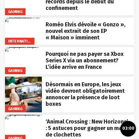
records depuis le début du
confinement
GAMING
Roméo Elvis dévoile « Gonzo »,
nouvel extrait de son EP
« Maison » imminent
INTERNATIONAL
Pourquoi ne pas payer sa Xbox
Series X via un abonnement?
L’idée arrive en France
GAMING
Désormais en Europe, les jeux
vidéo devront obligatoirement
annoncer la présence de loot
boxes
GAMING
‘Animal Crossing : New Horizons’
: 5 astuces pour gagner un max
03:00
de clochettes
GAMING