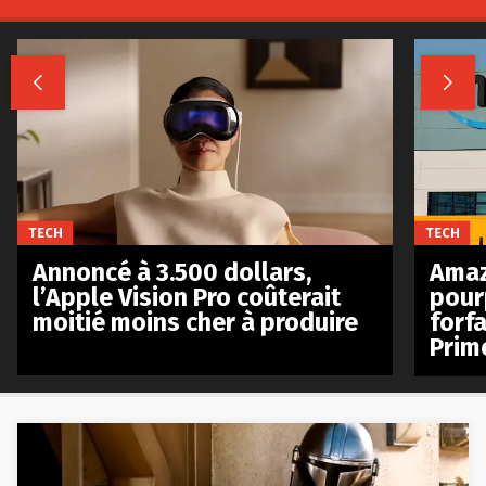


TECH
TECH
Annoncé à 3.500 dollars,
Amaz
l’Apple Vision Pro coûterait
pour
moitié moins cher à produire
forfa
Prim