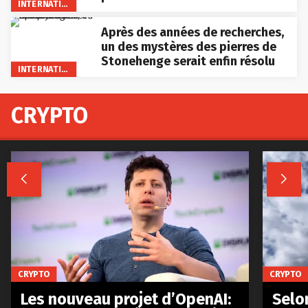
INTERNATIONAL
Après des années de recherches,
un des mystères des pierres de
Stonehenge serait enfin résolu
INTERNATIONAL
CRYPTO


CRYPTO
CRYPTO
Les nouveau projet d’OpenAI:
Selo