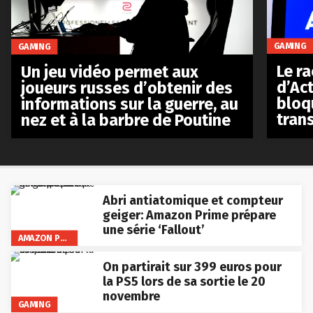
GAMING
GAMING
Le r
Un jeu vidéo permet aux
d’Act
joueurs russes d’obtenir des
bloq
informations sur la guerre, au
tran
nez et à la barbre de Poutine
Abri antiatomique et compteur
geiger: Amazon Prime prépare
une série ‘Fallout’
AMAZON PRIME VIDEO
On partirait sur 399 euros pour
la PS5 lors de sa sortie le 20
novembre
GAMING