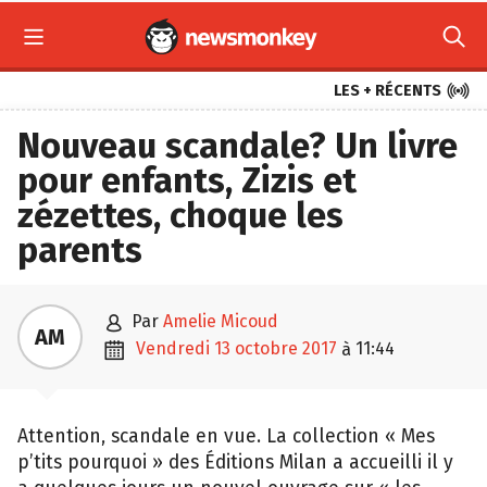



LES + RÉCENTS
Nouveau scandale? Un livre
pour enfants, Zizis et
zézettes, choque les
parents

par
Amelie Micoud
AM

vendredi 13 octobre 2017
11:44
à
Attention, scandale en vue. La collection « Mes
p’tits pourquoi » des Éditions Milan a accueilli il y
a quelques jours un nouvel ouvrage sur « les