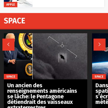
APPLE
SPACE


SPACE
SPACE
Un ancien des
Dans 
renseignements américains
spat
se lâche: le Pentagone
s’écr
détiendrait des vaisseaux
mété
extraterrestres