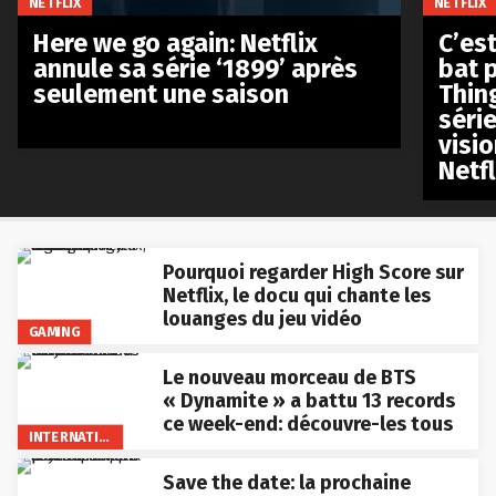
NETFLIX
NETFLIX
Here we go again: Netflix
C’est
annule sa série ‘1899’ après
bat p
seulement une saison
Thin
séri
visio
Netfl
Pourquoi regarder High Score sur
Netflix, le docu qui chante les
louanges du jeu vidéo
GAMING
Le nouveau morceau de BTS
« Dynamite » a battu 13 records
ce week-end: découvre-les tous
INTERNATIONAL
Save the date: la prochaine