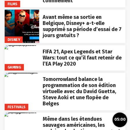
confinement
FILMS
Avant même sa sortie en
Belgique, Disney+ a-t-elle
supprimé sa période d’essai de 7
jours gratuits ?
DISNEY
FIFA 21, Apex Legends et Star
Wars: tout ce qu’il faut retenir de
l’EA Play 2020
GAMING
Tomorrowland balance la
programmation de son édition
virtuelle avec du David Guetta,
Steve Aoki et une flopée de
Belges
FESTIVALS
Même dans les étendues
05:00
sauvages américaines, les