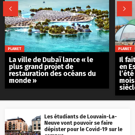


PLANET
PLANET
La ville de Dubaï lance « le
Il fa
plus grand projet de
en E
restauration des océans du
l’été
monde »
mois
siècl
Les étudiants de Louvain-La-
Neuve vont pouvoir se faire
dépister pour le Covid-19 sur le