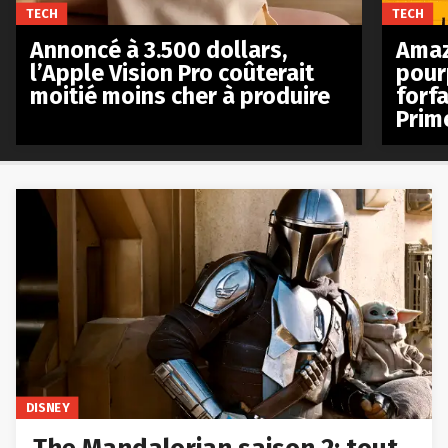
TECH
TECH
Annoncé à 3.500 dollars,
Amaz
l’Apple Vision Pro coûterait
pour
moitié moins cher à produire
forfa
Prim
DISNEY