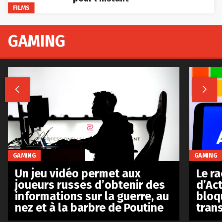
FILMS
GAMING


GAMING
GAMING
Le r
Un jeu vidéo permet aux
d’Act
joueurs russes d’obtenir des
bloq
informations sur la guerre, au
tran
nez et à la barbre de Poutine