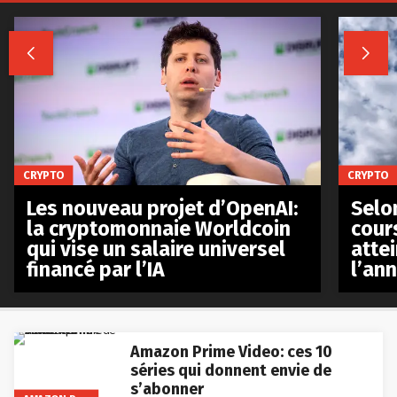


CRYPTO
CRYPTO
Les nouveau projet d’OpenAI:
Selo
la cryptomonnaie Worldcoin
cours
qui vise un salaire universel
atte
financé par l’IA
l’an
Amazon Prime Video: ces 10
séries qui donnent envie de
s’abonner