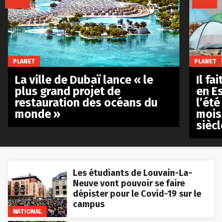
PLANET
PLANET
La ville de Dubaï lance « le
Il fa
plus grand projet de
en E
restauration des océans du
l’été
monde »
mois
siècl
Les étudiants de Louvain-La-
Neuve vont pouvoir se faire
dépister pour le Covid-19 sur le
campus
NATIONAL