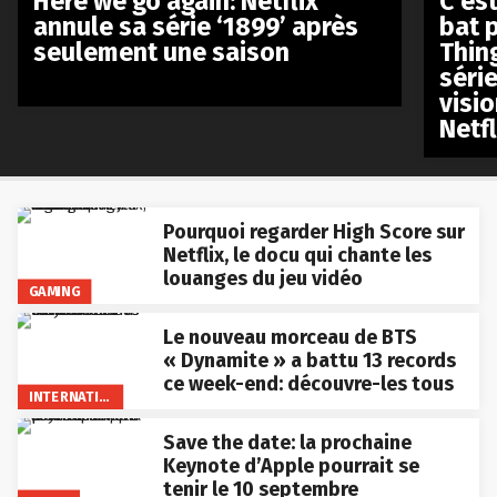
Here we go again: Netflix
C’est
annule sa série ‘1899’ après
bat p
seulement une saison
Thin
séri
visio
Netfl
Pourquoi regarder High Score sur
Netflix, le docu qui chante les
louanges du jeu vidéo
GAMING
Le nouveau morceau de BTS
« Dynamite » a battu 13 records
ce week-end: découvre-les tous
INTERNATIONAL
Save the date: la prochaine
Keynote d’Apple pourrait se
tenir le 10 septembre