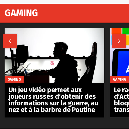
GAMING


GAMING
GAMING
Le r
Un jeu vidéo permet aux
d’Act
joueurs russes d’obtenir des
bloq
informations sur la guerre, au
tran
nez et à la barbre de Poutine