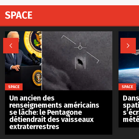
SPACE


SPACE
SPACE
Un ancien des
Dans 
renseignements américains
spat
se lâche: le Pentagone
s’écr
détiendrait des vaisseaux
mété
extraterrestres