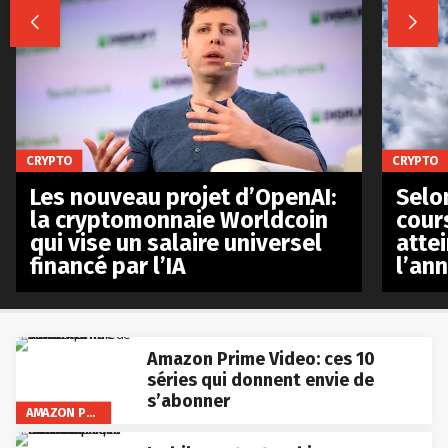


CRYPTO
CRYPTO
Les nouveau projet d’OpenAI:
Selo
la cryptomonnaie Worldcoin
cours
qui vise un salaire universel
atte
financé par l’IA
l’an
Amazon Prime Video: ces 10
séries qui donnent envie de
s’abonner
AMAZON PRIME VIDEO