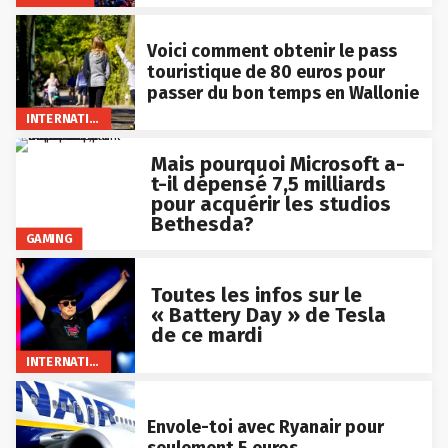
Voici comment obtenir le pass
touristique de 80 euros pour
passer du bon temps en Wallonie
INTERNATIONAL
Mais pourquoi Microsoft a-
t-il dépensé 7,5 milliards
pour acquérir les studios
Bethesda?
GAMING
Toutes les infos sur le
« Battery Day » de Tesla
de ce mardi
INTERNATIONAL
Envole-toi avec Ryanair pour