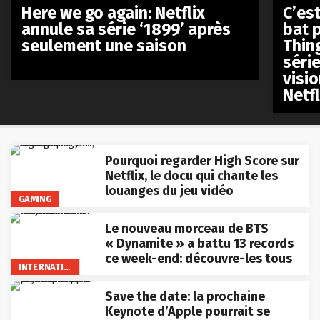
Here we go again: Netflix
C’est
annule sa série ‘1899’ après
bat p
seulement une saison
Thin
séri
visio
Netfl
Pourquoi regarder High Score sur
Netflix, le docu qui chante les
louanges du jeu vidéo
GAMING
Le nouveau morceau de BTS
« Dynamite » a battu 13 records
ce week-end: découvre-les tous
INTERNATIONAL
Save the date: la prochaine
Keynote d’Apple pourrait se