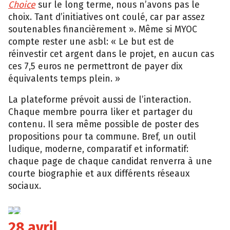
Choice
sur le long terme, nous n’avons pas le
choix. Tant d’initiatives ont coulé, car par assez
soutenables financièrement ». Même si MYOC
compte rester une asbl: « Le but est de
réinvestir cet argent dans le projet, en aucun cas
ces 7,5 euros ne permettront de payer dix
équivalents temps plein. »
La plateforme prévoit aussi de l’interaction.
Chaque membre pourra liker et partager du
contenu. Il sera même possible de poster des
propositions pour ta commune. Bref, un outil
ludique, moderne, comparatif et informatif:
chaque page de chaque candidat renverra à une
courte biographie et aux différents réseaux
sociaux.
Arnaud
Arnaud
de
de
la
la
Haye
Haye
28 avril