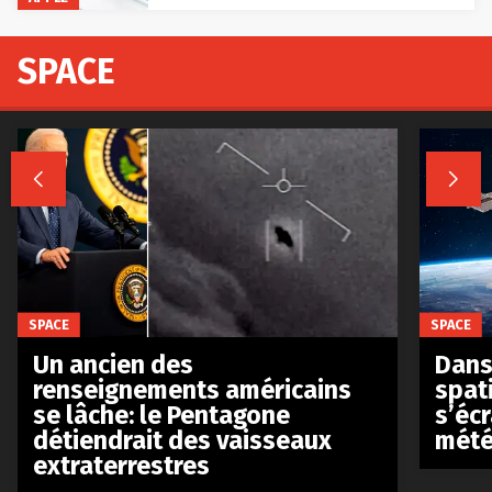
SPACE


SPACE
SPACE
Un ancien des
Dans 
renseignements américains
spat
se lâche: le Pentagone
s’écr
détiendrait des vaisseaux
mété
extraterrestres