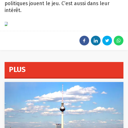
politiques jouent le jeu. C’est aussi dans leur
intérêt.
Arnaud
de
la
Haye
PLUS