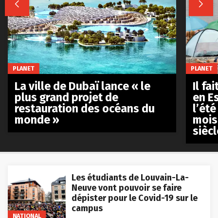


PLANET
PLANET
La ville de Dubaï lance « le
Il fa
plus grand projet de
en E
restauration des océans du
l’été
monde »
mois
siècl
Les étudiants de Louvain-La-
Neuve vont pouvoir se faire
dépister pour le Covid-19 sur le
campus
NATIONAL