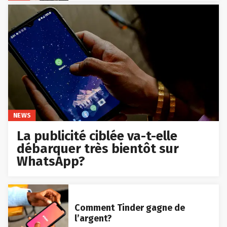
NEWS
La publicité ciblée va-t-elle
débarquer très bientôt sur
WhatsApp?
Comment Tinder gagne de
l’argent?