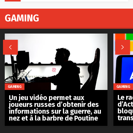
GAMING


GAMING
GAMING
Le r
Un jeu vidéo permet aux
d’Act
joueurs russes d’obtenir des
bloq
informations sur la guerre, au
tran
nez et à la barbre de Poutine