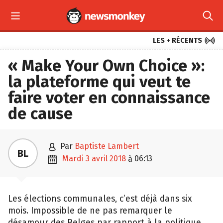



LES + RÉCENTS
« Make Your Own Choice »:
la plateforme qui veut te
faire voter en connaissance
de cause

par
Baptiste Lambert
BL

mardi 3 avril 2018
06:13
à
Les élections communales, c’est déjà dans six
mois. Impossible de ne pas remarquer le
désamour des Belges par rapport à la politique