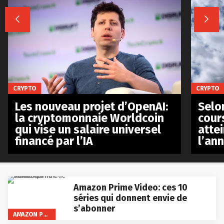


CRYPTO
CRYPTO
Les nouveau projet d’OpenAI:
Selo
la cryptomonnaie Worldcoin
cours
qui vise un salaire universel
atte
financé par l’IA
l’an
Amazon Prime Video: ces 10
séries qui donnent envie de
s’abonner
AMAZON PRIME VIDEO