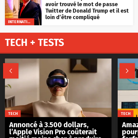
avoir trouvé le mot de passe
Twitter de Donald Trump et il est
loin d’être compliqué
INTERNATIONAL
TECH + TESTS


TECH
TECH
Annoncé à 3.500 dollars,
Amaz
l’Apple Vision Pro coûterait
pour