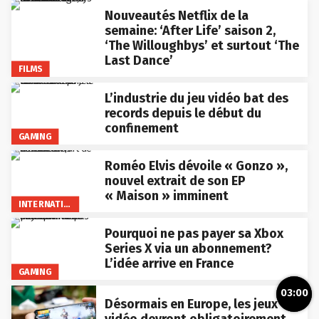
Nouveautés Netflix de la
semaine: ‘After Life’ saison 2,
‘The Willoughbys’ et surtout ‘The
Last Dance’
FILMS
L’industrie du jeu vidéo bat des
records depuis le début du
confinement
GAMING
Roméo Elvis dévoile « Gonzo »,
nouvel extrait de son EP
« Maison » imminent
INTERNATIONAL
Pourquoi ne pas payer sa Xbox
Series X via un abonnement?
L’idée arrive en France
GAMING
03:00
Désormais en Europe, les jeux
vidéo devront obligatoirement