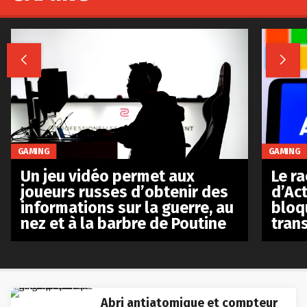


GAMING
GAMING
Le r
Un jeu vidéo permet aux
d’Act
joueurs russes d’obtenir des
bloq
informations sur la guerre, au
tran
nez et à la barbre de Poutine
Abri antiatomique et compteur