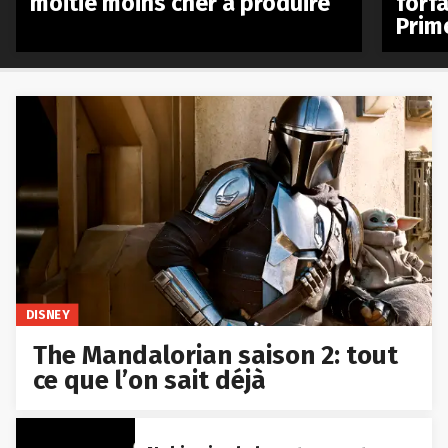
moitié moins cher à produire
forfa
Prim
DISNEY
The Mandalorian saison 2: tout
ce que l’on sait déjà