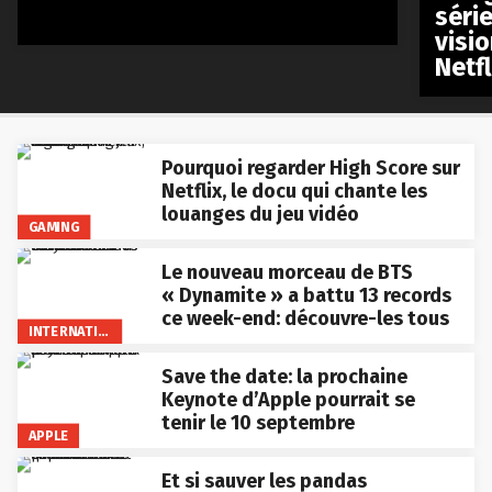
séri
visio
Netfl
Pourquoi regarder High Score sur
Netflix, le docu qui chante les
louanges du jeu vidéo
GAMING
Le nouveau morceau de BTS
« Dynamite » a battu 13 records
ce week-end: découvre-les tous
INTERNATIONAL
Save the date: la prochaine
Keynote d’Apple pourrait se
tenir le 10 septembre
APPLE
Et si sauver les pandas