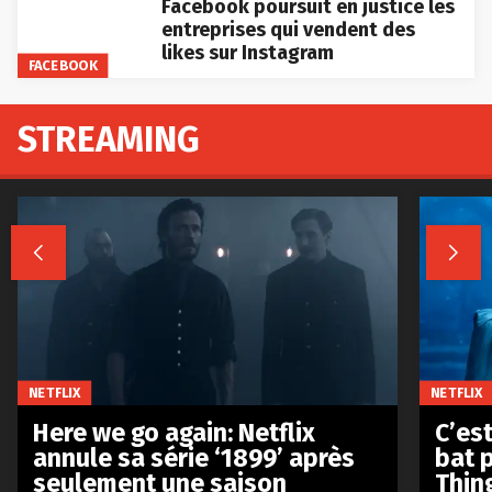
Facebook poursuit en justice les
entreprises qui vendent des
likes sur Instagram
FACEBOOK
STREAMING


NETFLIX
NETFLIX
Here we go again: Netflix
C’est
annule sa série ‘1899’ après
bat p
seulement une saison
Thin