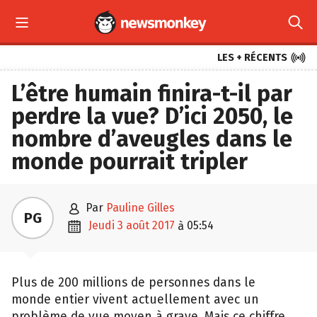



LES + RÉCENTS
L’être humain finira-t-il par
perdre la vue? D’ici 2050, le
nombre d’aveugles dans le
monde pourrait tripler

par
Pauline Gilles
PG

jeudi 3 août 2017
05:54
à
Plus de 200 millions de personnes dans le
monde entier vivent actuellement avec un
problème de vue moyen à grave. Mais ce chiffre