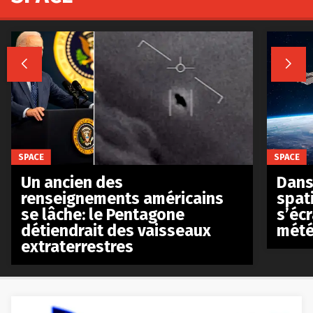


SPACE
SPACE
Un ancien des
Dans 
renseignements américains
spat
se lâche: le Pentagone
s’écr
détiendrait des vaisseaux
mété
extraterrestres