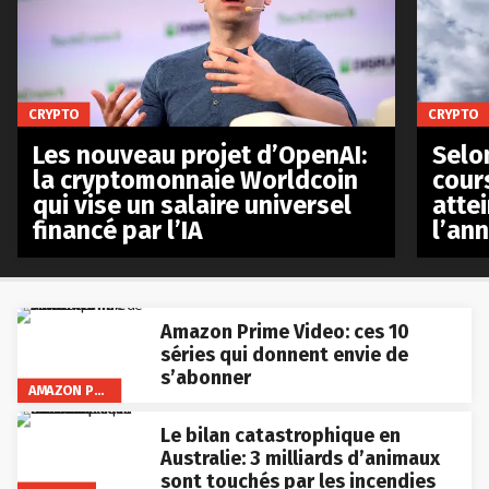
CRYPTO
CRYPTO
Les nouveau projet d’OpenAI:
Selo
la cryptomonnaie Worldcoin
cours
qui vise un salaire universel
atte
financé par l’IA
l’an
Amazon Prime Video: ces 10
séries qui donnent envie de
s’abonner
AMAZON PRIME VIDEO
Le bilan catastrophique en
Australie: 3 milliards d’animaux
sont touchés par les incendies