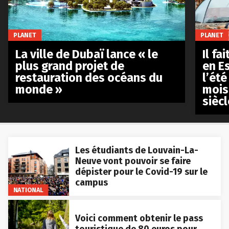
PLANET
PLANET
La ville de Dubaï lance « le
Il fa
plus grand projet de
en E
restauration des océans du
l’été
monde »
mois
siècl
Les étudiants de Louvain-La-
Neuve vont pouvoir se faire
dépister pour le Covid-19 sur le
campus
NATIONAL
Voici comment obtenir le pass