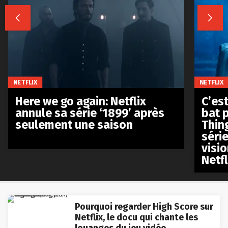


NETFLIX
NETFLIX
Here we go again: Netflix
C’est
annule sa série ‘1899’ après
bat p
seulement une saison
Thin
séri
visio
Netfl
Pourquoi regarder High Score sur
Netflix, le docu qui chante les
louanges du jeu vidéo