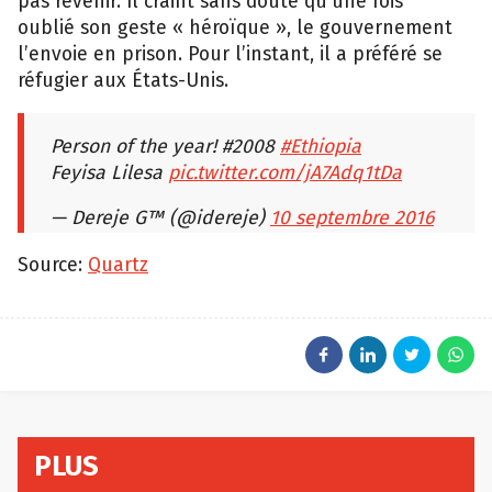
pas revenir. Il craint sans doute qu’une fois
oublié son geste « héroïque », le gouvernement
l’envoie en prison. Pour l’instant, il a préféré se
réfugier aux États-Unis.
Person of the year! #2008
#Ethiopia
Feyisa Lilesa
pic.twitter.com/jA7Adq1tDa
— Dereje G™ (@idereje)
10 septembre 2016
Source:
Quartz
PLUS