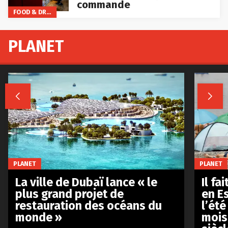
commande
FOOD & DRINKS
PLANET


PLANET
PLANET
La ville de Dubaï lance « le
Il fa
plus grand projet de
en E
restauration des océans du
l’été
monde »
mois