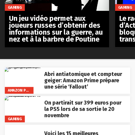
GAMING
GAMING
Le r
Un jeu vidéo permet aux
d’Act
joueurs russes d’obtenir des
bloq
informations sur la guerre, au
tran
nez et à la barbre de Poutine
Abri antiatomique et compteur
geiger: Amazon Prime prépare
une série ‘Fallout’
AMAZON PRIME VIDEO
On partirait sur 399 euros pour
la PS5 lors de sa sortie le 20
novembre
GAMING
Voici les 15 meilleures