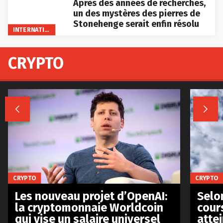
Après des années de recherches,
un des mystères des pierres de
Stonehenge serait enfin résolu
INTERNATIONAL
CRYPTO


CRYPTO
CRYPTO
Les nouveau projet d’OpenAI:
Selo
la cryptomonnaie Worldcoin
cours
qui vise un salaire universel
atte