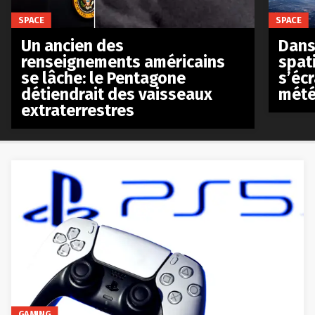
SPACE
SPACE
Un ancien des
Dans 
renseignements américains
spat
se lâche: le Pentagone
s’écr
détiendrait des vaisseaux
mété
extraterrestres
GAMING