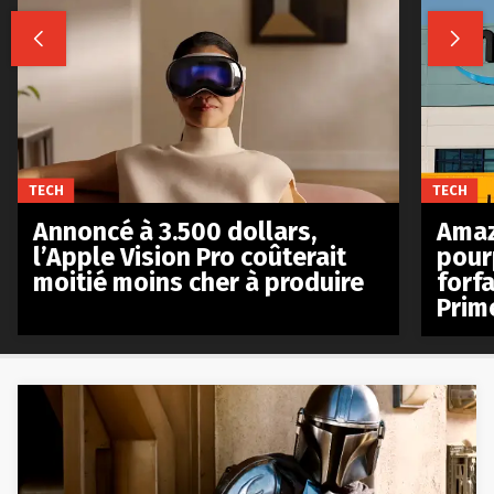


TECH
TECH
Annoncé à 3.500 dollars,
Amaz
l’Apple Vision Pro coûterait
pour
moitié moins cher à produire
forfa
Prim