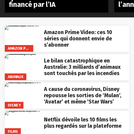
financé par l’IA
l’an
Amazon Prime Video: ces 10
séries qui donnent envie de
s’abonner
AMAZON PRIME VIDEO
Le bilan catastrophique en
Australie: 3 milliards d’animaux
sont touchés par les incendies
ANIMAUX
A cause du coronavirus, Disney
repousse les sorties de ‘Mulan’,
‘Avatar’ et même ‘Star Wars’
DISNEY
Netflix dévoile les 10 films les
plus regardés sur la plateforme
FILMS