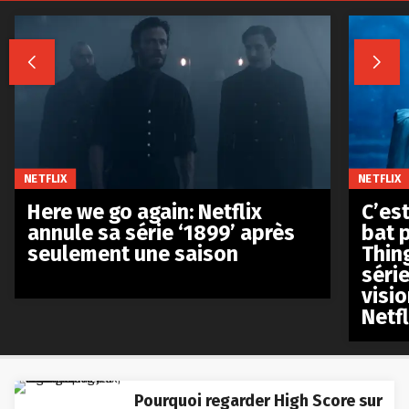


NETFLIX
NETFLIX
Here we go again: Netflix
C’est
annule sa série ‘1899’ après
bat p
seulement une saison
Thin
séri
visio
Netfl
Pourquoi regarder High Score sur