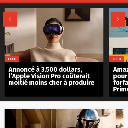


TECH
TECH
Annoncé à 3.500 dollars,
Amaz
l’Apple Vision Pro coûterait
pour
moitié moins cher à produire
forfa
Prim