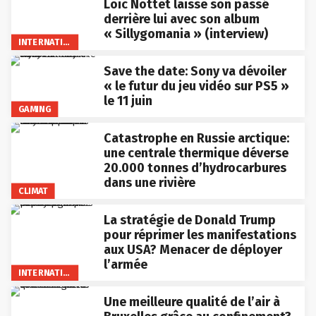
Loïc Nottet laisse son passé
derrière lui avec son album
« Sillygomania » (interview)
INTERNATIONAL
Save the date: Sony va dévoiler
« le futur du jeu vidéo sur PS5 »
le 11 juin
GAMING
Catastrophe en Russie arctique:
une centrale thermique déverse
20.000 tonnes d’hydrocarbures
dans une rivière
CLIMAT
La stratégie de Donald Trump
pour réprimer les manifestations
aux USA? Menacer de déployer
l’armée
INTERNATIONAL
Une meilleure qualité de l’air à