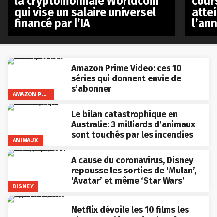
la cryptomonnaie Worldcoin
cours
qui vise un salaire universel
atte
financé par l’IA
l’an
Amazon Prime Video: ces 10
séries qui donnent envie de
s’abonner
AMAZON PRIME VIDEO
Le bilan catastrophique en
Australie: 3 milliards d’animaux
sont touchés par les incendies
ANIMAUX
A cause du coronavirus, Disney
repousse les sorties de ‘Mulan’,
‘Avatar’ et même ‘Star Wars’
DISNEY
Netflix dévoile les 10 films les