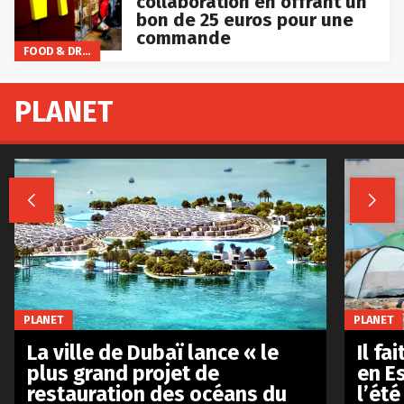
collaboration en offrant un
bon de 25 euros pour une
commande
FOOD & DRINKS
PLANET


PLANET
PLANET
La ville de Dubaï lance « le
Il fa
plus grand projet de
en E
restauration des océans du
l’été