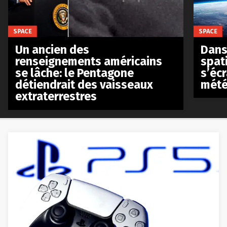
SPACE
SPACE
Un ancien des
Dans 
renseignements américains
spat
se lâche: le Pentagone
s’écr
détiendrait des vaisseaux
mété
extraterrestres