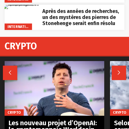
Après des années de recherches,
un des mystères des pierres de
Stonehenge serait enfin résolu
INTERNATIONAL
CRYPTO


CRYPTO
CRYPTO
Les nouveau projet d’OpenAI:
Selo