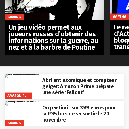
GAMING
GAMING
Le r
Un jeu vidéo permet aux
d’Act
joueurs russes d’obtenir des
bloq
informations sur la guerre, au
tran
nez et à la barbre de Poutine
Abri antiatomique et compteur
geiger: Amazon Prime prépare
une série ‘Fallout’
AMAZON PRIME VIDEO
On partirait sur 399 euros pour
la PS5 lors de sa sortie le 20
novembre
GAMING