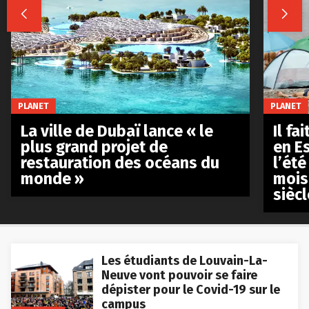


PLANET
PLANET
La ville de Dubaï lance « le
Il fa
plus grand projet de
en E
restauration des océans du
l’été
monde »
mois
siècl
Les étudiants de Louvain-La-
Neuve vont pouvoir se faire
dépister pour le Covid-19 sur le
campus