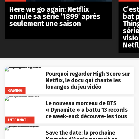
Here we go again: Netflix
C’est
annule sa série ‘1899’ après
bat p
seulement une saison
Thin
séri
visio
Netfl
Pourquoi regarder High Score sur
Netflix, le docu qui chante les
louanges du jeu vidéo
GAMING
Le nouveau morceau de BTS
« Dynamite » a battu 13 records
ce week-end: découvre-les tous
INTERNATIONAL
Save the date: la prochaine
Keynote d’Apple pourrait se