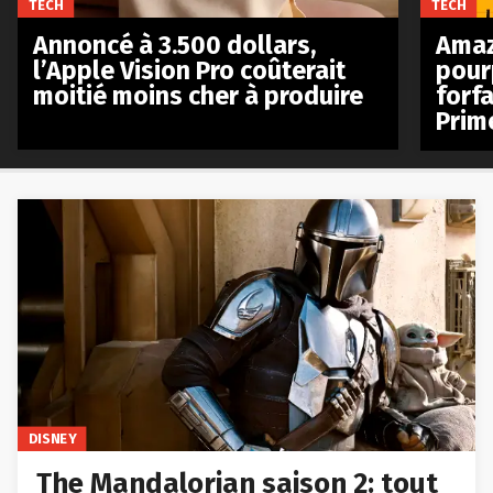
TECH
TECH
Annoncé à 3.500 dollars,
Amaz
l’Apple Vision Pro coûterait
pour
moitié moins cher à produire
forfa
Prim
DISNEY
The Mandalorian saison 2: tout