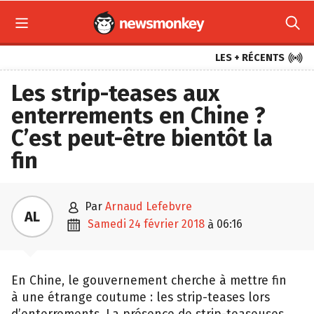



LES + RÉCENTS
Les strip-teases aux
enterrements en Chine ?
C’est peut-être bientôt la
fin

par
Arnaud Lefebvre
AL

samedi 24 février 2018
06:16
à
En Chine, le gouvernement cherche à mettre fin
à une étrange coutume : les strip-teases lors
d’enterrements. La présence de strip-teaseuses