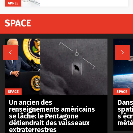
APPLE
SPACE


SPACE
SPACE
Un ancien des
Dans 
renseignements américains
spat
se lâche: le Pentagone
s’écr
détiendrait des vaisseaux
mété
extraterrestres