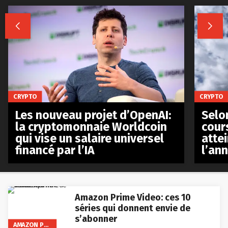


CRYPTO
CRYPTO
Les nouveau projet d’OpenAI:
Selo
la cryptomonnaie Worldcoin
cours
qui vise un salaire universel
atte
financé par l’IA
l’an
Amazon Prime Video: ces 10
séries qui donnent envie de
s’abonner
AMAZON PRIME VIDEO