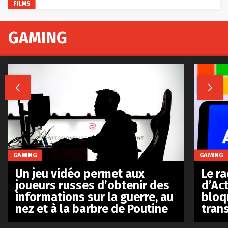
FILMS
GAMING


GAMING
GAMING
Le r
Un jeu vidéo permet aux
d’Act
joueurs russes d’obtenir des
bloq
informations sur la guerre, au
tran
nez et à la barbre de Poutine