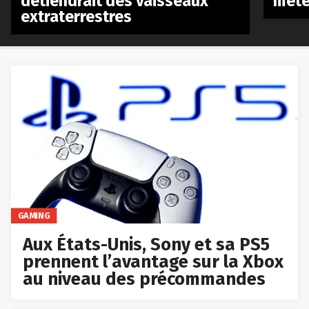
détiendrait des vaisseaux
mété
extraterrestres
GAMING
Aux États-Unis, Sony et sa PS5
prennent l’avantage sur la Xbox
au niveau des précommandes