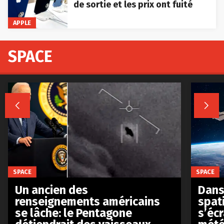
de sortie et les prix ont fuité
APPLE
SPACE


SPACE
SPACE
Un ancien des
Dans 
renseignements américains
spat
se lâche: le Pentagone
s’écr