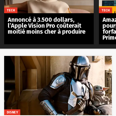
TECH
TECH
Annoncé à 3.500 dollars,
Amaz
l’Apple Vision Pro coûterait
pour
moitié moins cher à produire
forfa
Prim
DISNEY