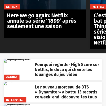
NETFLIX
NETFLIX
Here we go again: Netflix
C’est
annule sa série ‘1899’ après
bat p
seulement une saison
Thin
séri
visio
Netfl
Pourquoi regarder High Score sur
Netflix, le docu qui chante les
louanges du jeu vidéo
GAMING
Le nouveau morceau de BTS
« Dynamite » a battu 13 records
ce week-end: découvre-les tous
INTERNATIONAL