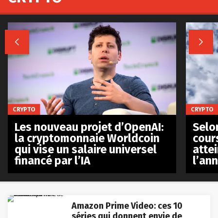


CRYPTO
CRYPTO
Les nouveau projet d’OpenAI:
Selo
la cryptomonnaie Worldcoin
cours
qui vise un salaire universel
atte
financé par l’IA
l’an
Amazon Prime Video: ces 10
séries qui donnent envie de