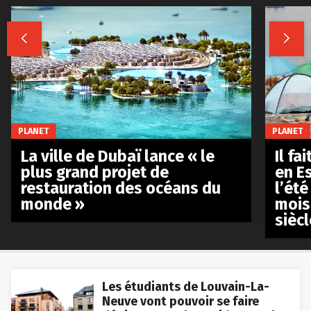


PLANET
PLANET
La ville de Dubaï lance « le
Il fa
plus grand projet de
en E
restauration des océans du
l’été
monde »
mois
siècl
Les étudiants de Louvain-La-
Neuve vont pouvoir se faire