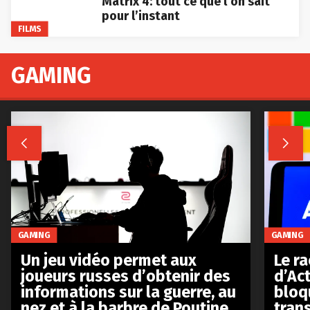
Matrix 4: tout ce que l’on sait
pour l’instant
FILMS
GAMING


GAMING
GAMING
Le r
Un jeu vidéo permet aux
d’Act
joueurs russes d’obtenir des
bloq
informations sur la guerre, au
tran
nez et à la barbre de Poutine