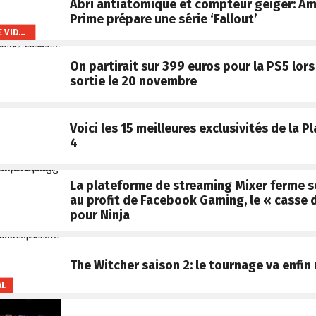
Abri antiatomique et compteur geiger: A
Prime prépare une série ‘Fallout’
AMAZON PRIME VIDEO
On partirait sur 399 euros pour la PS5 lors
sortie le 20 novembre
Voici les 15 meilleures exclusivités de la P
4
La plateforme de streaming Mixer ferme s
au profit de Facebook Gaming, le « casse d
pour Ninja
The Witcher saison 2: le tournage va enfin
AL