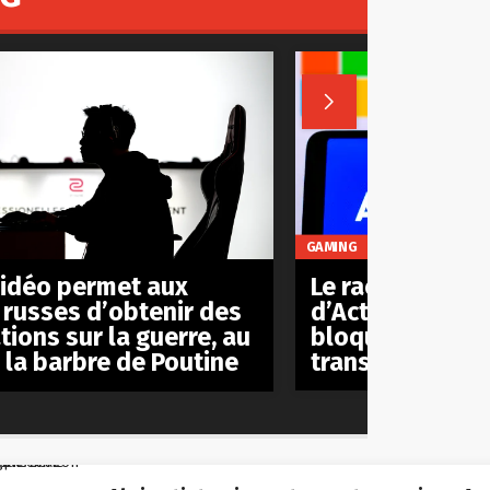

GAMING
Le rachat
vidéo permet aux
d’Activision/Bl
 russes d’obtenir des
bloqué par le C
tions sur la guerre, au
transaction est
à la barbre de Poutine