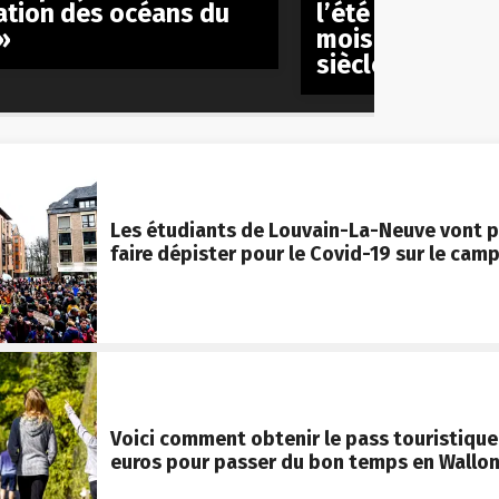
ation des océans du
l’été s’est all
»
mois en seulem
siècle
Les étudiants de Louvain-La-Neuve vont p
faire dépister pour le Covid-19 sur le cam
Voici comment obtenir le pass touristique
euros pour passer du bon temps en Wallon