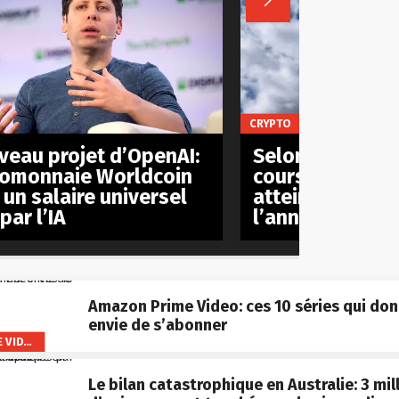

CRYPTO
veau projet d’OpenAI:
Selon plusieurs
tomonnaie Worldcoin
cours du bitcoi
 un salaire universel
atteindre les 5
par l’IA
l’année procha
Amazon Prime Video: ces 10 séries qui do
envie de s’abonner
AMAZON PRIME VIDEO
Le bilan catastrophique en Australie: 3 mil