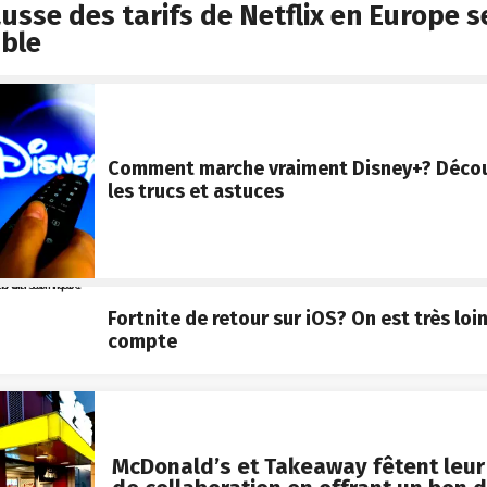
usse des tarifs de Netflix en Europe 
able
Comment marche vraiment Disney+? Décou
les trucs et astuces
Fortnite de retour sur iOS? On est très loi
compte
McDonald’s et Takeaway fêtent leur