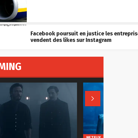
Facebook poursuit en justice les entrepris
vendent des likes sur Instagram
MING

NETFLIX