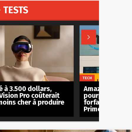
 TESTS

TECH
 à 3.500 dollars,
Amazon est act
Vision Pro coûterait
pourparlers pou
moins cher à produire
forfait mobile à
Prime