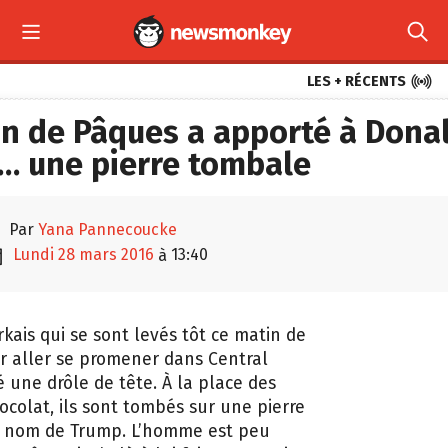



LES + RÉCENTS
in de Pâques a apporté à Dona
… une pierre tombale

par
Yana Pannecoucke

lundi 28 mars 2016
13:40
à
kais qui se sont levés tôt ce matin de
 aller se promener dans Central
é une drôle de tête. À la place des
ocolat, ils sont tombés sur une pierre
 nom de Trump. L’homme est peu