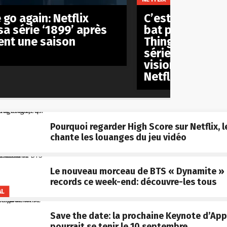
 go again: Netflix
C’est officiel: ‘
sa série ‘1899’ après
bat pas le reco
nt une saison
Things’ et rest
série anglophon
visionnée de l’h
Netflix
Pourquoi regarder High Score sur Netflix, l
chante les louanges du jeu vidéo
Le nouveau morceau de BTS « Dynamite » 
records ce week-end: découvre-les tous
AL
Save the date: la prochaine Keynote d’App
pourrait se tenir le 10 septembre