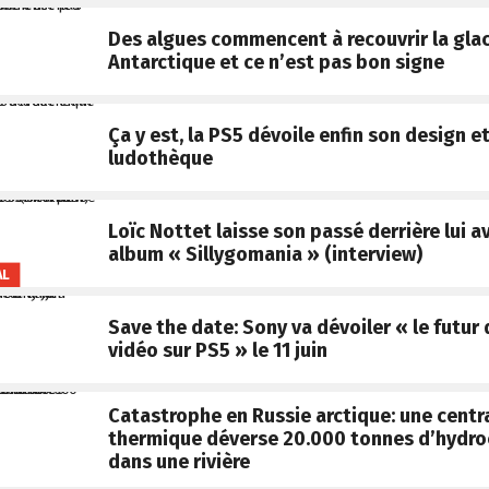
Des algues commencent à recouvrir la gla
Antarctique et ce n’est pas bon signe
Ça y est, la PS5 dévoile enfin son design e
ludothèque
Loïc Nottet laisse son passé derrière lui a
album « Sillygomania » (interview)
AL
Save the date: Sony va dévoiler « le futur 
vidéo sur PS5 » le 11 juin
Catastrophe en Russie arctique: une centr
thermique déverse 20.000 tonnes d’hydro
dans une rivière