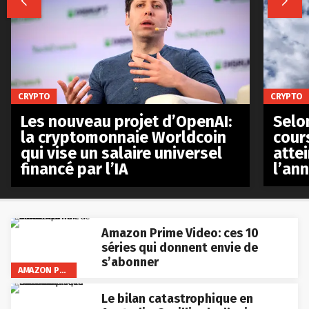


CRYPTO
CRYPTO
Les nouveau projet d’OpenAI:
Selo
la cryptomonnaie Worldcoin
cours
qui vise un salaire universel
atte
financé par l’IA
l’an
Amazon Prime Video: ces 10
séries qui donnent envie de
s’abonner
AMAZON PRIME VIDEO
Le bilan catastrophique en