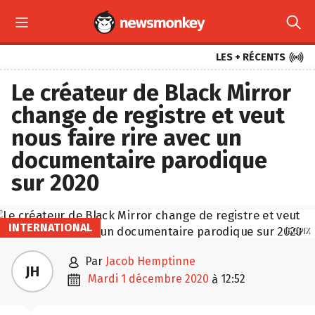



LES + RÉCENTS
Le créateur de Black Mirror
change de registre et veut
nous faire rire avec un
documentaire parodique
sur 2020
INTERNATIONAL
ISOPIX

par
Jacob Hemptinne
JH

mardi 1 décembre 2020
12:52
à