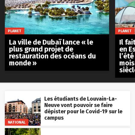
PLANET
PLANET
La ville de Dubaï lance « le
Il fa
plus grand projet de
en E
restauration des océans du
l’été
monde »
mois
siècl
Les étudiants de Louvain-La-
Neuve vont pouvoir se faire
dépister pour le Covid-19 sur le
campus
NATIONAL