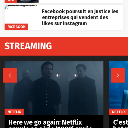
Facebook poursuit en justice les
entreprises qui vendent des
likes sur Instagram
FACEBOOK
STREAMING


NETFLIX
NETFLIX
Here we go again: Netflix
C’est