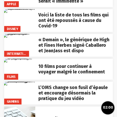
serait « imminente »
APPLE
Voici la liste de tous les films qui
ont été repoussés à cause du
Covid-19
DISNEY
« Demain », le générique de High
et Fines Herbes signé Caballero
et JeanJass est dispo
INTERNATIONAL
10 films pour continuer à
voyager malgré le confinement
FILMS
L’OMS change son fusil d’épaule
et encourage désormais la
pratique du jeu vidéo
GAMING
02:00