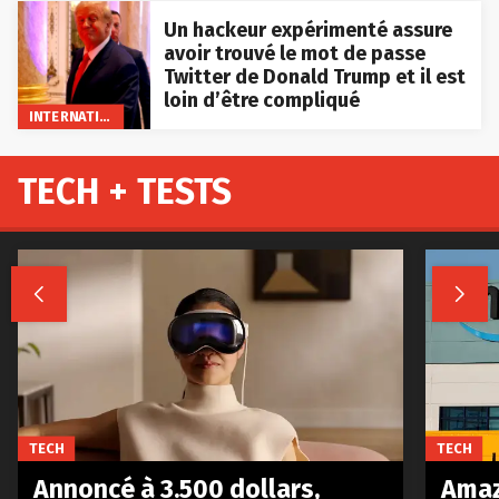
Un hackeur expérimenté assure
avoir trouvé le mot de passe
Twitter de Donald Trump et il est
loin d’être compliqué
INTERNATIONAL
TECH + TESTS


TECH
TECH
Annoncé à 3.500 dollars,
Amaz