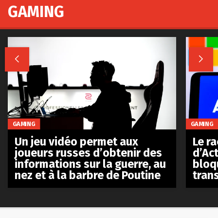
GAMING


GAMING
GAMING
Le r
Un jeu vidéo permet aux
d’Act
joueurs russes d’obtenir des
bloq
informations sur la guerre, au
tran
nez et à la barbre de Poutine