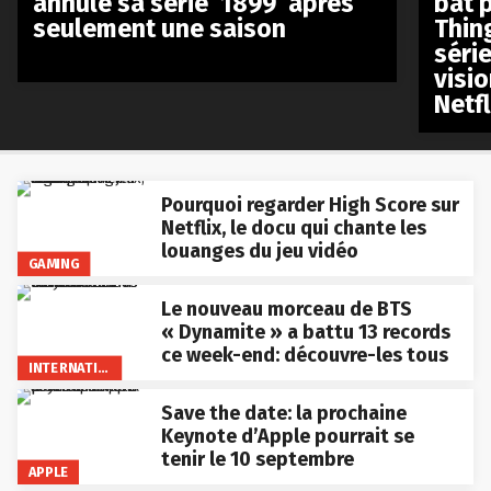
annule sa série ‘1899’ après
bat p
seulement une saison
Thin
séri
visio
Netfl
Pourquoi regarder High Score sur
Netflix, le docu qui chante les
louanges du jeu vidéo
GAMING
Le nouveau morceau de BTS
« Dynamite » a battu 13 records
ce week-end: découvre-les tous
INTERNATIONAL
Save the date: la prochaine
Keynote d’Apple pourrait se
tenir le 10 septembre
APPLE