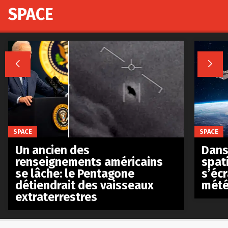
SPACE


SPACE
SPACE
Un ancien des
Dans 
renseignements américains
spat
se lâche: le Pentagone
s’écr
détiendrait des vaisseaux
mété
extraterrestres