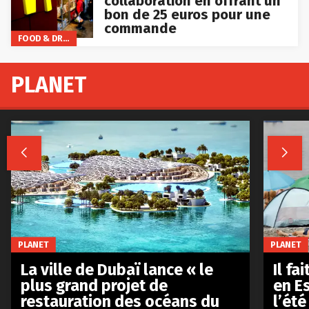
collaboration en offrant un
bon de 25 euros pour une
commande
FOOD & DRINKS
PLANET


PLANET
PLANET
La ville de Dubaï lance « le
Il fa
plus grand projet de
en E
restauration des océans du
l’été