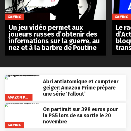
GAMING
GAMING
Le r
Un jeu vidéo permet aux
d’Act
joueurs russes d’obtenir des
bloq
informations sur la guerre, au
tran
nez et à la barbre de Poutine
Abri antiatomique et compteur
geiger: Amazon Prime prépare
une série ‘Fallout’
AMAZON PRIME VIDEO
On partirait sur 399 euros pour
la PS5 lors de sa sortie le 20
novembre
GAMING