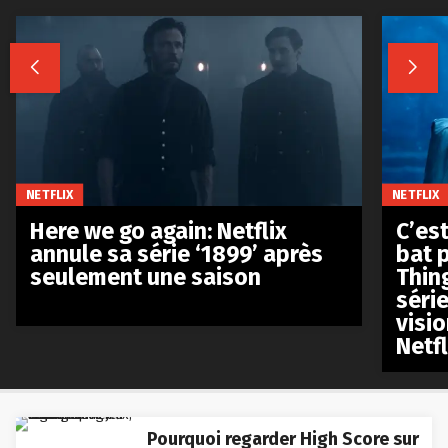


NETFLIX
NETFLIX
Here we go again: Netflix
C’est
annule sa série ‘1899’ après
bat p
seulement une saison
Thin
séri
visio
Netfl
Pourquoi regarder High Score sur