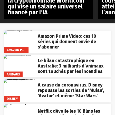
la cryptomonnaie Worldcoin
cours
qui vise un salaire universel
atte
financé par l’IA
l’an
Amazon Prime Video: ces 10
séries qui donnent envie de
s’abonner
AMAZON PRIME VIDEO
Le bilan catastrophique en
Australie: 3 milliards d’animaux
sont touchés par les incendies
ANIMAUX
A cause du coronavirus, Disney
repousse les sorties de ‘Mulan’,
‘Avatar’ et même ‘Star Wars’
DISNEY
Netflix dévoile les 10 films les