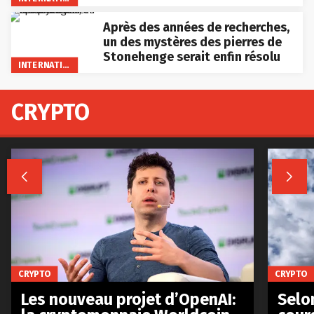
Après des années de recherches,
un des mystères des pierres de
Stonehenge serait enfin résolu
INTERNATIONAL
CRYPTO


CRYPTO
CRYPTO
Les nouveau projet d’OpenAI:
Selo