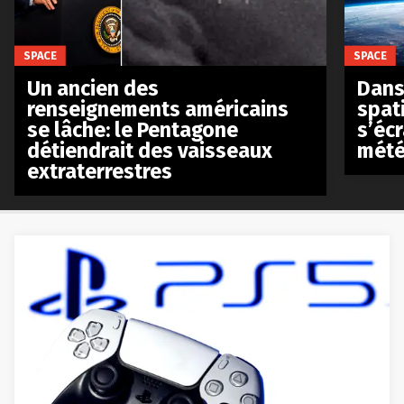
SPACE
SPACE
Un ancien des
Dans 
renseignements américains
spat
se lâche: le Pentagone
s’écr
détiendrait des vaisseaux
mété
extraterrestres