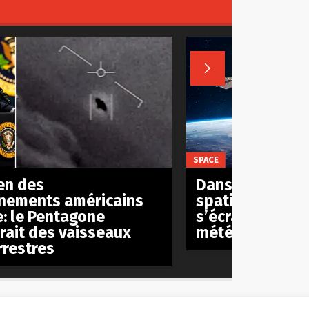

SPACE
en des
Dans 8 ans, la 
nements américains
spatiale intern
e: le Pentagone
s’écrasera sur T
rait des vaisseaux
météorite de 4
rrestres