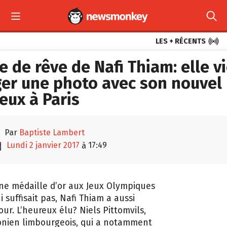



LES + RÉCENTS
e de rêve de Nafi Thiam: elle v
er une photo avec son nouvel
ux à Paris

par
Baptiste Lambert

lundi 2 janvier 2017
17:49
à
ne médaille d’or aux Jeux Olympiques
i suffisait pas, Nafi Thiam a aussi
ur. L’heureux élu? Niels Pittomvils,
onien limbourgeois, qui a notamment