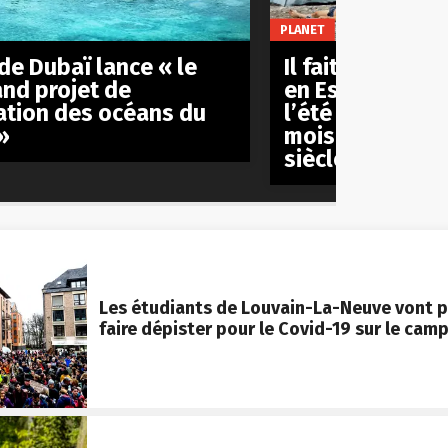
PLANET
 de Dubaï lance « le
Il fait de plus 
and projet de
en Espagne à te
ation des océans du
l’été s’est all
»
mois en seulem
siècle
Les étudiants de Louvain-La-Neuve vont p
faire dépister pour le Covid-19 sur le cam