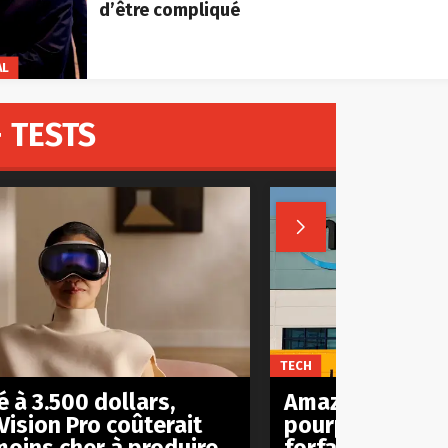
d’être compliqué
AL
 TESTS

TECH
 à 3.500 dollars,
Amazon est act
Vision Pro coûterait
pourparlers pou