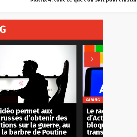
NG

GAMING
Le rachat
vidéo permet aux
d’Activision/Bl
 russes d’obtenir des
bloqué par le C
tions sur la guerre, au
transaction est
à la barbre de Poutine