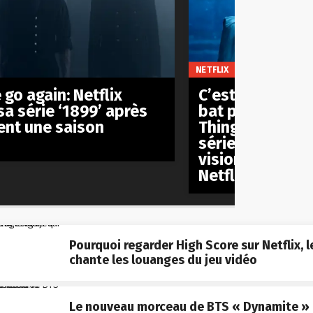
NETFLIX
 go again: Netflix
C’est officiel: ‘
sa série ‘1899’ après
bat pas le reco
nt une saison
Things’ et rest
série anglophon
visionnée de l’h
Netflix
Pourquoi regarder High Score sur Netflix, l
chante les louanges du jeu vidéo
Le nouveau morceau de BTS « Dynamite » 