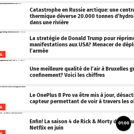
Catastrophe en Russie arctique: une centr
thermique déverse 20.000 tonnes d’hydro
dans une rivière
La stratégie de Donald Trump pour réprime
manifestations aux USA? Menacer de dépl
l’armée
AL
Une meilleure qualité de l’air à Bruxelles g
confinement? Voici les chiffres
Le OnePlus 8 Pro va être mis à jour, désact
capteur permettant de voir à travers les o
AL
Enfin! La saison 4 de Rick & Morty débarqu
01:00
Netflix en juin
AL