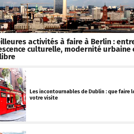
lleures activités à faire à Berlin : entr
escence culturelle, modernité urbaine 
libre
Les incontournables de Dublin : que faire l
votre visite