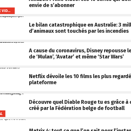
envie de s’abonner
AMAZON PRIME VIDEO
Le bilan catastrophique en Australie: 3 mil
d’animaux sont touchés par les incendies
A cause du coronavirus, Disney repousse le
de ‘Mulan’, ‘Avatar’ et même ‘Star Wars’
Netflix dévoile les 10 films les plus regardé
plateforme
Découvre quel Diable Rouge tu es grâce à 
créé par la Fédération belge de football
AL
Matrix 4: tout ce que l’on sait pour l’insta