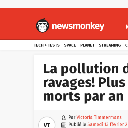
TECH + TESTS
SPACE
PLANET
STREAMING
C
La pollution d
ravages! Plus
morts par an

par
Victoria Timmermans

VT
publié le
samedi 13 février 
3