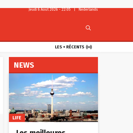
Jeudi 6 Août 2026 - 22:05
|
Nederlands


LES + RÉCENTS
NEWS
LIFE
Les meilleures