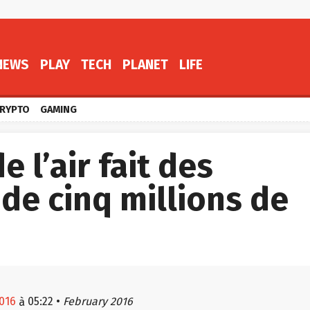
NEWS
PLAY
TECH
PLANET
LIFE
RYPTO
GAMING
e l’air fait des
 de cinq millions de
2016
05:22
•
February 2016
à