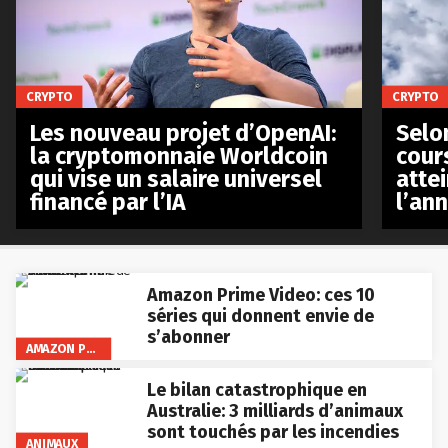
CRYPTO
CRYPTO
Les nouveau projet d’OpenAI:
Selo
la cryptomonnaie Worldcoin
cours
qui vise un salaire universel
atte
financé par l’IA
l’an
Amazon Prime Video: ces 10
séries qui donnent envie de
s’abonner
AMAZON PRIME VIDEO
Le bilan catastrophique en
Australie: 3 milliards d’animaux
sont touchés par les incendies
ANIMAUX