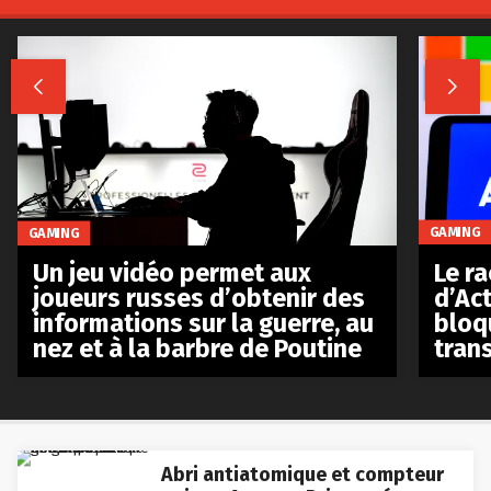


GAMING
GAMING
Le r
Un jeu vidéo permet aux
d’Act
joueurs russes d’obtenir des
bloq
informations sur la guerre, au
tran
nez et à la barbre de Poutine
Abri antiatomique et compteur