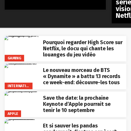
séri
visio
Netfl
Pourquoi regarder High Score sur
Netflix, le docu qui chante les
louanges du jeu vidéo
GAMING
Le nouveau morceau de BTS
« Dynamite » a battu 13 records
ce week-end: découvre-les tous
INTERNATIONAL
Save the date: la prochaine
Keynote d’Apple pourrait se
tenir le 10 septembre
APPLE
Et si sauver les pandas
condamnait d’autres espèces?