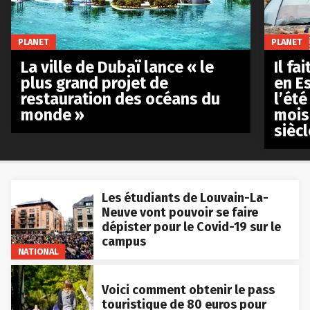
PLANET
PLANET
La ville de Dubaï lance « le
Il fa
plus grand projet de
en E
restauration des océans du
l’été
monde »
mois
siècl
Les étudiants de Louvain-La-
Neuve vont pouvoir se faire
dépister pour le Covid-19 sur le
campus
NATIONAL
Voici comment obtenir le pass
touristique de 80 euros pour