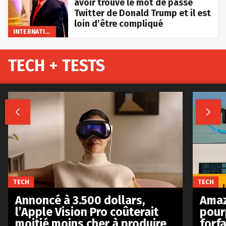
avoir trouvé le mot de passe
Twitter de Donald Trump et il est
loin d’être compliqué
INTERNATIONAL
TECH + TESTS


TECH
TECH
Annoncé à 3.500 dollars,
Amaz
l’Apple Vision Pro coûterait
pour
moitié moins cher à produire
forfa