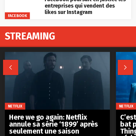
entreprises qui vendent des
likes sur Instagram
FACEBOOK
STREAMING


NETFLIX
NETFLIX
Here we go again: Netflix
C’est
annule sa série ‘1899’ après
bat p
seulement une saison
Thin