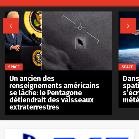


SPACE
SPACE
Un ancien des
Dans 
renseignements américains
spat
se lâche: le Pentagone
s’écr
détiendrait des vaisseaux
mété
extraterrestres