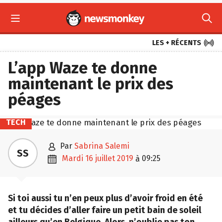



LES + RÉCENTS
L’app Waze te donne
maintenant le prix des
péages
TECH

par
Sabrina Salemi
SS

mardi 16 juillet 2019
09:25
à
Si toi aussi tu n’en peux plus d’avoir froid en été
et tu décides d’aller faire un petit bain de soleil
ailleurs qu’en Belgique. Alors, n’oublie pas ton