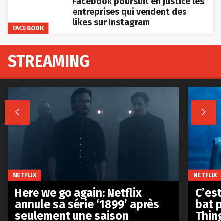
Facebook poursuit en justice les
entreprises qui vendent des
likes sur Instagram
FACEBOOK
STREAMING


NETFLIX
NETFLIX
Here we go again: Netflix
C’est
annule sa série ‘1899’ après
bat p
seulement une saison
Thin