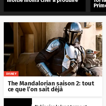
moitié moins cher à produire
forfa
Prim
DISNEY
The Mandalorian saison 2: tout
ce que l’on sait déjà