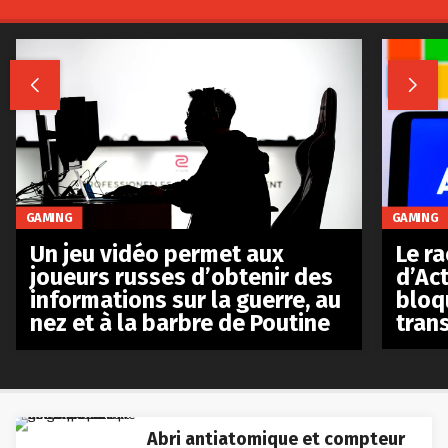


GAMING
GAMING
Le r
Un jeu vidéo permet aux
d’Act
joueurs russes d’obtenir des
bloq
informations sur la guerre, au
tran
nez et à la barbre de Poutine
Abri antiatomique et compteur