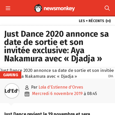



LES + RÉCENTS
Just Dance 2020 annonce sa
date de sortie et son
invitée exclusive: Aya
Nakamura avec « Djadja »
GAMING
EPA

par
Lola d'Estienne d'Orves
Ld'Ed'O

mercredi 6 novembre 2019
08:45
à
Just Dance revient le 19 novembre et sera