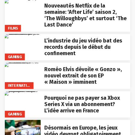
Nouveautés Netflix de la
semaine: ‘After Life’ saison 2,
‘The Willoughbys’ et surtout ‘The
Last Dance’
FILMS
L’industrie du jeu vidéo bat des
records depuis le début du
confinement
GAMING
Roméo Elvis dévoile « Gonzo »,
nouvel extrait de son EP
« Maison » imminent
INTERNATIONAL
Pourquoi ne pas payer sa Xbox
Series X via un abonnement?
L’idée arrive en France
GAMING
Désormais en Europe, les jeux
vidéo devront obligatoirement