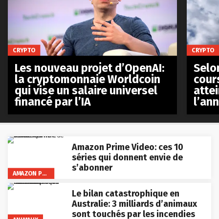
CRYPTO
CRYPTO
Les nouveau projet d’OpenAI:
Selo
la cryptomonnaie Worldcoin
cours
qui vise un salaire universel
atte
financé par l’IA
l’an
Amazon Prime Video: ces 10
séries qui donnent envie de
s’abonner
AMAZON PRIME VIDEO
Le bilan catastrophique en
Australie: 3 milliards d’animaux
sont touchés par les incendies