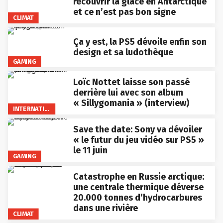
recouvrir la glace en Antarctique
et ce n’est pas bon signe
CLIMAT
Ça y est, la PS5 dévoile enfin son
design et sa ludothèque
GAMING
Loïc Nottet laisse son passé
derrière lui avec son album
« Sillygomania » (interview)
INTERNATIONAL
Save the date: Sony va dévoiler
« le futur du jeu vidéo sur PS5 »
le 11 juin
GAMING
Catastrophe en Russie arctique:
une centrale thermique déverse
20.000 tonnes d’hydrocarbures
dans une rivière
CLIMAT