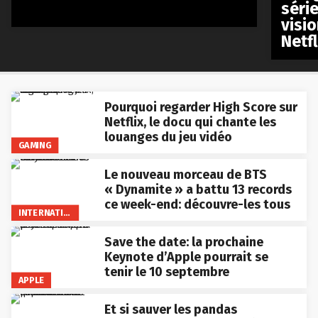
séri
visio
Netfl
Pourquoi regarder High Score sur
Netflix, le docu qui chante les
louanges du jeu vidéo
GAMING
Le nouveau morceau de BTS
« Dynamite » a battu 13 records
ce week-end: découvre-les tous
INTERNATIONAL
Save the date: la prochaine
Keynote d’Apple pourrait se
tenir le 10 septembre
APPLE
Et si sauver les pandas