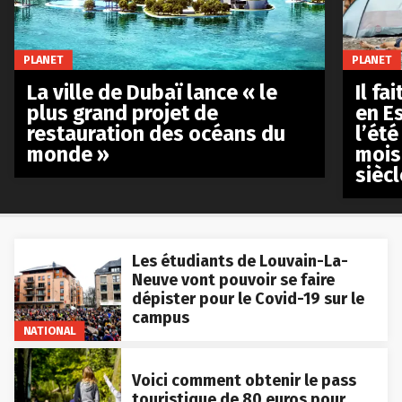
PLANET
PLANET
La ville de Dubaï lance « le
Il fa
plus grand projet de
en E
restauration des océans du
l’été
monde »
mois
siècl
Les étudiants de Louvain-La-
Neuve vont pouvoir se faire
dépister pour le Covid-19 sur le
campus
NATIONAL
Voici comment obtenir le pass
touristique de 80 euros pour