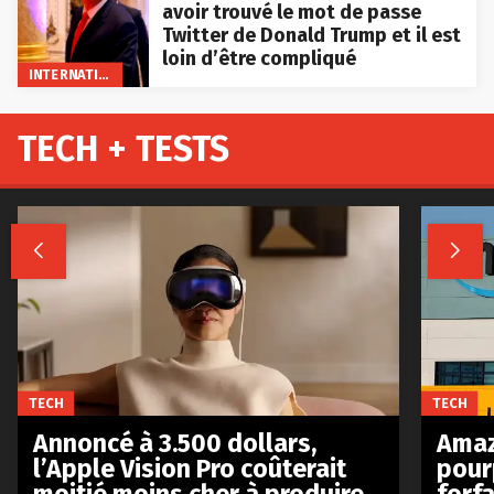
avoir trouvé le mot de passe
Twitter de Donald Trump et il est
loin d’être compliqué
INTERNATIONAL
TECH + TESTS


TECH
TECH
Annoncé à 3.500 dollars,
Amaz
l’Apple Vision Pro coûterait
pour