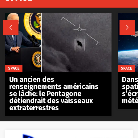


SPACE
SPACE
Un ancien des
Dans 
renseignements américains
spat
se lâche: le Pentagone
s’écr
détiendrait des vaisseaux
mété
extraterrestres