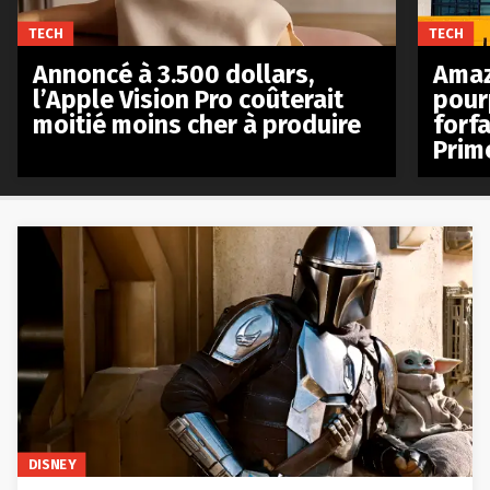
TECH
TECH
Annoncé à 3.500 dollars,
Amaz
l’Apple Vision Pro coûterait
pour
moitié moins cher à produire
forfa
Prim
DISNEY