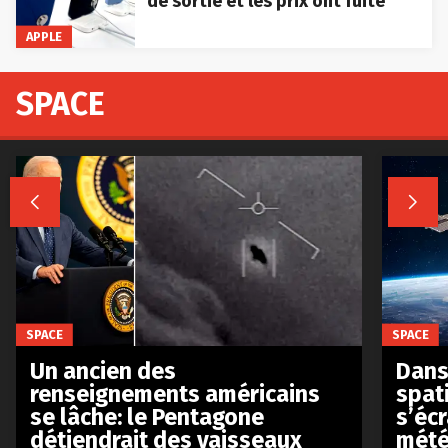
de sortie et les prix ont fuité
APPLE
SPACE


SPACE
SPACE
Un ancien des
Dans 
renseignements américains
spat
se lâche: le Pentagone
s’écr
détiendrait des vaisseaux
mété