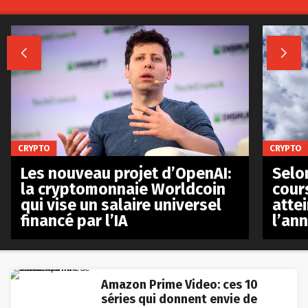


CRYPTO
CRYPTO
Les nouveau projet d’OpenAI:
Selo
la cryptomonnaie Worldcoin
cours
qui vise un salaire universel
atte
financé par l’IA
l’an
Amazon Prime Video: ces 10
séries qui donnent envie de