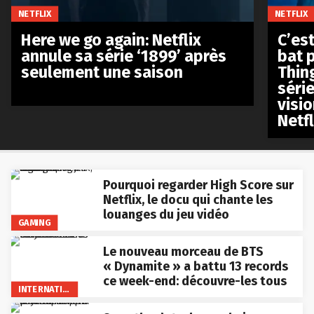
NETFLIX
NETFLIX
Here we go again: Netflix
C’est
annule sa série ‘1899’ après
bat p
seulement une saison
Thin
séri
visio
Netfl
Pourquoi regarder High Score sur
Netflix, le docu qui chante les
louanges du jeu vidéo
GAMING
Le nouveau morceau de BTS
« Dynamite » a battu 13 records
ce week-end: découvre-les tous
INTERNATIONAL