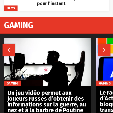
pour l’instant
FILMS
GAMING


GAMING
GAMING
Le r
Un jeu vidéo permet aux
d’Act
joueurs russes d’obtenir des
bloq
informations sur la guerre, au
tran
nez et à la barbre de Poutine