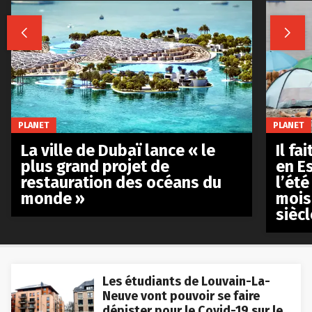


PLANET
PLANET
La ville de Dubaï lance « le
Il fa
plus grand projet de
en E
restauration des océans du
l’été
monde »
mois
siècl
Les étudiants de Louvain-La-
Neuve vont pouvoir se faire
dépister pour le Covid-19 sur le