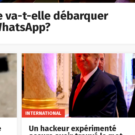
ée va-t-elle débarquer
 WhatsApp?
INTERNATIONAL
e
Un hackeur expérimenté