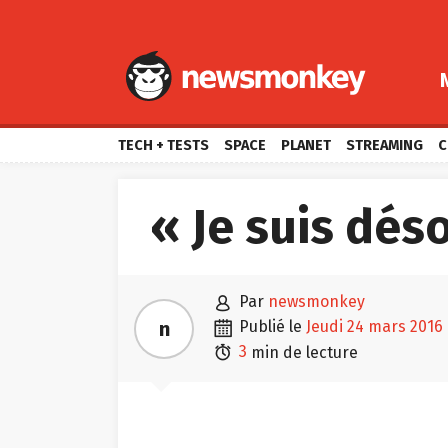
TECH + TESTS
SPACE
PLANET
STREAMING
C
« Je suis dés

par
newsmonkey

n
publié le
jeudi 24 mars 2016

3
min de lecture