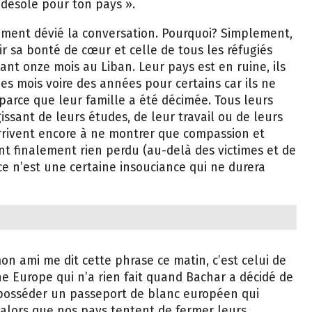
s désolé pour ton pays ».
apidement dévié la conversation. Pourquoi? Simplement,
oir sa bonté de cœur et celle de tous les réfugiés
dant onze mois au Liban. Leur pays est en ruine, ils
es mois voire des années pour certains car ils ne
parce que leur famille a été décimée. Tous leurs
gissant de leurs études, de leur travail ou de leurs
arrivent encore à ne montrer que compassion et
ont finalement rien perdu (au-delà des victimes et de
ce n’est une certaine insouciance qui ne durera
n ami me dit cette phrase ce matin, c’est celui de
e Europe qui n’a rien fait quand Bachar a décidé de
posséder un passeport de blanc européen qui
alors que nos pays tentent de fermer leurs