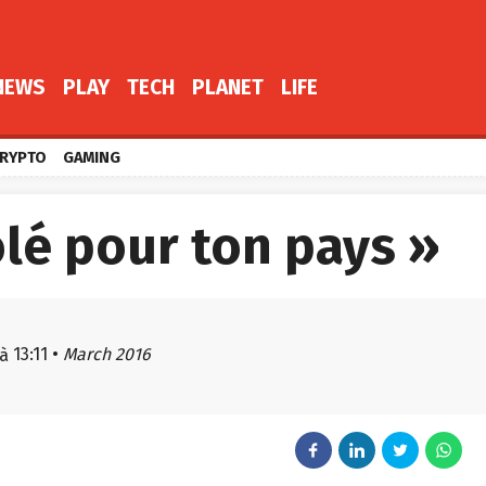
NEWS
PLAY
TECH
PLANET
LIFE
RYPTO
GAMING
olé pour ton pays »
13:11
•
March 2016
à