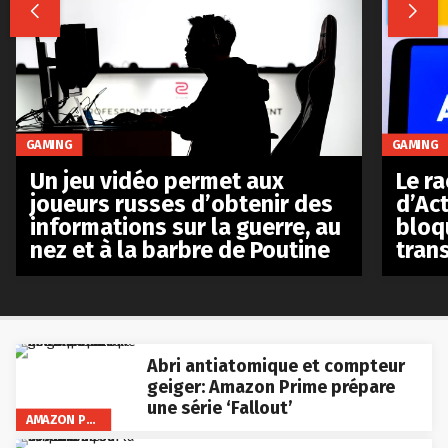


GAMING
GAMING
Le r
Un jeu vidéo permet aux
d’Act
joueurs russes d’obtenir des
bloq
informations sur la guerre, au
tran
nez et à la barbre de Poutine
Abri antiatomique et compteur
geiger: Amazon Prime prépare
une série ‘Fallout’
AMAZON PRIME VIDEO