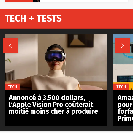
TECH + TESTS


TECH
TECH
Annoncé à 3.500 dollars,
Amaz
l’Apple Vision Pro coûterait
pour
moitié moins cher à produire
forfa
Prim