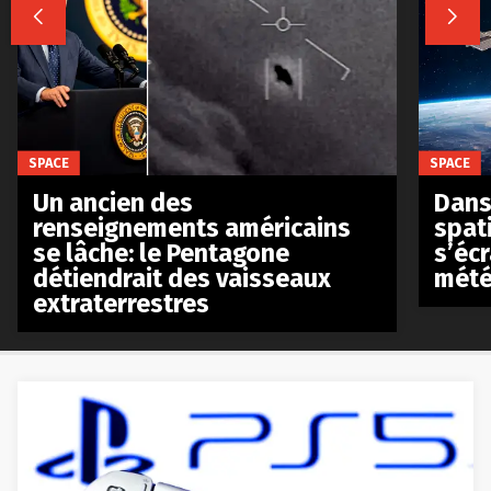


SPACE
SPACE
Un ancien des
Dans 
renseignements américains
spat
se lâche: le Pentagone
s’écr
détiendrait des vaisseaux
mété
extraterrestres