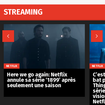
STREAMING


NETFLIX
NETFLIX
Here we go again: Netflix
C’est
annule sa série ‘1899’ après
bat p
seulement une saison
Thin
séri
visio
Netfl