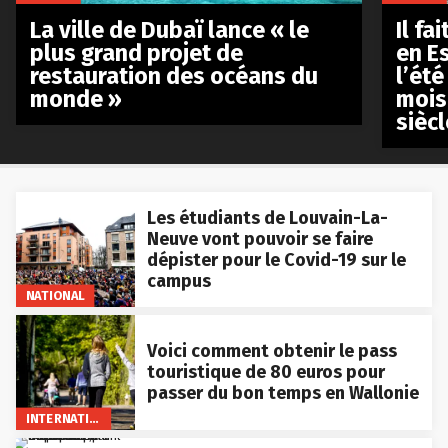
La ville de Dubaï lance « le
Il fa
plus grand projet de
en E
restauration des océans du
l’été
monde »
mois
siècl
Les étudiants de Louvain-La-
Neuve vont pouvoir se faire
dépister pour le Covid-19 sur le
campus
NATIONAL
Voici comment obtenir le pass
touristique de 80 euros pour
passer du bon temps en Wallonie
INTERNATIONAL