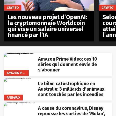
CRYPTO
CRYPTO
Les nouveau projet d’OpenAI:
Selo
la cryptomonnaie Worldcoin
cours
qui vise un salaire universel
atte
financé par l’IA
l’an
Amazon Prime Video: ces 10
séries qui donnent envie de
s’abonner
AMAZON PRIME VIDEO
Le bilan catastrophique en
Australie: 3 milliards d’animaux
sont touchés par les incendies
ANIMAUX
A cause du coronavirus, Disney
repousse les sorties de ‘Mulan’,