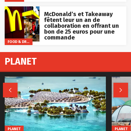
McDonald’s et Takeaway
fêtent leur un an de
collaboration en offrant un
bon de 25 euros pour une
commande
FOOD & DRINKS
PLANET


PLANET
PLANET