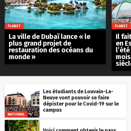
PLANET
PLANET
La ville de Dubaï lance « le
Il fa
plus grand projet de
en E
restauration des océans du
l’été
monde »
mois
siècl
Les étudiants de Louvain-La-
Neuve vont pouvoir se faire
dépister pour le Covid-19 sur le
campus
NATIONAL
Voici comment obtenir le pass