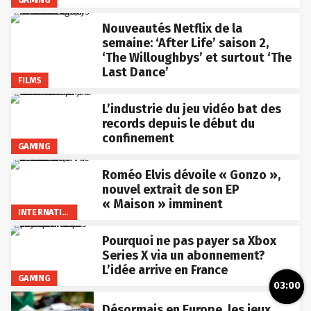
Nouveautés Netflix de la
semaine: ‘After Life’ saison 2,
‘The Willoughbys’ et surtout ‘The
Last Dance’
FILMS
L’industrie du jeu vidéo bat des
records depuis le début du
confinement
GAMING
Roméo Elvis dévoile « Gonzo »,
nouvel extrait de son EP
« Maison » imminent
INTERNATIONAL
Pourquoi ne pas payer sa Xbox
Series X via un abonnement?
L’idée arrive en France
GAMING
03:00
Désormais en Europe, les jeux