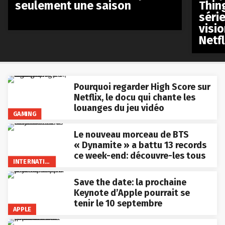
seulement une saison
Thin
séri
visio
Netfl
Pourquoi regarder High Score sur
Netflix, le docu qui chante les
louanges du jeu vidéo
GAMING
Le nouveau morceau de BTS
« Dynamite » a battu 13 records
ce week-end: découvre-les tous
INTERNATIONAL
Save the date: la prochaine
Keynote d’Apple pourrait se
tenir le 10 septembre
APPLE