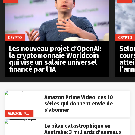
CRYPTO
CRYPTO
Les nouveau projet d’OpenAI:
Selo
la cryptomonnaie Worldcoin
cours
qui vise un salaire universel
atte
financé par l’IA
l’an
Amazon Prime Video: ces 10
séries qui donnent envie de
s’abonner
AMAZON PRIME VIDEO
Le bilan catastrophique en
Australie: 3 milliards d’animaux