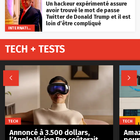
Un hackeur expérimenté assure
avoir trouvé le mot de passe
Twitter de Donald Trump et il est
loin d’être compliqué
INTERNATIONAL
TECH + TESTS


TECH
TECH
Annoncé à 3.500 dollars,
Amaz
l’Apple Vision Pro coûterait
pour