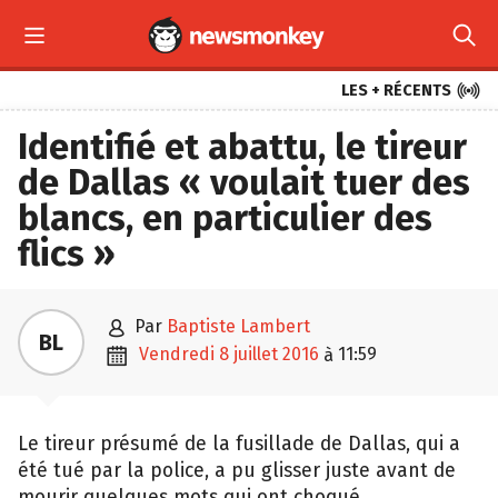



LES + RÉCENTS
Identifié et abattu, le tireur
de Dallas « voulait tuer des
blancs, en particulier des
flics »

par
Baptiste Lambert
BL

vendredi 8 juillet 2016
11:59
à
Le tireur présumé de la fusillade de Dallas, qui a
été tué par la police, a pu glisser juste avant de
mourir quelques mots qui ont choqué