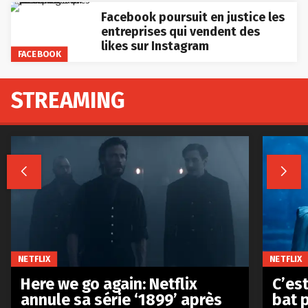
Facebook poursuit en justice les
entreprises qui vendent des
likes sur Instagram
FACEBOOK
STREAMING


NETFLIX
NETFLIX
Here we go again: Netflix
C’est
annule sa série ‘1899’ après
bat p