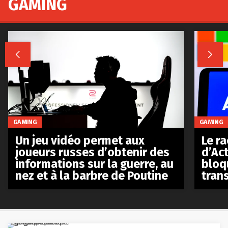
GAMING


GAMING
GAMING
Le r
Un jeu vidéo permet aux
d’Act
joueurs russes d’obtenir des
bloq
informations sur la guerre, au
tran
nez et à la barbre de Poutine