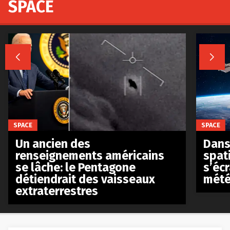
SPACE


SPACE
SPACE
Un ancien des
Dans 
renseignements américains
spat
se lâche: le Pentagone
s’écr
détiendrait des vaisseaux
mété
extraterrestres