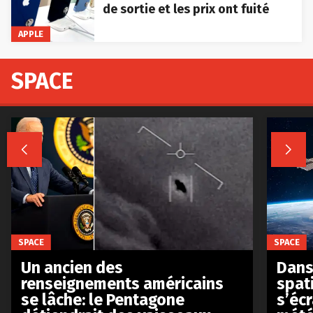
de sortie et les prix ont fuité
APPLE
SPACE


SPACE
SPACE
Un ancien des
Dans 
renseignements américains
spat
se lâche: le Pentagone
s’écr