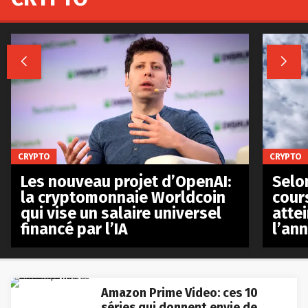


CRYPTO
CRYPTO
Les nouveau projet d’OpenAI:
Selo
la cryptomonnaie Worldcoin
cours
qui vise un salaire universel
atte
financé par l’IA
l’an
Amazon Prime Video: ces 10
séries qui donnent envie de