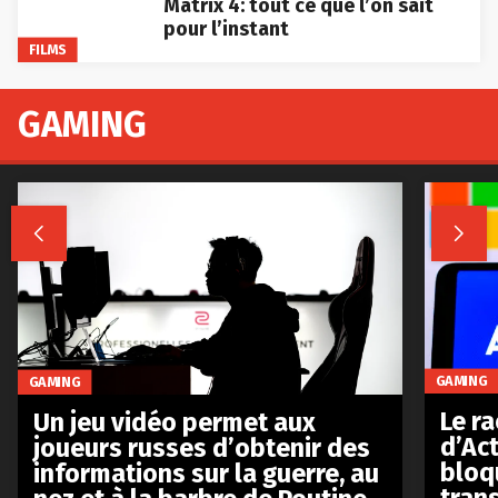
Matrix 4: tout ce que l’on sait
pour l’instant
FILMS
GAMING


GAMING
GAMING
Le r
Un jeu vidéo permet aux
d’Act
joueurs russes d’obtenir des
bloq
informations sur la guerre, au
tran
nez et à la barbre de Poutine