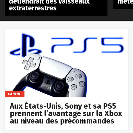
détiendrait des vaisseaux
mété
extraterrestres
GAMING
Aux États-Unis, Sony et sa PS5
prennent l’avantage sur la Xbox
au niveau des précommandes