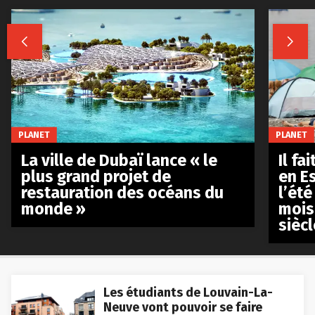


PLANET
PLANET
La ville de Dubaï lance « le
Il fa
plus grand projet de
en E
restauration des océans du
l’été
monde »
mois
siècl
Les étudiants de Louvain-La-
Neuve vont pouvoir se faire