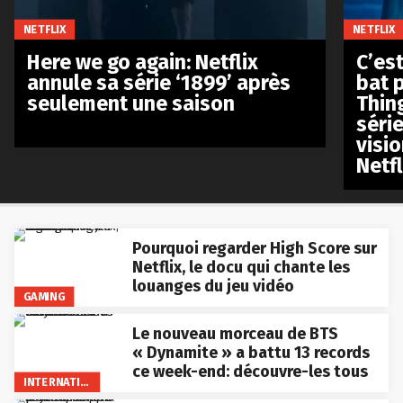
NETFLIX
NETFLIX
Here we go again: Netflix
C’est
annule sa série ‘1899’ après
bat p
seulement une saison
Thin
séri
visio
Netfl
Pourquoi regarder High Score sur
Netflix, le docu qui chante les
louanges du jeu vidéo
GAMING
Le nouveau morceau de BTS
« Dynamite » a battu 13 records
ce week-end: découvre-les tous
INTERNATIONAL