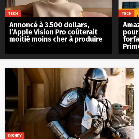
TECH
TECH
Annoncé à 3.500 dollars,
Amaz
l’Apple Vision Pro coûterait
pour
moitié moins cher à produire
forfa
Prim
DISNEY