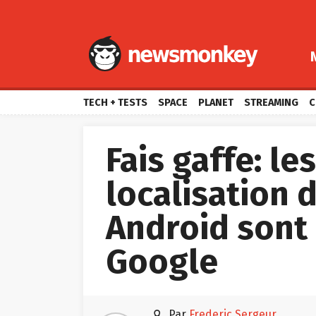
TECH + TESTS
SPACE
PLANET
STREAMING
C
Fais gaffe: l
localisation
Android sont 
Google

par
Frederic Sergeur