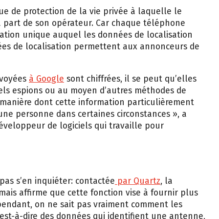
que de protection de la vie privée à laquelle le
 part de son opérateur. Car chaque téléphone
cation unique auquel les données de localisation
ées de localisation permettent aux annonceurs de
nvoyées
à Google
sont chiffrées, il se peut qu’elles
ciels espions ou au moyen d’autres méthodes de
 manière dont cette information particulièrement
une personne dans certaines circonstances », a
éveloppeur de logiciels qui travaille pour
as s’en inquiéter: contactée
par Quartz
, la
ais affirme que cette fonction vise à fournir plus
Cependant, on ne sait pas vraiment comment les
’est-à-dire des données qui identifient une antenne,