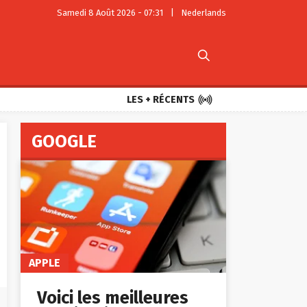
Samedi 8 Août 2026 - 07:31
|
Nederlands


LES + RÉCENTS
GOOGLE
APPLE
Voici les meilleures