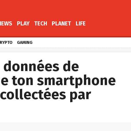
NEWS
PLAY
TECH
PLANET
LIFE
RYPTO
GAMING
es données de
 de ton smartphone
collectées par