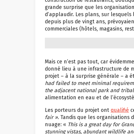
construction de restaurants, boutiqu
grande surprise que les organisati
d’applaudir. Les plans, sur lesquels l
depuis plus de vingt ans, prévoyaien
commerciales (hôtels, magasins, rest
Mais ce n’est pas tout, car évidemme
donné lieu à une infrastructure de m
projet – à la surprise générale – a é
had failed to meet minimal requireme
the adjacent national park and tribal
alimentation en eau et de l’écosystè
Les porteurs du projet ont
qualifié
c
fair »
. Tandis que les organisations
nuage: «
This is a great day for Gra
stunning vistas, abundant wildlife and