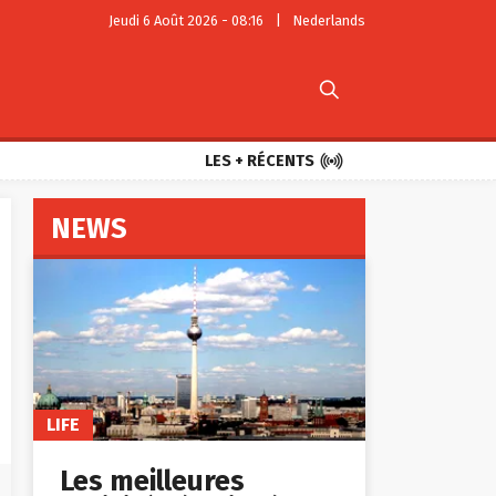
Jeudi 6 Août 2026 - 08:16
|
Nederlands


LES + RÉCENTS
NEWS
LIFE
Les meilleures