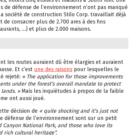
es, hôtels cinq étoiles et maisons à South Rim. Une
ons de défense de l’environnement n’ont pas manqué
a société de construction Stilo Corp. travaillait déjà
t de consacrer plus de 2.700 ares à des fins
aurants, …) et plus de 2.000 maisons.
nt les routes auraient dû être élargies et auraient
asse. Et c’est
une des raisons
pour lesquelles le
té rejeté:
« The application for those improvements
nts under the forest’s overall mandate to protect
 lands. »
Mais les inquiétudes à propos de la faible
me ont aussi joué.
ette décision de
« quite shocking and it’s just not
 de défense de l’environnement sont sur un petit
nd Canyon National Park, and those who love its
 rich cultural heritage”.