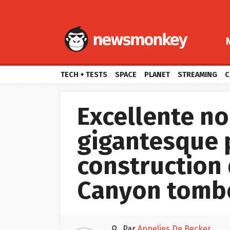
TECH + TESTS
SPACE
PLANET
STREAMING
C
Excellente no
gigantesque 
construction 
Canyon tombe

par
Annelies De Becker