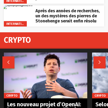
INTERNATIONAL
Après des années de recherches,
un des mystères des pierres de
Stonehenge serait enfin résolu
INTERNATIONAL
CRYPTO


CRYPTO
CRYPTO
Les nouveau projet d’OpenAI:
Selo