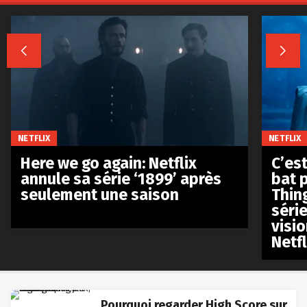


NETFLIX
NETFLIX
Here we go again: Netflix
C’est
annule sa série ‘1899’ après
bat p
seulement une saison
Thin
séri
visio
Netfl
Pourquoi regarder High Score sur