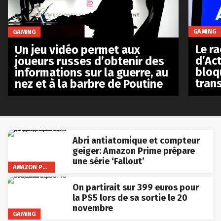
GAMING
GAMING
Le r
Un jeu vidéo permet aux
d’Act
joueurs russes d’obtenir des
bloq
informations sur la guerre, au
tran
nez et à la barbre de Poutine
Abri antiatomique et compteur
geiger: Amazon Prime prépare
une série ‘Fallout’
AMAZON PRIME VIDEO
On partirait sur 399 euros pour
la PS5 lors de sa sortie le 20
novembre
GAMING