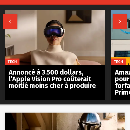


TECH
TECH
Annoncé à 3.500 dollars,
Amaz
l’Apple Vision Pro coûterait
pour
moitié moins cher à produire
forfa
Prim