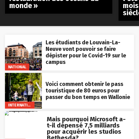
monde »
mois
siècl
Les étudiants de Louvain-La-
Neuve vont pouvoir se faire
dépister pour le Covid-19 sur le
campus
NATIONAL
Voici comment obtenir le pass
touristique de 80 euros pour
passer du bon temps en Wallonie
INTERNATIONAL
Mais pourquoi Microsoft a-
t-il dépensé 7,5 milliards
pour acquérir les studios
Bethesda?