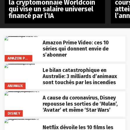
la cryptomonnaie Worldcoin
cours
qui vise un salaire universel
atte
financé par l’IA
l’an
Amazon Prime Video: ces 10
séries qui donnent envie de
s’abonner
AMAZON PRIME VIDEO
Le bilan catastrophique en
Australie: 3 milliards d’animaux
sont touchés par les incendies
ANIMAUX
A cause du coronavirus, Disney
repousse les sorties de ‘Mulan’,
‘Avatar’ et même ‘Star Wars’
DISNEY
Netflix dévoile les 10 films les