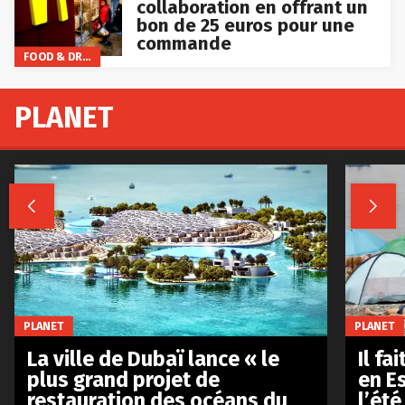
collaboration en offrant un
bon de 25 euros pour une
commande
FOOD & DRINKS
PLANET


PLANET
PLANET
La ville de Dubaï lance « le
Il fa
plus grand projet de
en E
restauration des océans du
l’été