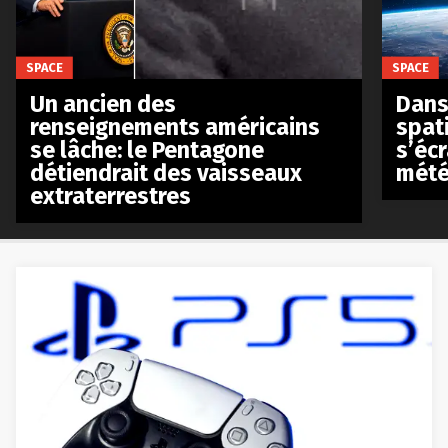
SPACE
SPACE
Un ancien des
Dans 
renseignements américains
spat
se lâche: le Pentagone
s’écr
détiendrait des vaisseaux
mété
extraterrestres