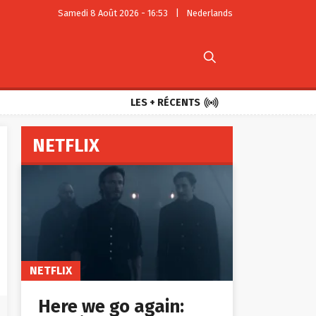
Samedi 8 Août 2026 - 16:53
|
Nederlands


LES + RÉCENTS
NETFLIX
NETFLIX
Here we go again: