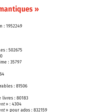
omantiques »
n : 1952249
es : 502675
00
ime : 35797
764
ables : 81506
livres : 80183
ent
» : 4304
ent
» pour ados : 832159