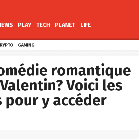
NEWS
PLAY
TECH
PLANET
LIFE
RYPTO
GAMING
comédie romantique
Valentin? Voici les
s pour y accéder