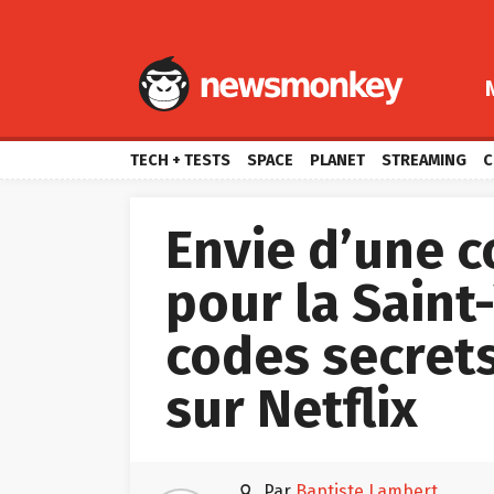
TECH + TESTS
SPACE
PLANET
STREAMING
C
Envie d’une 
pour la Saint-
codes secret
sur Netflix

par
Baptiste Lambert