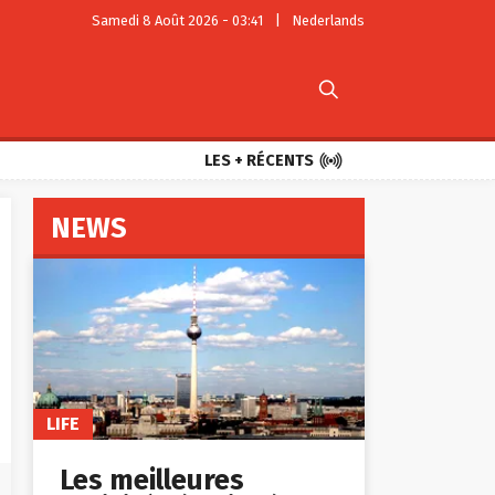
Samedi 8 Août 2026 - 03:41
|
Nederlands


LES + RÉCENTS
NEWS
LIFE
Les meilleures