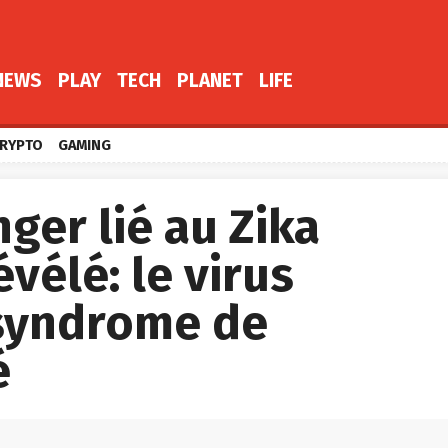
NEWS
PLAY
TECH
PLANET
LIFE
RYPTO
GAMING
ger lié au Zika
évélé: le virus
syndrome de
é