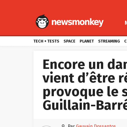
TECH + TESTS
SPACE
PLANET
STREAMING
C
Encore un dan
vient d’être r
provoque le 
Guillain-Barr

par
Gauvain Dossantos