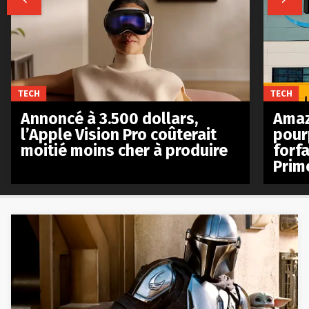
TECH
TECH
Annoncé à 3.500 dollars,
Amaz
l’Apple Vision Pro coûterait
pour
moitié moins cher à produire
forfa
Prim