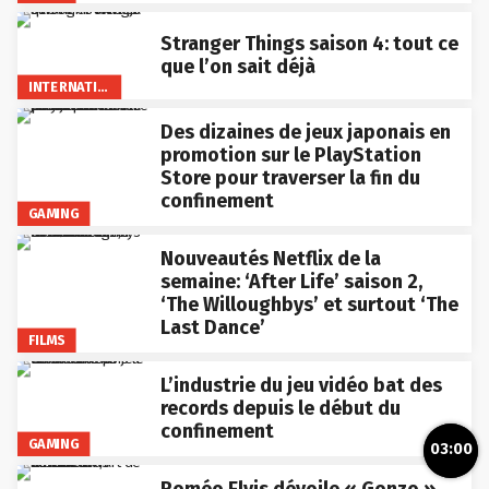
Stranger Things saison 4: tout ce
que l’on sait déjà
INTERNATIONAL
Des dizaines de jeux japonais en
promotion sur le PlayStation
Store pour traverser la fin du
confinement
GAMING
Nouveautés Netflix de la
semaine: ‘After Life’ saison 2,
‘The Willoughbys’ et surtout ‘The
Last Dance’
FILMS
L’industrie du jeu vidéo bat des
records depuis le début du
confinement
GAMING
03:00
Roméo Elvis dévoile « Gonzo »,