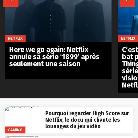
NETFLIX
NETFLIX
Here we go again: Netflix
C’est
annule sa série ‘1899’ après
bat p
seulement une saison
Thin
séri
visio
Netfl
Pourquoi regarder High Score sur
Netflix, le docu qui chante les
louanges du jeu vidéo
GAMING