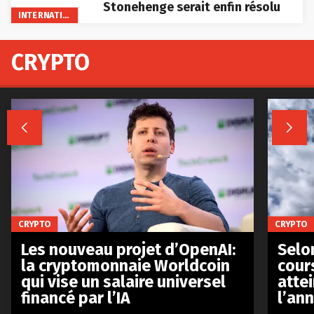
Stonehenge serait enfin résolu
INTERNATIONAL
CRYPTO


CRYPTO
CRYPTO
Les nouveau projet d’OpenAI:
Selo
la cryptomonnaie Worldcoin
cours
qui vise un salaire universel
atte
financé par l’IA
l’an