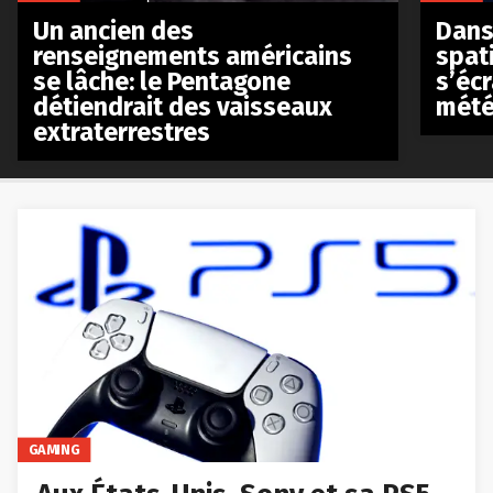
Un ancien des
Dans 
renseignements américains
spat
se lâche: le Pentagone
s’écr
détiendrait des vaisseaux
mété
extraterrestres
GAMING