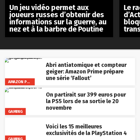
Le r
Un jeu vidéo permet aux
d’Act
joueurs russes d’obtenir des
bloq
informations sur la guerre, au
tran
nez et à la barbre de Poutine
Abri antiatomique et compteur
geiger: Amazon Prime prépare
une série ‘Fallout’
AMAZON PRIME VIDEO
On partirait sur 399 euros pour
la PS5 lors de sa sortie le 20
novembre
GAMING
Voici les 15 meilleures
exclusivités de la PlayStation 4
GAMING