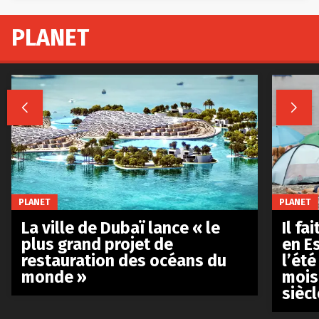
PLANET


PLANET
PLANET
La ville de Dubaï lance « le
Il fa
plus grand projet de
en E
restauration des océans du
l’été
monde »
mois
siècl