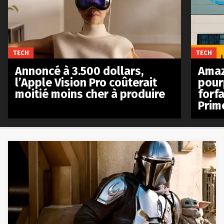
TECH
TECH
Annoncé à 3.500 dollars,
Amaz
l’Apple Vision Pro coûterait
pour
moitié moins cher à produire
forfa
Prim