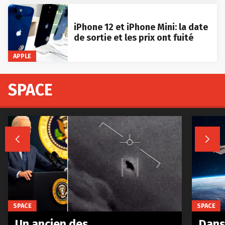
iPhone 12 et iPhone Mini: la date
de sortie et les prix ont fuité
APPLE
SPACE


SPACE
SPACE
Un ancien des
Dans 