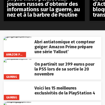
d’Act
joueurs russes d’obtenir des
bloq
informations sur la guerre, au
tran
nez et à la barbre de Poutine
Abri antiatomique et compteur
geiger: Amazon Prime prépare
une série ‘Fallout’
AMAZON PRIME VIDEO
On partirait sur 399 euros pour
la PS5 lors de sa sortie le 20
novembre
GAMING
Voici les 15 meilleures
exclusivités de la PlayStation 4
GAMING