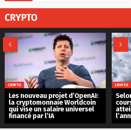
CRYPTO


CRYPTO
CRYPTO
Les nouveau projet d’OpenAI:
Selo
la cryptomonnaie Worldcoin
cours
qui vise un salaire universel
atte
financé par l’IA
l’an