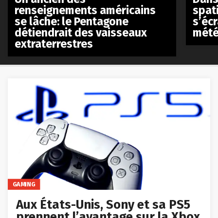
renseignements américains
spat
se lâche: le Pentagone
s’écr
détiendrait des vaisseaux
mété
extraterrestres
GAMING
Aux États-Unis, Sony et sa PS5
prennent l’avantage sur la Xbox