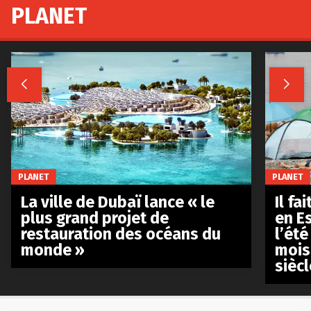
PLANET


PLANET
PLANET
La ville de Dubaï lance « le
Il fa
plus grand projet de
en E
restauration des océans du
l’été
monde »
mois
siècl