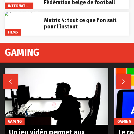
Fédération belge de football
INTERNATIONAL
Matrix 4: tout ce que l’on sait
pour l’instant
FILMS
GAMING


GAMING
GAMING
Le r
Un jeu vidéo permet aux