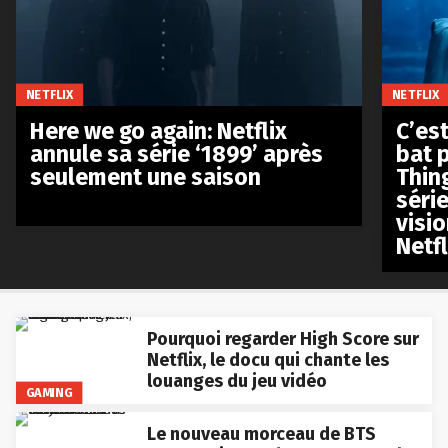
NETFLIX
NETFLIX
Here we go again: Netflix
C’est
annule sa série ‘1899’ après
bat p
seulement une saison
Thin
séri
visio
Netfl
Pourquoi regarder High Score sur
Netflix, le docu qui chante les
louanges du jeu vidéo
GAMING
Le nouveau morceau de BTS