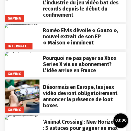
L’industrie du jeu vidéo bat des
records depuis le début du
confinement
GAMING
Roméo Elvis dévoile « Gonzo »,
nouvel extrait de son EP
« Maison » imminent
INTERNATIONAL
Pourquoi ne pas payer sa Xbox
Series X via un abonnement?
L’idée arrive en France
GAMING
Désormais en Europe, les jeux
vidéo devront obligatoirement
annoncer la présence de loot
boxes
GAMING
03:00
‘Animal Crossing : New Horizons’
: 5 astuces pour gagner un max