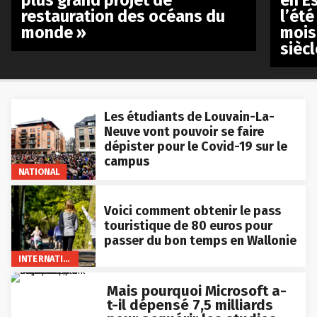
restauration des océans du
l’été
monde »
mois
siècl
Les étudiants de Louvain-La-
Neuve vont pouvoir se faire
dépister pour le Covid-19 sur le
campus
NATIONAL
Voici comment obtenir le pass
touristique de 80 euros pour
passer du bon temps en Wallonie
INTERNATIONAL
Mais pourquoi Microsoft a-
t-il dépensé 7,5 milliards