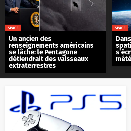
SPACE
SPACE
Un ancien des
Dans 
renseignements américains
spat
se lâche: le Pentagone
s’écr
détiendrait des vaisseaux
mété
extraterrestres