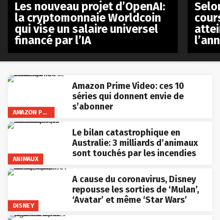
Les nouveau projet d’OpenAI:
Selo
la cryptomonnaie Worldcoin
cours
qui vise un salaire universel
atte
financé par l’IA
l’an
Amazon Prime Video: ces 10
séries qui donnent envie de
s’abonner
AMAZON PRIME VIDEO
Le bilan catastrophique en
Australie: 3 milliards d’animaux
sont touchés par les incendies
ANIMAUX
A cause du coronavirus, Disney
repousse les sorties de ‘Mulan’,
‘Avatar’ et même ‘Star Wars’
DISNEY