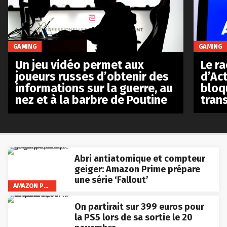
GAMING
GAMING
Le r
Un jeu vidéo permet aux
d’Act
joueurs russes d’obtenir des
bloq
informations sur la guerre, au
tran
nez et à la barbre de Poutine
Abri antiatomique et compteur
geiger: Amazon Prime prépare
une série ‘Fallout’
AMAZON PRIME VIDEO
On partirait sur 399 euros pour
la PS5 lors de sa sortie le 20