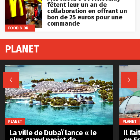
fêtent leur un an de
collaboration en offrant un
bon de 25 euros pour une
commande
FOOD & DRINKS
PLANET


PLANET
PLANET
La ville de Dubaï lance « le
Il fa
plus grand projet de
en E