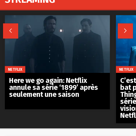


NETFLIX
NETFLIX
Here we go again: Netflix
C’est
annule sa série ‘1899’ après
bat p
seulement une saison
Thin
séri
visio
Netfl