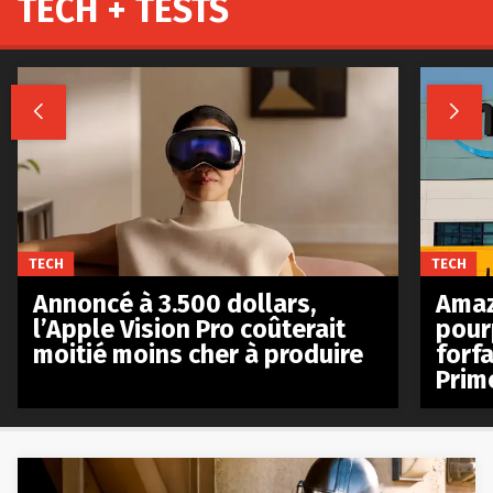
TECH + TESTS


TECH
TECH
Annoncé à 3.500 dollars,
Amaz
l’Apple Vision Pro coûterait
pour
moitié moins cher à produire
forfa
Prim