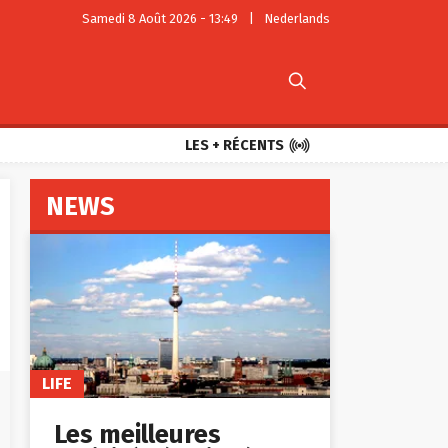
Samedi 8 Août 2026 - 13:49
|
Nederlands


LES + RÉCENTS
NEWS
LIFE
Les meilleures