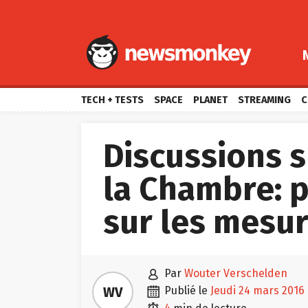
TECH + TESTS
SPACE
PLANET
STREAMING
C
Discussions s
la Chambre: 
sur les mesu

par
Wouter Verschelden

WV
publié le
jeudi 24 mars 2016
4