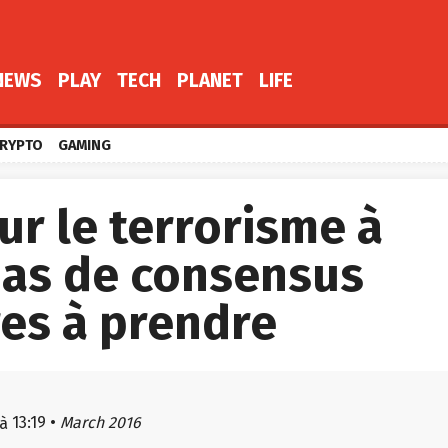
NEWS
PLAY
TECH
PLANET
LIFE
RYPTO
GAMING
ur le terrorisme à
pas de consensus
res à prendre
13:19
•
March 2016
à