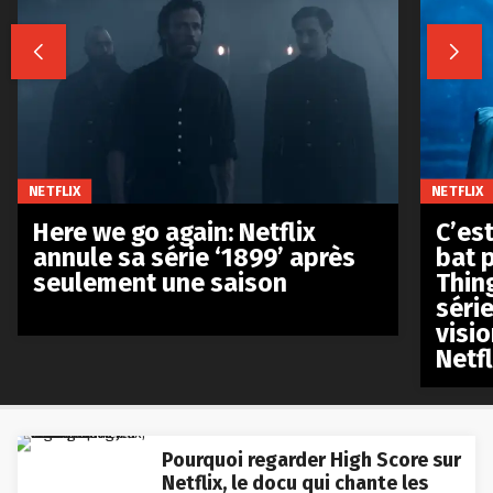


NETFLIX
NETFLIX
Here we go again: Netflix
C’est
annule sa série ‘1899’ après
bat p
seulement une saison
Thin
séri
visio
Netfl
Pourquoi regarder High Score sur
Netflix, le docu qui chante les