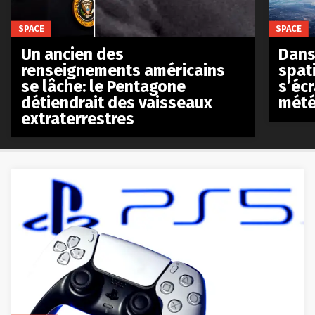
SPACE
SPACE
Un ancien des
Dans 
renseignements américains
spat
se lâche: le Pentagone
s’écr
détiendrait des vaisseaux
mété
extraterrestres