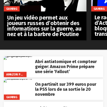
GAMING
GAMING
Le r
Un jeu vidéo permet aux
d’Act
joueurs russes d’obtenir des
bloq
informations sur la guerre, au
tran
nez et à la barbre de Poutine
Abri antiatomique et compteur
geiger: Amazon Prime prépare
une série ‘Fallout’
AMAZON PRIME VIDEO
On partirait sur 399 euros pour
la PS5 lors de sa sortie le 20
novembre
GAMING