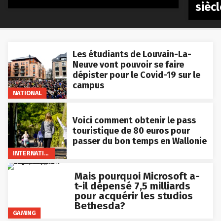
siècl
Les étudiants de Louvain-La-
Neuve vont pouvoir se faire
dépister pour le Covid-19 sur le
campus
NATIONAL
Voici comment obtenir le pass
touristique de 80 euros pour
passer du bon temps en Wallonie
INTERNATIONAL
Mais pourquoi Microsoft a-
t-il dépensé 7,5 milliards
pour acquérir les studios
Bethesda?
GAMING