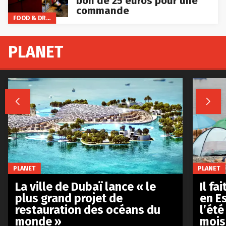
bon de 25 euros pour une
commande
FOOD & DRINKS
PLANET


PLANET
PLANET
La ville de Dubaï lance « le
Il fa
plus grand projet de
en E
restauration des océans du
l’été
monde »
mois