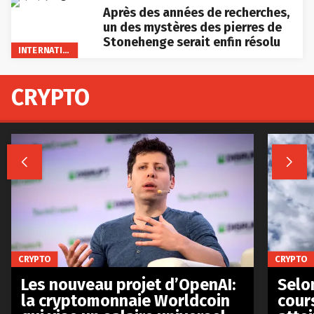
Après des années de recherches,
un des mystères des pierres de
Stonehenge serait enfin résolu
INTERNATIONAL
CRYPTO


CRYPTO
CRYPTO
Les nouveau projet d’OpenAI:
Selo
la cryptomonnaie Worldcoin
cours