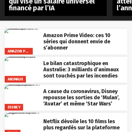
qui vise un salaire universel
atte
financé par l’IA
l’an
Amazon Prime Video: ces 10
séries qui donnent envie de
s’abonner
AMAZON PRIME VIDEO
Le bilan catastrophique en
Australie: 3 milliards d’animaux
sont touchés par les incendies
ANIMAUX
A cause du coronavirus, Disney
repousse les sorties de ‘Mulan’,
‘Avatar’ et même ‘Star Wars’
DISNEY
Netflix dévoile les 10 films les
plus regardés sur la plateforme