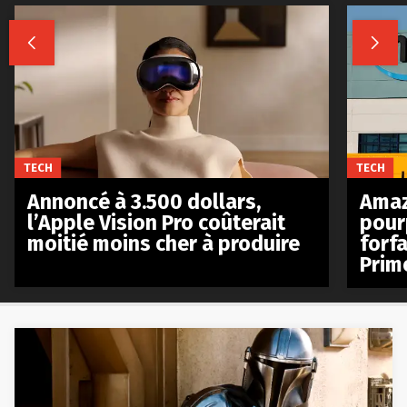


TECH
TECH
Annoncé à 3.500 dollars,
Amaz
l’Apple Vision Pro coûterait
pour
moitié moins cher à produire
forfa
Prim