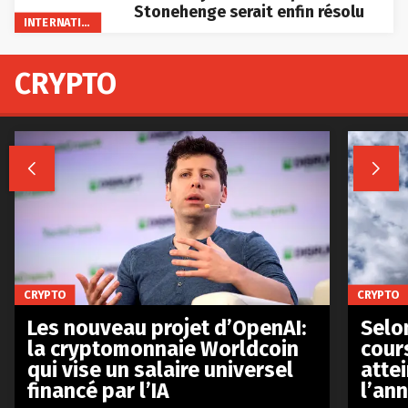
Stonehenge serait enfin résolu
INTERNATIONAL
CRYPTO


CRYPTO
CRYPTO
Les nouveau projet d’OpenAI:
Selo
la cryptomonnaie Worldcoin
cours
qui vise un salaire universel
atte
financé par l’IA
l’an