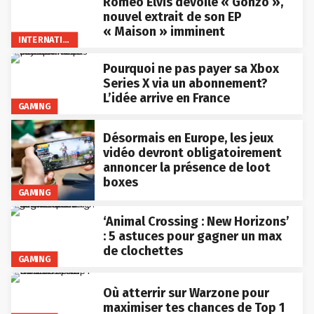
Roméo Elvis dévoile « Gonzo »,
nouvel extrait de son EP
« Maison » imminent
INTERNATIONAL
Pourquoi ne pas payer sa Xbox
Series X via un abonnement?
L’idée arrive en France
GAMING
Désormais en Europe, les jeux
vidéo devront obligatoirement
annoncer la présence de loot
boxes
GAMING
‘Animal Crossing : New Horizons’
: 5 astuces pour gagner un max
de clochettes
GAMING
Où atterrir sur Warzone pour
maximiser tes chances de Top 1