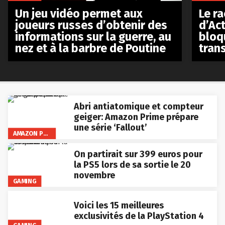
Le r
Un jeu vidéo permet aux
d’Act
joueurs russes d’obtenir des
bloq
informations sur la guerre, au
tran
nez et à la barbre de Poutine
Abri antiatomique et compteur
geiger: Amazon Prime prépare
une série ‘Fallout’
AMAZON PRIME VIDEO
On partirait sur 399 euros pour
la PS5 lors de sa sortie le 20
novembre
GAMING
Voici les 15 meilleures
exclusivités de la PlayStation 4