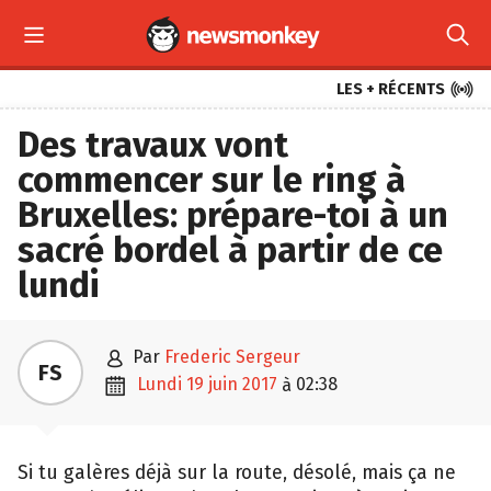



LES + RÉCENTS
Des travaux vont
commencer sur le ring à
Bruxelles: prépare-toi à un
sacré bordel à partir de ce
lundi

par
Frederic Sergeur
FS

lundi 19 juin 2017
02:38
à
Si tu galères déjà sur la route, désolé, mais ça ne