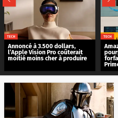


TECH
TECH
Annoncé à 3.500 dollars,
Amaz
l’Apple Vision Pro coûterait
pour
moitié moins cher à produire
forfa
Prim