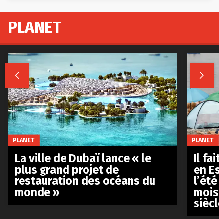
PLANET


PLANET
PLANET
La ville de Dubaï lance « le
Il fa
plus grand projet de
en E
restauration des océans du
l’été
monde »
mois
siècl