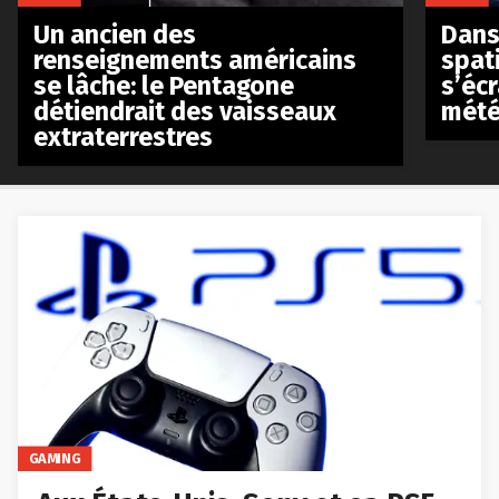
Un ancien des
Dans 
renseignements américains
spat
se lâche: le Pentagone
s’écr
détiendrait des vaisseaux
mété
extraterrestres
GAMING