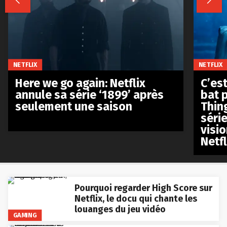


NETFLIX
NETFLIX
Here we go again: Netflix
C’est
annule sa série ‘1899’ après
bat p
seulement une saison
Thin
séri
visio
Netfl
Pourquoi regarder High Score sur
Netflix, le docu qui chante les
louanges du jeu vidéo
GAMING