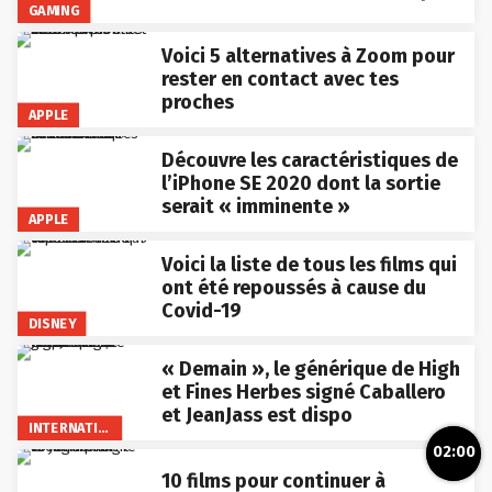
GAMING
Voici 5 alternatives à Zoom pour
rester en contact avec tes
proches
APPLE
Découvre les caractéristiques de
l’iPhone SE 2020 dont la sortie
serait « imminente »
APPLE
Voici la liste de tous les films qui
ont été repoussés à cause du
Covid-19
DISNEY
« Demain », le générique de High
et Fines Herbes signé Caballero
et JeanJass est dispo
INTERNATIONAL
02:00
10 films pour continuer à