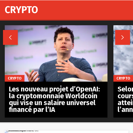
CRYPTO


CRYPTO
CRYPTO
Les nouveau projet d’OpenAI:
Selo
la cryptomonnaie Worldcoin
cours
qui vise un salaire universel
atte
financé par l’IA
l’an