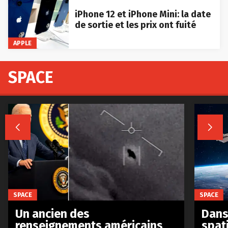
iPhone 12 et iPhone Mini: la date
de sortie et les prix ont fuité
APPLE
SPACE


SPACE
SPACE
Un ancien des
Dans 
renseignements américains
spat