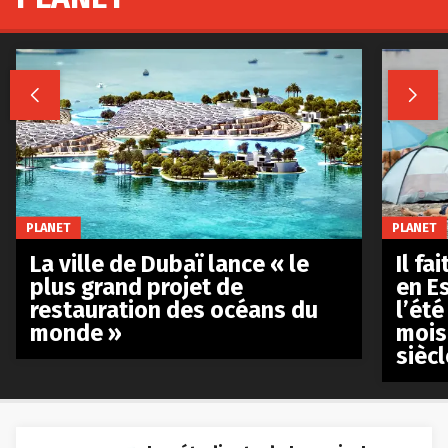


PLANET
PLANET
La ville de Dubaï lance « le
Il fa
plus grand projet de
en E
restauration des océans du
l’été
monde »
mois
siècl