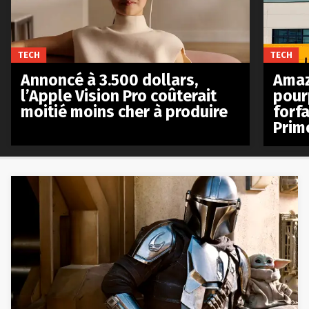
TECH
TECH
Annoncé à 3.500 dollars,
Amaz
l’Apple Vision Pro coûterait
pour
moitié moins cher à produire
forfa
Prim