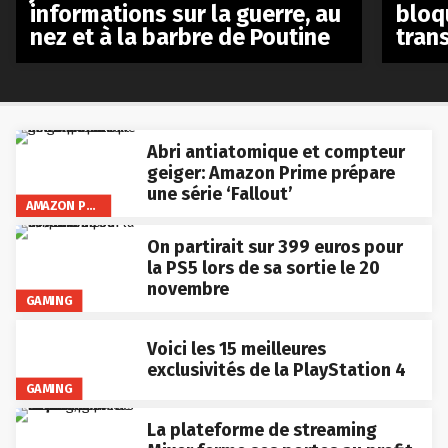
bloq
informations sur la guerre, au
tran
nez et à la barbre de Poutine
Abri antiatomique et compteur
geiger: Amazon Prime prépare
une série ‘Fallout’
AMAZON PRIME VIDEO
On partirait sur 399 euros pour
la PS5 lors de sa sortie le 20
novembre
GAMING
Voici les 15 meilleures
exclusivités de la PlayStation 4
GAMING
La plateforme de streaming