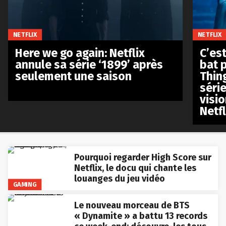
NETFLIX
NETFLIX
Here we go again: Netflix
C’est
annule sa série ‘1899’ après
bat p
seulement une saison
Thin
séri
visio
Netfl
Pourquoi regarder High Score sur
Netflix, le docu qui chante les
louanges du jeu vidéo
GAMING
Le nouveau morceau de BTS
« Dynamite » a battu 13 records