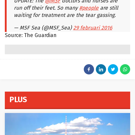
UPDATE: The
@MSF
doctors and nurses are
run off their feet. So many
#people
are still
waiting for treatment are the tear gassing.
— MSF Sea (@MSF_Sea)
29 februari 2016
Source: The Guardian
PLUS