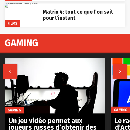
Matrix 4: tout ce que l’on sait
pour l’instant
FILMS
GAMING


GAMING
GAMING
Le r
Un jeu vidéo permet aux
d’Act
joueurs russes d’obtenir des