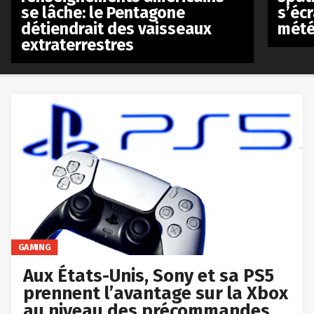
se lâche: le Pentagone
s’écr
détiendrait des vaisseaux
mété
extraterrestres
GAMING
Aux États-Unis, Sony et sa PS5
prennent l’avantage sur la Xbox
au niveau des précommandes