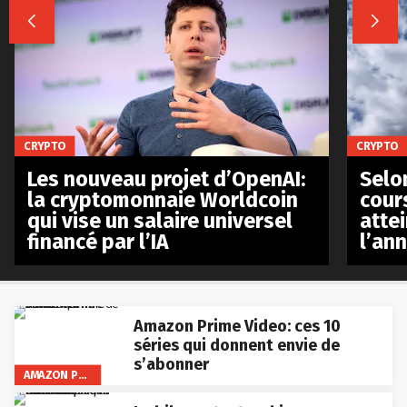


CRYPTO
CRYPTO
Les nouveau projet d’OpenAI:
Selo
la cryptomonnaie Worldcoin
cours
qui vise un salaire universel
atte
financé par l’IA
l’an
Amazon Prime Video: ces 10
séries qui donnent envie de
s’abonner
AMAZON PRIME VIDEO