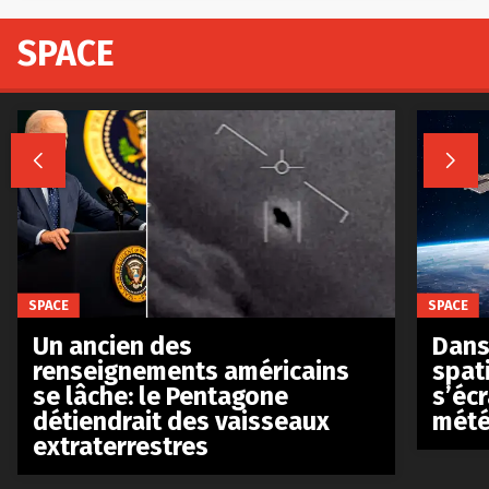
SPACE


SPACE
SPACE
Un ancien des
Dans 
renseignements américains
spat
se lâche: le Pentagone
s’écr
détiendrait des vaisseaux
mété
extraterrestres