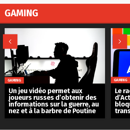
GAMING


GAMING
GAMING
Le r
Un jeu vidéo permet aux
d’Act
joueurs russes d’obtenir des
bloq
informations sur la guerre, au
tran
nez et à la barbre de Poutine