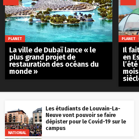
PLANET
PLANET
La ville de Dubaï lance « le
Il fa
plus grand projet de
en E
restauration des océans du
l’été
monde »
mois
siècl
Les étudiants de Louvain-La-
Neuve vont pouvoir se faire
dépister pour le Covid-19 sur le
campus
NATIONAL