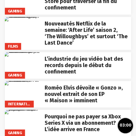
Store pour traverser la fin du
confinement
GAMING
Nouveautés Netflix de la
semaine: ‘After Life’ saison 2,
‘The Willoughbys’ et surtout ‘The
Last Dance’
FILMS
L’industrie du jeu vidéo bat des
records depuis le début du
confinement
GAMING
Roméo Elvis dévoile « Gonzo »,
nouvel extrait de son EP
« Maison » imminent
INTERNATIONAL
Pourquoi ne pas payer sa Xbox
Series X via un abonnement?
03:00
L’idée arrive en France
GAMING