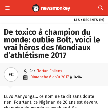



LES + RÉCENTS
De toxico à champion du
monde: oublie Bolt, voici le
vrai héros des Mondiaux
d’athlétisme 2017

par
Florian Callens
FC

dimanche 6 août 2017
14:04
à
Luvo Manyonga… ce nom ne te dit sans doute
rien. Pourtant, ce Nigérian de 26 ans est devenu
champion du monde ce week-end. Sa