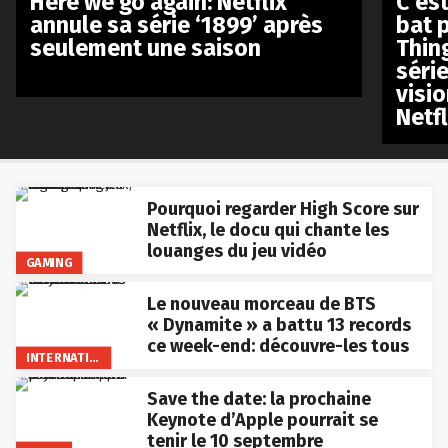
Here we go again: Netflix
C’est
annule sa série ‘1899’ après
bat p
seulement une saison
Thin
séri
visio
Netfl
Pourquoi regarder High Score sur
Netflix, le docu qui chante les
louanges du jeu vidéo
GAMING
Le nouveau morceau de BTS
« Dynamite » a battu 13 records
ce week-end: découvre-les tous
INTERNATIONAL
Save the date: la prochaine
Keynote d’Apple pourrait se
tenir le 10 septembre