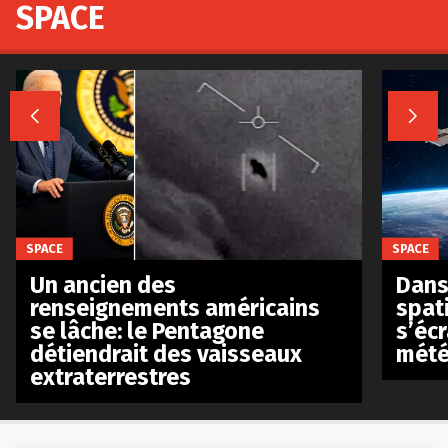
SPACE


SPACE
SPACE
Un ancien des
Dans 
renseignements américains
spat
se lâche: le Pentagone
s’écr
détiendrait des vaisseaux
mété
extraterrestres