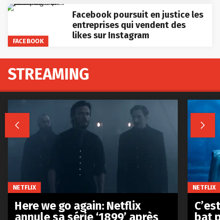
Facebook poursuit en justice les
entreprises qui vendent des
likes sur Instagram
FACEBOOK
STREAMING


NETFLIX
NETFLIX
Here we go again: Netflix
C’est
annule sa série ‘1899’ après
bat p