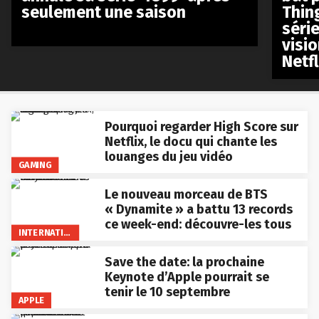
seulement une saison
Thin
séri
visio
Netfl
Pourquoi regarder High Score sur
Netflix, le docu qui chante les
louanges du jeu vidéo
GAMING
Le nouveau morceau de BTS
« Dynamite » a battu 13 records
ce week-end: découvre-les tous
INTERNATIONAL
Save the date: la prochaine
Keynote d’Apple pourrait se
tenir le 10 septembre
APPLE