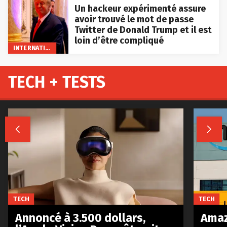
Un hackeur expérimenté assure
avoir trouvé le mot de passe
Twitter de Donald Trump et il est
loin d’être compliqué
INTERNATIONAL
TECH + TESTS


TECH
TECH
Annoncé à 3.500 dollars,
Amaz