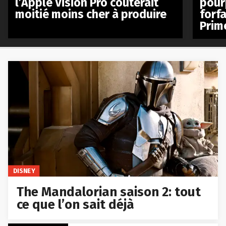
l’Apple Vision Pro coûterait
pour
moitié moins cher à produire
forfa
Prim
DISNEY
The Mandalorian saison 2: tout
ce que l’on sait déjà