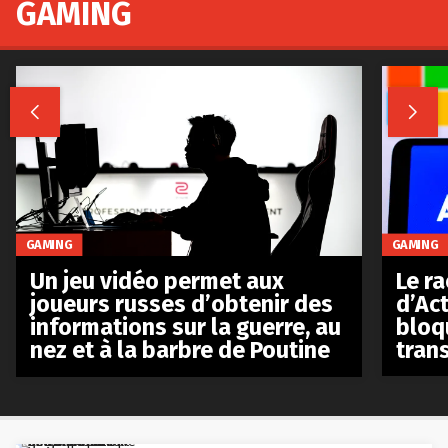
GAMING


GAMING
GAMING
Le r
Un jeu vidéo permet aux
d’Act
joueurs russes d’obtenir des
bloq
informations sur la guerre, au
tran
nez et à la barbre de Poutine