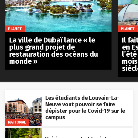
PLANET
PLANET
La ville de Dubaï lance « le
Il fa
plus grand projet de
en E
restauration des océans du
l’été
monde »
mois
siècl
Les étudiants de Louvain-La-
Neuve vont pouvoir se faire
dépister pour le Covid-19 sur le
campus
NATIONAL