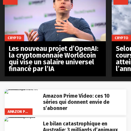
CRYPTO
CRYPTO
Les nouveau projet d’OpenAI:
Selo
la cryptomonnaie Worldcoin
cours
qui vise un salaire universel
atte
financé par l’IA
l’an
Amazon Prime Video: ces 10
séries qui donnent envie de
s’abonner
AMAZON PRIME VIDEO
Le bilan catastrophique en
Australie: 3 milliards d’animaux