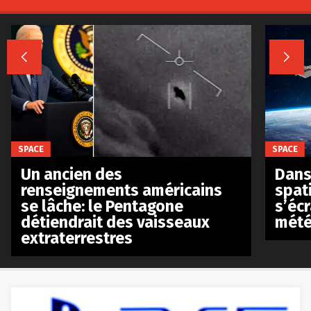


SPACE
SPACE
Un ancien des
Dans 
renseignements américains
spat
se lâche: le Pentagone
s’écr
détiendrait des vaisseaux
mété
extraterrestres