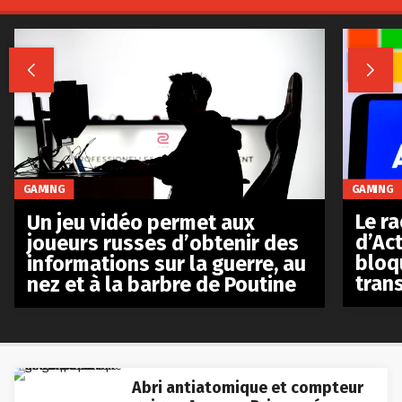


GAMING
GAMING
Le r
Un jeu vidéo permet aux
d’Act
joueurs russes d’obtenir des
bloq
informations sur la guerre, au
tran
nez et à la barbre de Poutine
Abri antiatomique et compteur