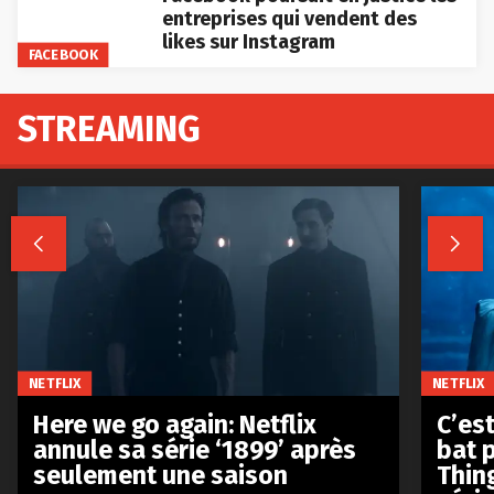
entreprises qui vendent des
likes sur Instagram
FACEBOOK
STREAMING


NETFLIX
NETFLIX
Here we go again: Netflix
C’est
annule sa série ‘1899’ après
bat p
seulement une saison
Thin