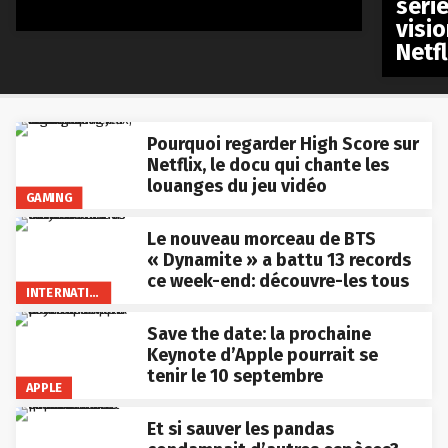
séri
visio
Netfl
Pourquoi regarder High Score sur
Netflix, le docu qui chante les
louanges du jeu vidéo
GAMING
Le nouveau morceau de BTS
« Dynamite » a battu 13 records
ce week-end: découvre-les tous
INTERNATIONAL
Save the date: la prochaine
Keynote d’Apple pourrait se
tenir le 10 septembre
APPLE
Et si sauver les pandas