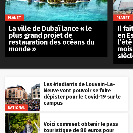
PLANET
PLANET
La ville de Dubaï lance « le
Il fa
plus grand projet de
en E
restauration des océans du
l’été
monde »
mois
siècl
Les étudiants de Louvain-La-
Neuve vont pouvoir se faire
dépister pour le Covid-19 sur le
campus
NATIONAL
Voici comment obtenir le pass
touristique de 80 euros pour