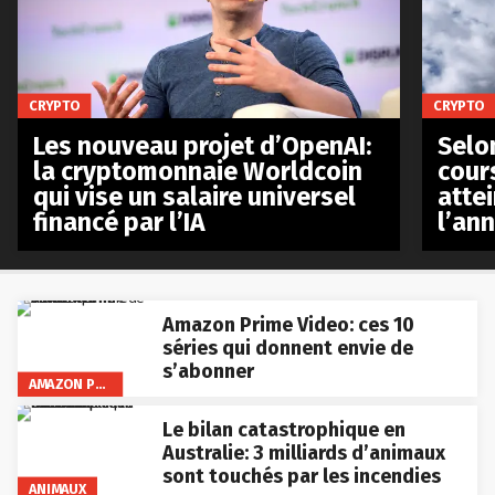
CRYPTO
CRYPTO
Les nouveau projet d’OpenAI:
Selo
la cryptomonnaie Worldcoin
cours
qui vise un salaire universel
atte
financé par l’IA
l’an
Amazon Prime Video: ces 10
séries qui donnent envie de
s’abonner
AMAZON PRIME VIDEO
Le bilan catastrophique en
Australie: 3 milliards d’animaux
sont touchés par les incendies
ANIMAUX