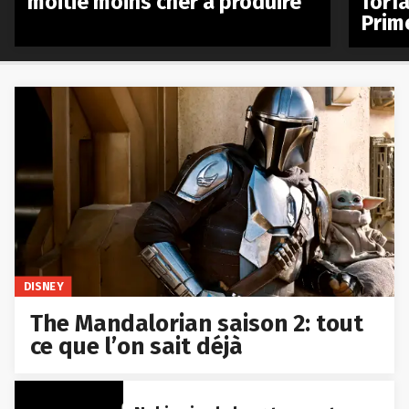
moitié moins cher à produire
forfa
Prim
DISNEY
The Mandalorian saison 2: tout
ce que l’on sait déjà