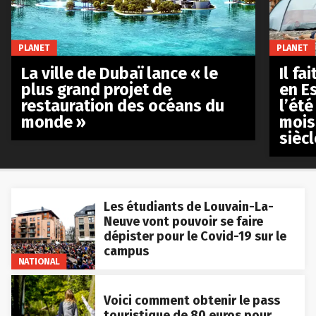
PLANET
PLANET
La ville de Dubaï lance « le
Il fa
plus grand projet de
en E
restauration des océans du
l’été
monde »
mois
siècl
Les étudiants de Louvain-La-
Neuve vont pouvoir se faire
dépister pour le Covid-19 sur le
campus
NATIONAL
Voici comment obtenir le pass
touristique de 80 euros pour