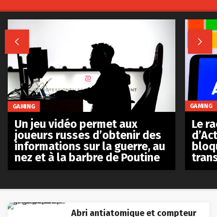


GAMING
GAMING
Le r
Un jeu vidéo permet aux
d’Act
joueurs russes d’obtenir des
bloq
informations sur la guerre, au
tran
nez et à la barbre de Poutine
Abri antiatomique et compteur