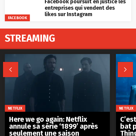
Facebook poursuit en justice les
entreprises qui vendent des
likes sur Instagram
FACEBOOK
STREAMING


NETFLIX
NETFLIX
Here we go again: Netflix
C’est
annule sa série ‘1899’ après
bat p
seulement une saison
Thin