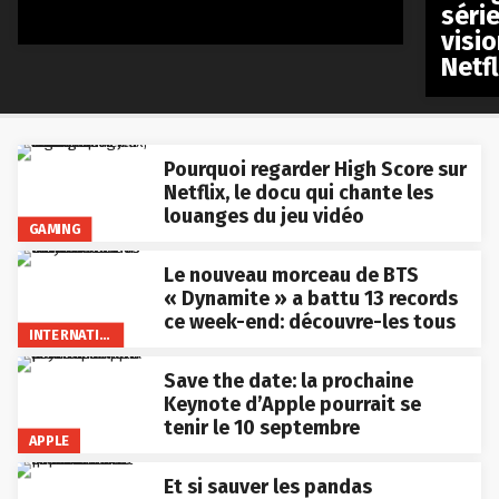
séri
visio
Netfl
Pourquoi regarder High Score sur
Netflix, le docu qui chante les
louanges du jeu vidéo
GAMING
Le nouveau morceau de BTS
« Dynamite » a battu 13 records
ce week-end: découvre-les tous
INTERNATIONAL
Save the date: la prochaine
Keynote d’Apple pourrait se
tenir le 10 septembre
APPLE
Et si sauver les pandas