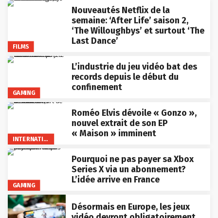
Nouveautés Netflix de la
semaine: ‘After Life’ saison 2,
‘The Willoughbys’ et surtout ‘The
Last Dance’
FILMS
L’industrie du jeu vidéo bat des
records depuis le début du
confinement
GAMING
Roméo Elvis dévoile « Gonzo »,
nouvel extrait de son EP
« Maison » imminent
INTERNATIONAL
Pourquoi ne pas payer sa Xbox
Series X via un abonnement?
L’idée arrive en France
GAMING
Désormais en Europe, les jeux
vidéo devront obligatoirement