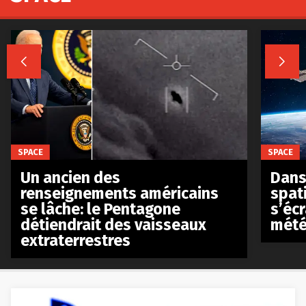


SPACE
SPACE
Un ancien des
Dans 
renseignements américains
spat
se lâche: le Pentagone
s’écr
détiendrait des vaisseaux
mété
extraterrestres