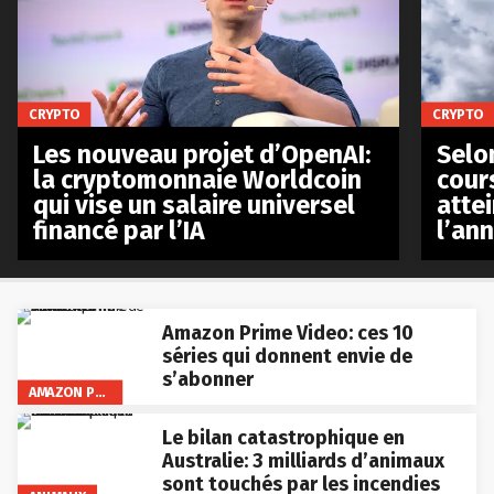
CRYPTO
CRYPTO
Les nouveau projet d’OpenAI:
Selo
la cryptomonnaie Worldcoin
cours
qui vise un salaire universel
atte
financé par l’IA
l’an
Amazon Prime Video: ces 10
séries qui donnent envie de
s’abonner
AMAZON PRIME VIDEO
Le bilan catastrophique en
Australie: 3 milliards d’animaux
sont touchés par les incendies