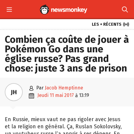



LES + RÉCENTS
Combien ça coûte de jouer à
Pokémon Go dans une
église russe? Pas grand
chose: juste 3 ans de prison

par
Jacob Hemptinne
JH

jeudi 11 mai 2017
13:19
à
En Russie, mieux vaut ne pas rigoler avec Jesus
et la religion en général. Ça, Ruslan Sokolovsky,
un youtubeur russe l’a appris à ses dépens. En