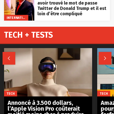
avoir trouvé le mot de passe
Twitter de Donald Trump et il est
loin d’être compliqué
INTERNATIONAL
TECH + TESTS


TECH
TECH
Annoncé à 3.500 dollars,
Amaz
l’Apple Vision Pro coûterait
pour