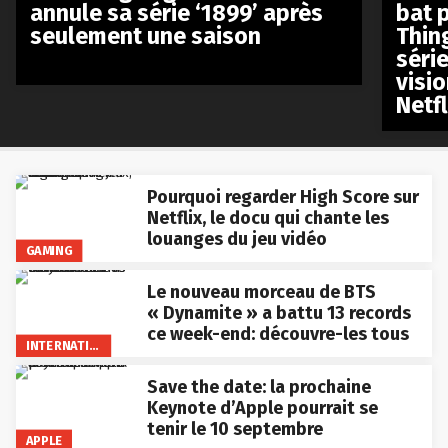
annule sa série ‘1899’ après
bat p
seulement une saison
Thin
séri
visio
Netfl
Pourquoi regarder High Score sur
Netflix, le docu qui chante les
louanges du jeu vidéo
GAMING
Le nouveau morceau de BTS
« Dynamite » a battu 13 records
ce week-end: découvre-les tous
INTERNATIONAL
Save the date: la prochaine
Keynote d’Apple pourrait se
tenir le 10 septembre
APPLE