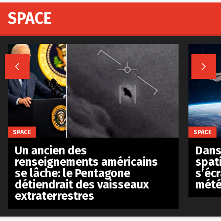
SPACE


SPACE
SPACE
Un ancien des
Dans 
renseignements américains
spat
se lâche: le Pentagone
s’écr
détiendrait des vaisseaux
mété
extraterrestres