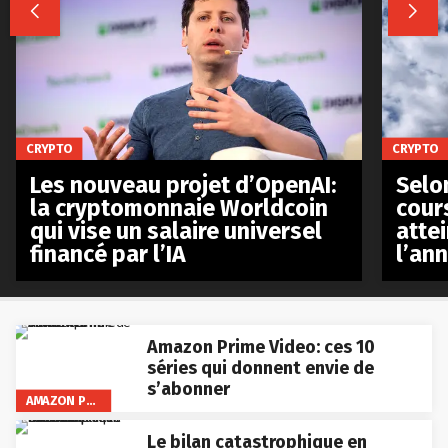


CRYPTO
CRYPTO
Les nouveau projet d’OpenAI:
Selo
la cryptomonnaie Worldcoin
cours
qui vise un salaire universel
atte
financé par l’IA
l’an
Amazon Prime Video: ces 10
séries qui donnent envie de
s’abonner
AMAZON PRIME VIDEO
Le bilan catastrophique en