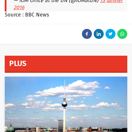
— IOM Office at the UN (@IOMatUN)
15 Janvier
2016
Source : BBC News
PLUS