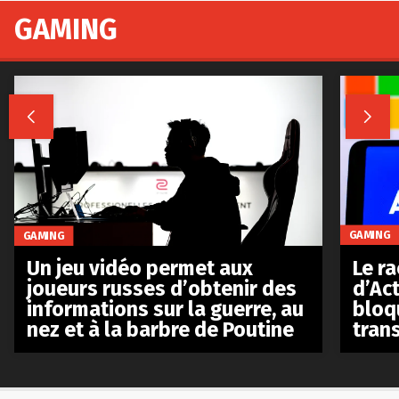
GAMING


GAMING
GAMING
Le r
Un jeu vidéo permet aux
d’Act
joueurs russes d’obtenir des
bloq
informations sur la guerre, au
tran
nez et à la barbre de Poutine