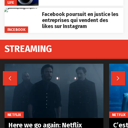
LIFE
Facebook poursuit en justice les
entreprises qui vendent des
likes sur Instagram
FACEBOOK
STREAMING


NETFLIX
NETFLIX
Here we go again: Netflix
C’est