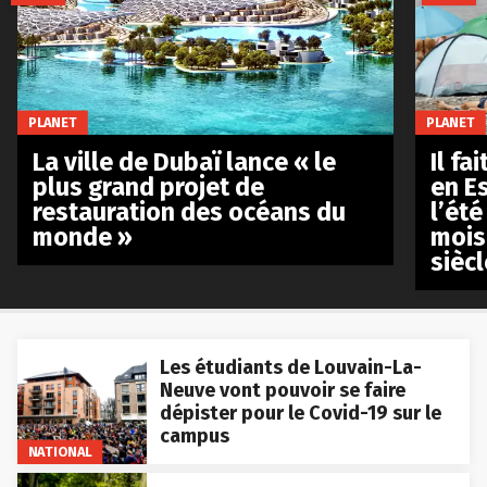
PLANET
PLANET
La ville de Dubaï lance « le
Il fa
plus grand projet de
en E
restauration des océans du
l’été
monde »
mois
siècl
Les étudiants de Louvain-La-
Neuve vont pouvoir se faire
dépister pour le Covid-19 sur le
campus
NATIONAL