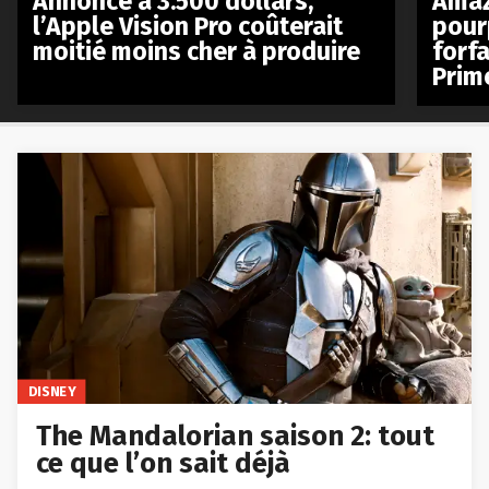
Annoncé à 3.500 dollars,
Amaz
l’Apple Vision Pro coûterait
pour
moitié moins cher à produire
forfa
Prim
DISNEY
The Mandalorian saison 2: tout
ce que l’on sait déjà