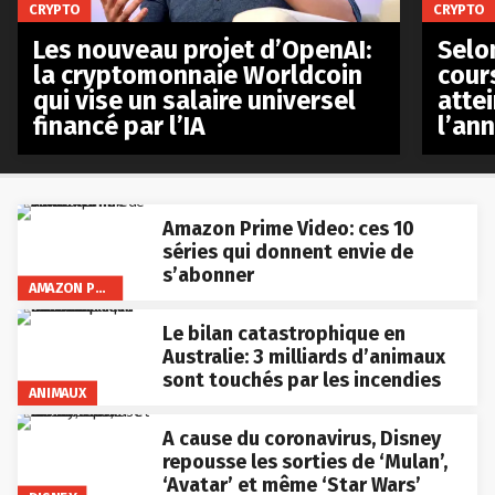
CRYPTO
CRYPTO
Les nouveau projet d’OpenAI:
Selo
la cryptomonnaie Worldcoin
cours
qui vise un salaire universel
atte
financé par l’IA
l’an
Amazon Prime Video: ces 10
séries qui donnent envie de
s’abonner
AMAZON PRIME VIDEO
Le bilan catastrophique en
Australie: 3 milliards d’animaux
sont touchés par les incendies
ANIMAUX
A cause du coronavirus, Disney
repousse les sorties de ‘Mulan’,
‘Avatar’ et même ‘Star Wars’