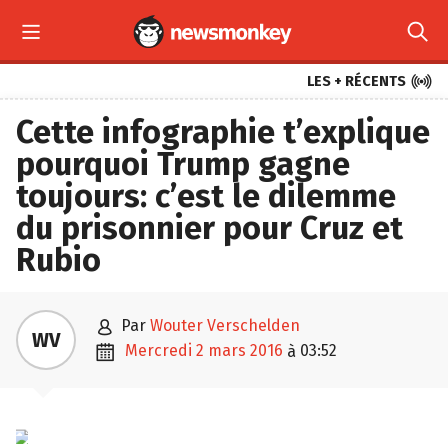



LES + RÉCENTS
Cette infographie t’explique
pourquoi Trump gagne
toujours: c’est le dilemme
du prisonnier pour Cruz et
Rubio

par
Wouter Verschelden
WV

mercredi 2 mars 2016
03:52
à
epa