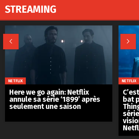
STREAMING


NETFLIX
NETFLIX
Here we go again: Netflix
C’est
annule sa série ‘1899’ après
bat p
seulement une saison
Thin
séri
visio
Netfl