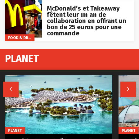
McDonald’s et Takeaway
fêtent leur un an de
collaboration en offrant un
bon de 25 euros pour une
commande
FOOD & DRINKS
PLANET


PLANET
PLANET