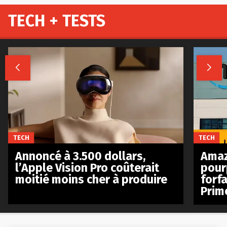
TECH + TESTS


TECH
TECH
Annoncé à 3.500 dollars,
Amaz
l’Apple Vision Pro coûterait
pour
moitié moins cher à produire
forfa
Prim