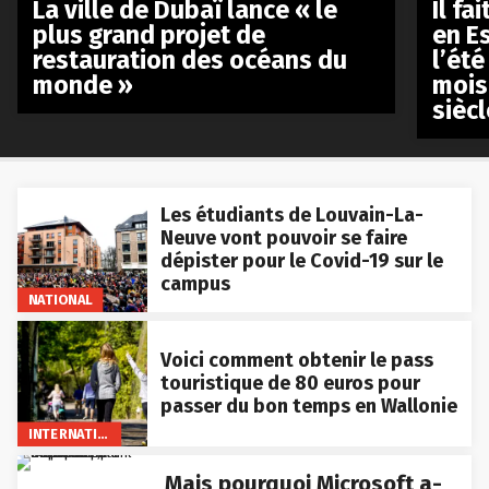
La ville de Dubaï lance « le
Il fa
plus grand projet de
en E
restauration des océans du
l’été
monde »
mois
siècl
Les étudiants de Louvain-La-
Neuve vont pouvoir se faire
dépister pour le Covid-19 sur le
campus
NATIONAL
Voici comment obtenir le pass
touristique de 80 euros pour
passer du bon temps en Wallonie
INTERNATIONAL
Mais pourquoi Microsoft a-