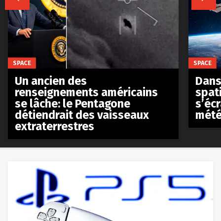
SPACE
SPACE
Un ancien des
Dans 
renseignements américains
spat
se lâche: le Pentagone
s’écr
détiendrait des vaisseaux
mété
extraterrestres