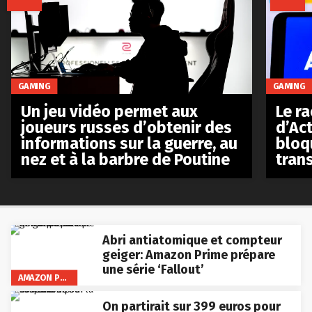
GAMING
GAMING
Le r
Un jeu vidéo permet aux
d’Act
joueurs russes d’obtenir des
bloq
informations sur la guerre, au
tran
nez et à la barbre de Poutine
Abri antiatomique et compteur
geiger: Amazon Prime prépare
une série ‘Fallout’
AMAZON PRIME VIDEO
On partirait sur 399 euros pour