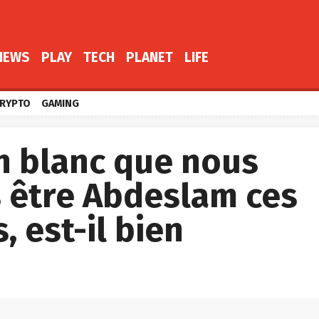
NEWS
PLAY
TECH
PLANET
LIFE
RYPTO
GAMING
 blanc que nous
s être Abdeslam ces
, est-il bien