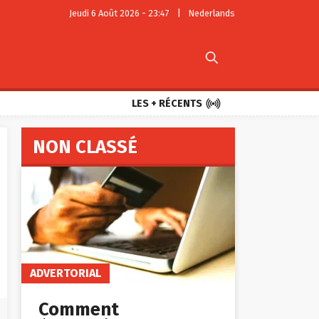
Jeudi 6 Août 2026 - 23:47
|
Nederlands


LES + RÉCENTS
NON CLASSÉ
ADVERTORIAL
Comment