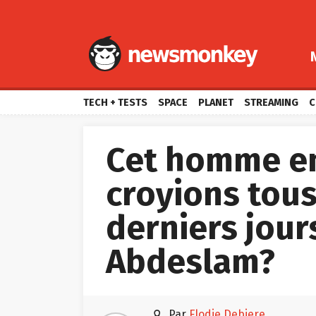
TECH + TESTS
SPACE
PLANET
STREAMING
C
Cet homme en
croyions tou
derniers jours
Abdeslam?

par
Elodie Debiere