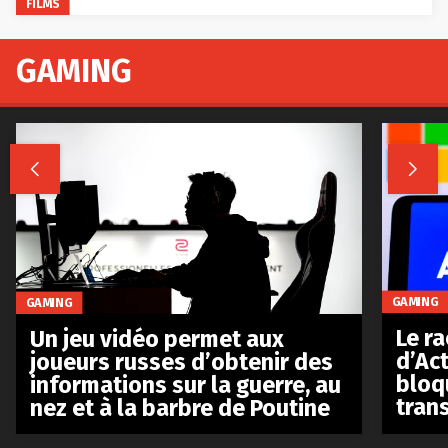
FILMS
GAMING


GAMING
GAMING
Le r
Un jeu vidéo permet aux
d’Act
joueurs russes d’obtenir des
bloq
informations sur la guerre, au
tran
nez et à la barbre de Poutine