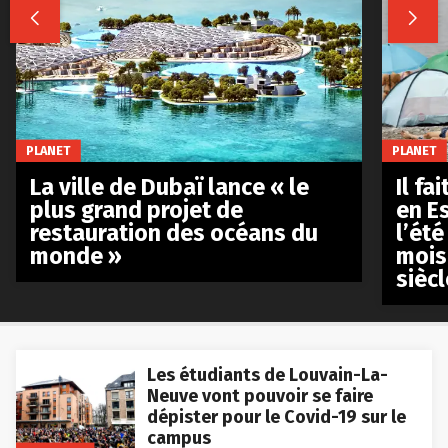


PLANET
PLANET
La ville de Dubaï lance « le
Il fa
plus grand projet de
en E
restauration des océans du
l’été
monde »
mois
siècl
Les étudiants de Louvain-La-
Neuve vont pouvoir se faire
dépister pour le Covid-19 sur le
campus