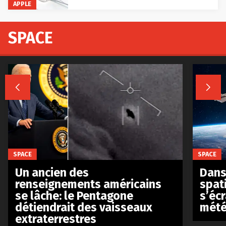
APPLE
SPACE


SPACE
SPACE
Un ancien des
Dans 
renseignements américains
spat
se lâche: le Pentagone
s’écr
détiendrait des vaisseaux
mété
extraterrestres