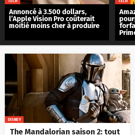
TECH
TECH
Annoncé à 3.500 dollars,
Amaz
l’Apple Vision Pro coûterait
pour
moitié moins cher à produire
forfa
Prim
DISNEY
The Mandalorian saison 2: tout