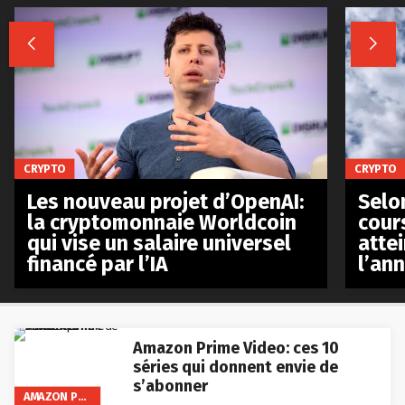


CRYPTO
CRYPTO
Les nouveau projet d’OpenAI:
Selo
la cryptomonnaie Worldcoin
cours
qui vise un salaire universel
atte
financé par l’IA
l’an
Amazon Prime Video: ces 10
séries qui donnent envie de
s’abonner
AMAZON PRIME VIDEO