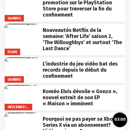
promotion sur le PlayStation
Store pour traverser la fin du
confinement
GAMING
Nouveautés Netflix de la
semaine: ‘After Life’ saison 2,
‘The Willoughbys’ et surtout ‘The
Last Dance’
FILMS
L’industrie du jeu vidéo bat des
records depuis le début du
confinement
GAMING
Roméo Elvis dévoile « Gonzo »,
nouvel extrait de son EP
« Maison » imminent
INTERNATIONAL
Pourquoi ne pas payer sa Xbox
03:00
Series X via un abonnement?