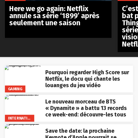
Here we go again: Netflix
C’est
annule sa série ‘1899’ après
bat p
seulement une saison
Thin
séri
visio
Netfl
Pourquoi regarder High Score sur
Netflix, le docu qui chante les
louanges du jeu vidéo
GAMING
Le nouveau morceau de BTS
« Dynamite » a battu 13 records
ce week-end: découvre-les tous
INTERNATIONAL
Save the date: la prochaine
Keynote d’Apple pourrait se